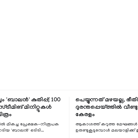
ും 'ബാലൻ' കുതിപ്പ്; 100
പെയ്യുന്നത് മഴയല്ല, ഭീ
്ട്രീമിങ് മിനിറ്റുകൾ
ദുരന്തപ്പെയ്ത്തിൽ വീണ്ടും
ചിത്രം
കേരളം
ളിൽ മികച്ച പ്രേക്ഷക-നിരൂപക
ആകാശത്ത് കറുത്ത മേഘങ്ങൾ
േടിയ 'ബാലൻ' ഒടിടി
ഉരുണ്ടുകൂടുമ്പോൾ മലയാളിക്ക്
ഷവും ശ്രദ്ധേയമായ മുന്നേറ്റം
ആഹ്ലാദമല്ല, ഉള്ളിൽ ഭയത്തിന്റ