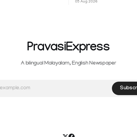
05 Aug 2026
 സീ5-ൽ
വിറയലാണ്. മഴ ഒരുകാലത്ത്
സമൃദ്ധിയുടെയും പ്
PravasiExpress
A bilingual Malayalam, English Newspaper
Subscr