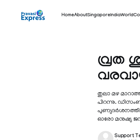
Home
About
Singapore
India
World
Co
വ്രത 
വരവാ
തുലാ മഴ മാറാത്ത
പിറന്നു. ഡിസംബ
പുണ്യദര്‍ശനത്തി
ഓരോ മനുഷ്യ ജന്മ
Support 