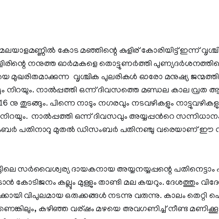
ലയാളമണ്ണില്‍ കോട മഞ്ഞിന്റെ കുളിര് കോരിയിട്ട് ഇന്ന് വൃശ്ചി
ിന്റെ നനുത്ത ഓര്‍മകളെ തൊട്ടുണര്‍ത്തി പുണ്യദര്‍ശനത്ത
ൃതിയെ മുഖരിതമാക്കുന്ന വൃശ്ചിക പുലരികള്‍ ഓരോ മനുഷ്യ ജന്മത്തി
ും നിറയും. നാല്‍പ്പത്തി ഒന്ന് ദിവസത്തെ മണ്ഡല കാല വ്രത ആ
 നു തുടങ്ങും. പിന്നെ നാടും നഗരവും നടവഴികളും നാട്ടുവഴികളും 
 നിറയും. നാല്‍പ്പത്തി ഒന്ന് ദിവസവും അയ്യപ്പന്‍റെ സന്നിധാന
 നവംബര്‍ പതിനാറു മുതല്‍ ഡിസംബര്‍ പതിനഞ്ചു വരെയാണ് ഈ 
ലെ സര്‍വൈശ്വര്യ ദായകനായ അയ്യനയ്യപ്പന്റെ പതിനെട്ടാം പട
ന്‍ കോടിജനം കല്ലും മുള്ളും താണ്ടി മല കയറും. ദേശത്തും വിദേശ
ക്കായി വിപുലമായ ഒരുക്കങ്ങള്‍ നടന്നു വരുന്നു. കാലം തെറ്റി പെ
ങ്കിലും, കഴിഞ്ഞ വര്ഷം മഴയെ അവഗണിച്ച് നീണ്ട മണിക്കൂറ