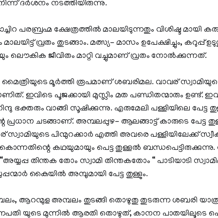
ു നിന്ന് ദര്‍ശനം നടത്തിയിരുന്നു.
ിറ പരബ്രഹ്മ ക്ഷേത്രത്തില്‍ മാലയിടുന്നതും വിശിഷ്ട മായി കരു
ാലയിട്ട് വ്രതം തുടങ്ങാം. മത്സ്യ- മാസം ഉപേക്ഷിച്ചും, കറുപ്പ് ഉട
യും ലൌകിക ജീവിതം മാറ്റി വച്ചുമാണ് വ്രതം നോല്‍ക്കുന്നത്.
ത മൈത്രിയുടെ മൂര്‍ത്തി രൂപമാണ് ശബരിമല. വാവര് സ്വാമിയുടെ
ിത്. ഇവിടെ പൂജക്കായി മുസ്ലിം മത പണ്ഡിതന്മാരും ഉണ്ട്. ഇവി
ിന്ദു ഭക്തരും വാങ്ങി സൂഷിക്കുന്നു. എരുമേലി പള്ളിയിലെ പേട്ട ത
െ പ്രധാന ചടങ്ങാണ്. അമ്പലപ്പുഴ- ആലങ്ങാട്ട് കാരുടെ പേട്ട ത
വര് സ്വാമിയുടെ പിന്മുറക്കാര്‍ എത്തി അവരെ പള്ളിയിലേക്ക് സ്വീകര
ന്നതിന്റെ കഥയുമായും പെട്ട തുള്ളല്‍ ബന്ധപെട്ടിരുക്കുന്നു. 
്ടി “അയ്യപ്പ തിന്തക തോം സ്വാമി തിന്തകതോം “ പാടിയാടി സ്വാമി
പ്പന്മാര്‍ കൈയില്‍ അമ്പുമായി പേട്ട തുള്ളും.
പലം, ആറന്മുള അമ്പലം തുടങ്ങി തൊഴുതു തുടരുന്ന ശബരി യാത്ര
ഗണപതി യുടെ മുന്നില്‍ ആരതി തൊഴുത്, കാനന പാതയിലൂടെ പ