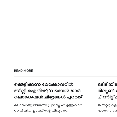
READ MORE
ഞെട്ടിക്കുന്ന മേക്കോവറിൽ
ഒടിടിയില
ബില്ലി ഐലിഷ്; 'ദ ബെൽ ജാർ'
മില്യൺ സ
ലൊക്കേഷൻ ചിത്രങ്ങൾ പുറത്ത്
പിന്നിട്ട് 
ലോസ് ആഞ്ചലസ്: പ്രശസ്ത എഴുത്തുകാരി
തിയറ്ററുക
സിൽവിയ പ്ലാത്തിന്റെ വിഖ്യാത
പ്രശംസ ന
നോവലിനെ ആസ്പദമാക്കി ഒരുങ്ങുന്ന 'ദ
റിലീസിനുശേ