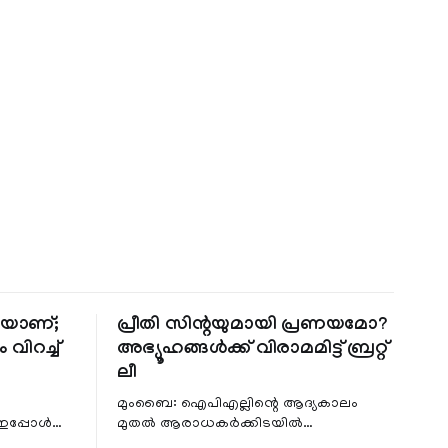
തിയാണ്;
പ്രീതി സിന്റയുമായി പ്രണയമോ?
 വിറച്ച്
അഭ്യൂഹങ്ങൾക്ക് വിരാമമിട്ട് ബ്രറ്റ്
ലീ
മുംബൈ: ഐപിഎല്ലിന്റെ ആദ്യകാലം
 ഇപ്പോൾ
മുതൽ ആരാധകർക്കിടയിൽ
െ
പ്രചരിച്ചിരുന്ന പ്രീതി സിന്റയുമായുള്ള