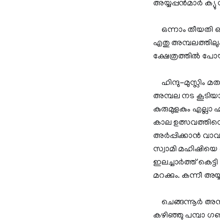
അയ്യപ്പന്‍മാര്‍ ക്യ
ഒന്നാം തീയതി ഓച്ച
എതു അമ്പലത്തിലും മ
ക്ഷേത്രത്തില്‍ പോ
ഹിന്ദു-മുസ്ലിം മ
അമ്പല നട കൂടിയാണ
കുരുമുളകും എല്ലാ ഹ
കാല ഉത്സവത്തിന്റ
അര്‍പ്പിക്കാന്‍ വാ
സ്വാമി മഹിഷിയെ കൊ
ഇലച്ചാര്‍ത്ത് കെട
മറക്കും. കന്നീ അയ്യ
ചെങ്ങന്നൂര്‍ അമ്
കഴിഞ്ഞു പമ്പാ 