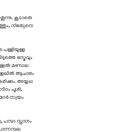
തുന്നു. കൂടാതെ
ുത്തും, നിത്യേനെ
 പള്ളിയുള്ള
ടുത്തെ ഭസ്മവും
ുള്ളല്‍ മണ്ഡല
ുള്ളലില്‍ ആചാരം
ിക്കും. അയ്യപ്പ
നിറം പൂശി,
മാര്‍ സ്വയം
, പമ്പാ സ്നാനം
ൊന്നമ്പല