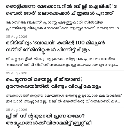
ഞെട്ടിക്കുന്ന മേക്കോവറിൽ ബില്ലി ഐലിഷ്; 'ദ
ബെൽ ജാർ' ലൊക്കേഷൻ ചിത്രങ്ങൾ പുറത്ത്
ലോസ് ആഞ്ചലസ്: പ്രശസ്ത എഴുത്തുകാരി സിൽവിയ
പ്ലാത്തിന്റെ വിഖ്യാത നോവലിനെ ആസ്പദമാക്കി ഒരുങ്ങുന്ന 'ദ
ബെൽ ജാർ' എന്ന ചിത്രത്തി
05 Aug 2026
ഒടിടിയിലും 'ബാലൻ' കുതിപ്പ്; 100 മില്യൺ
സ്ട്രീമിങ് മിനിറ്റുകൾ പിന്നിട്ട് ചിത്രം
തിയറ്ററുകളിൽ മികച്ച പ്രേക്ഷക-നിരൂപക പ്രശംസ നേടിയ
'ബാലൻ' ഒടിടി റിലീസിനുശേഷവും ശ്രദ്ധേയമായ മുന്നേറ്റം
തുടരുന്നു. സീ5-ൽ
05 Aug 2026
പെയ്യുന്നത് മഴയല്ല, ഭീതിയാണ്;
ദുരന്തപ്പെയ്ത്തിൽ വീണ്ടും വിറച്ച് കേരളം
ആകാശത്ത് കറുത്ത മേഘങ്ങൾ ഉരുണ്ടുകൂടുമ്പോൾ മലയാളിക്ക്
ഇപ്പോൾ ആഹ്ലാദമല്ല, ഉള്ളിൽ ഭയത്തിന്റെ വിറയലാണ്. മഴ
ഒരുകാലത്ത് സമൃദ്ധിയുടെയും പ്
05 Aug 2026
പ്രീതി സിന്റയുമായി പ്രണയമോ?
അഭ്യൂഹങ്ങൾക്ക് വിരാമമിട്ട് ബ്രറ്റ് ലീ