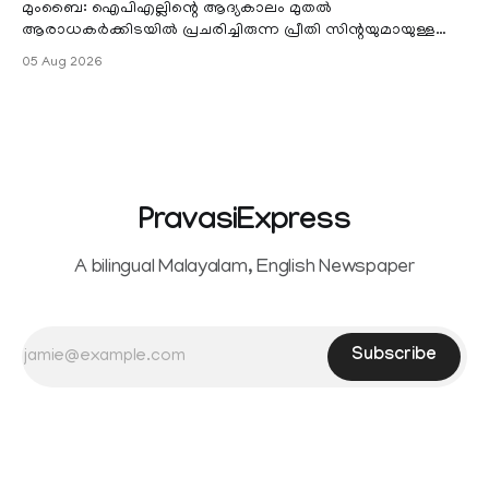
മുംബൈ: ഐപിഎല്ലിന്റെ ആദ്യകാലം മുതൽ
ആരാധകർക്കിടയിൽ പ്രചരിച്ചിരുന്ന പ്രീതി സിന്റയുമായുള്ള
പ്രണയ അഭ്യൂഹങ്ങൾ തള്ളി മുൻ ഓസ്ട്രേലിയൻ പേ
05 Aug 2026
PravasiExpress
A bilingual Malayalam, English Newspaper
Subscribe