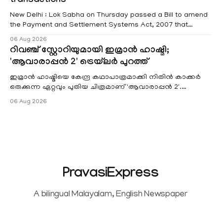
transactions
New Delhi : Lok Sabha on Thursday passed a Bill to amend
the Payment and Settlement Systems Act, 2007 that
authorises the government to permit banks and other
06 Aug 2026
service providers to levy charges on payments through
റിവഞ്ച് സ്റ്റോറിയുമായി ഇമ്രാൻ ഹാഷ്മി;
unified payments interface (UPI) and other notified
'ആവാരാപ്പൻ 2' ട്രെയ്‌ലർ പുറത്ത്
electronic payment modes. The amendment passed by the
ഇമ്രാൻ ഹാഷ്മിയെ കേന്ദ്ര കഥാപാത്രമാക്കി നിതിൻ കാക്കർ
ഒരുക്കുന്ന ഏറ്റവും പുതിയ ചിത്രമാണ് 'ആവാരാപ്പൻ 2'.
ഐഎംഡിബി പട്ടിക
06 Aug 2026
PravasiExpress
A bilingual Malayalam, English Newspaper