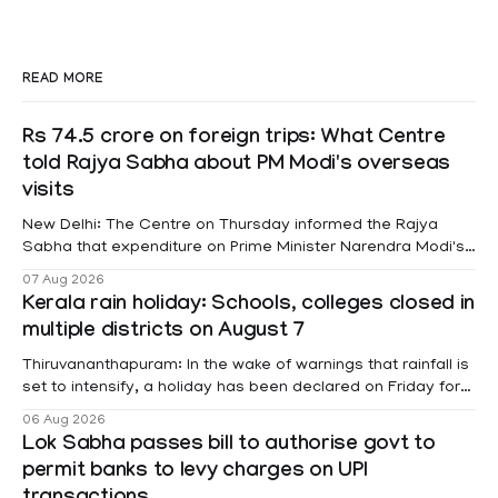
READ MORE
Rs 74.5 crore on foreign trips: What Centre
told Rajya Sabha about PM Modi's overseas
visits
New Delhi: The Centre on Thursday informed the Rajya
Sabha that expenditure on Prime Minister Narendra Modi's
foreign visits has crossed ₹74.5 crore in 2026 so far. The
07 Aug 2026
information was provided by Minister of State for External
Kerala rain holiday: Schools, colleges closed in
Affairs Pabitra Margherita in a written reply to questions
multiple districts on August 7
raised
Thiruvananthapuram: In the wake of warnings that rainfall is
set to intensify, a holiday has been declared on Friday for
educational institutions across Pathanamthitta, Alappuzha,
06 Aug 2026
Kottayam, Wayanad and Kasaragod districts. Meanwhile, a
Lok Sabha passes bill to authorise govt to
red alert remains in place on Thursday for Kottayam,
permit banks to levy charges on UPI
Pathanamtitta and Idukki districts. Following a red alert on