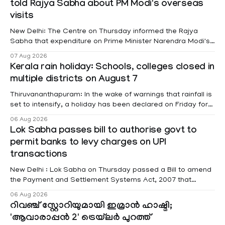
told Rajya Sabha about PM Modi's overseas
visits
New Delhi: The Centre on Thursday informed the Rajya
Sabha that expenditure on Prime Minister Narendra Modi's
foreign visits has crossed ₹74.5 crore in 2026 so far. The
07 Aug 2026
information was provided by Minister of State for External
Kerala rain holiday: Schools, colleges closed in
Affairs Pabitra Margherita in a written reply to questions
multiple districts on August 7
raised
Thiruvananthapuram: In the wake of warnings that rainfall is
set to intensify, a holiday has been declared on Friday for
educational institutions across Pathanamthitta, Alappuzha,
06 Aug 2026
Kottayam, Wayanad and Kasaragod districts. Meanwhile, a
Lok Sabha passes bill to authorise govt to
red alert remains in place on Thursday for Kottayam,
permit banks to levy charges on UPI
Pathanamtitta and Idukki districts. Following a red alert on
transactions
New Delhi : Lok Sabha on Thursday passed a Bill to amend
the Payment and Settlement Systems Act, 2007 that
authorises the government to permit banks and other
06 Aug 2026
service providers to levy charges on payments through
റിവഞ്ച് സ്റ്റോറിയുമായി ഇമ്രാൻ ഹാഷ്മി;
unified payments interface (UPI) and other notified
'ആവാരാപ്പൻ 2' ട്രെയ്‌ലർ പുറത്ത്
electronic payment modes. The amendment passed by the