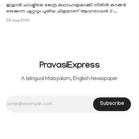
ഇമ്രാൻ ഹാഷ്മിയെ കേന്ദ്ര കഥാപാത്രമാക്കി നിതിൻ കാക്കർ
ഒരുക്കുന്ന ഏറ്റവും പുതിയ ചിത്രമാണ് 'ആവാരാപ്പൻ 2'.
ഐഎംഡിബി പട്ടിക
06 Aug 2026
PravasiExpress
A bilingual Malayalam, English Newspaper
Subscribe