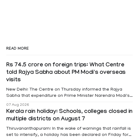
READ MORE
Rs 74.5 crore on foreign trips: What Centre
told Rajya Sabha about PM Modi's overseas
visits
New Delhi: The Centre on Thursday informed the Rajya
Sabha that expenditure on Prime Minister Narendra Modi's
foreign visits has crossed ₹74.5 crore in 2026 so far. The
07 Aug 2026
information was provided by Minister of State for External
Kerala rain holiday: Schools, colleges closed in
Affairs Pabitra Margherita in a written reply to questions
multiple districts on August 7
raised
Thiruvananthapuram: In the wake of warnings that rainfall is
set to intensify, a holiday has been declared on Friday for