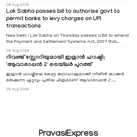
educational institutions across Pathanamthitta, Alappuzha,
06 Aug 2026
Kottayam, Wayanad and Kasaragod districts. Meanwhile, a
Lok Sabha passes bill to authorise govt to
red alert remains in place on Thursday for Kottayam,
permit banks to levy charges on UPI
Pathanamtitta and Idukki districts. Following a red alert on
transactions
New Delhi : Lok Sabha on Thursday passed a Bill to amend
the Payment and Settlement Systems Act, 2007 that
authorises the government to permit banks and other
06 Aug 2026
service providers to levy charges on payments through
റിവഞ്ച് സ്റ്റോറിയുമായി ഇമ്രാൻ ഹാഷ്മി;
unified payments interface (UPI) and other notified
'ആവാരാപ്പൻ 2' ട്രെയ്‌ലർ പുറത്ത്
electronic payment modes. The amendment passed by the
ഇമ്രാൻ ഹാഷ്മിയെ കേന്ദ്ര കഥാപാത്രമാക്കി നിതിൻ കാക്കർ
ഒരുക്കുന്ന ഏറ്റവും പുതിയ ചിത്രമാണ് 'ആവാരാപ്പൻ 2'.
ഐഎംഡിബി പട്ടിക
06 Aug 2026
PravasiExpress