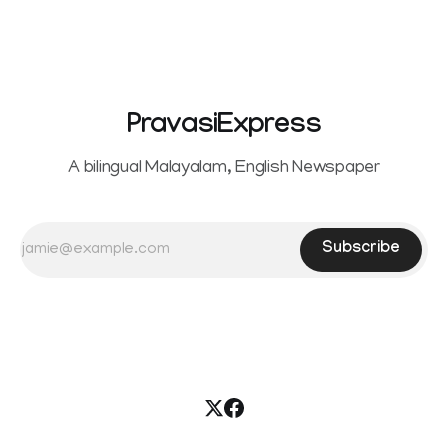
reportedly withdrew the divorce petition she had filed
seeking separation from Vijay. Following the withdrawal of
the petition,
PravasiExpress
A bilingual Malayalam, English Newspaper
Subscribe