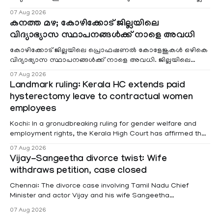
വരുമാനം പരിഗണിക്കാതെ എല്ലാ രോഗികൾക്കും പേ വാർഡു
07 Aug 2026
കനത്ത മഴ; കോഴിക്കോട് ജില്ലയിലെ
വിദ്യാഭ്യാസ സ്ഥാപനങ്ങൾക്ക് നാളെ അവധി
കോഴിക്കോട് ജില്ലയിലെ പ്രൊഫഷണൽ കോളേജുകൾ ഒഴികെ
വിദ്യാഭ്യാസ സ്ഥാപനങ്ങൾക്ക് നാളെ അവധി. ജില്ലയിലെ
മലയോര- തീരദേശ മേഖലകളിലും മറ്റും ശക്തമായ മഴയു
07 Aug 2026
Landmark ruling: Kerala HC extends paid
hysterectomy leave to contractual women
employees
Kochi: In a gronudbreaking ruling for gender welfare and
employment rights, the Kerala High Court has affirmed that
female contractual staff employed in government-funded
07 Aug 2026
projects are eligible for paid medical leave following
Vijay-Sangeetha divorce twist: Wife
hysterectomy surgery under the Kerala Service Rules
withdraws petition, case closed
(KSR). The court noted that since essential benefits like
maternity
Chennai: The divorce case involving Tamil Nadu Chief
Minister and actor Vijay and his wife Sangeetha
Sowrnalingam has taken a new turn after Sangeetha
07 Aug 2026
Sowrnalingam has taken a new turn after Sangeetha