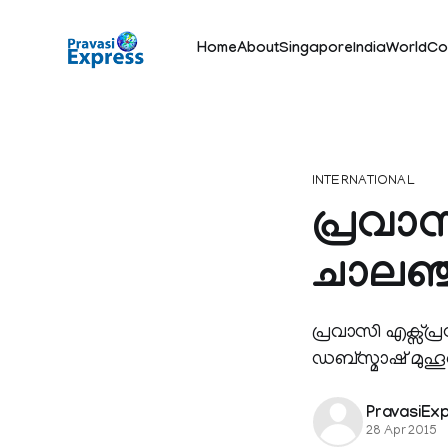
Home
About
Singapore
India
World
Co
INTERNATIONAL
പ്രവാസ
ചാലഞ്ച
പ്രവാസി എക്സ്പ്ര
ഡബ്സ്മാഷ്‌ മുഹൂര
PravasiEx
28 Apr 2015