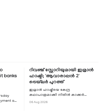
to
റിവഞ്ച് സ്റ്റോറിയുമായി ഇമ്രാൻ
it banks
ഹാഷ്മി; 'ആവാരാപ്പൻ 2'
ട്രെയ്‌ലർ പുറത്ത്
ഇമ്രാൻ ഹാഷ്മിയെ കേന്ദ്ര
കഥാപാത്രമാക്കി നിതിൻ കാക്കർ
ursday
ഒരുക്കുന്ന ഏറ്റവും പുതിയ ചിത്രമാണ്
Payment and
06 Aug 2026
'ആവാരാപ്പൻ 2'. ഐഎംഡിബി പട്ടിക
7 that
 permit