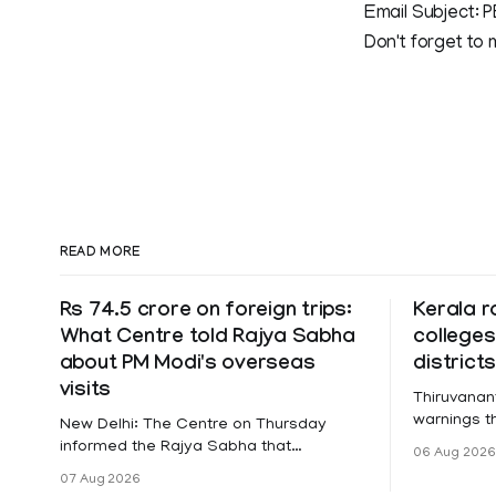
Email Subject: P
Don't forget to m
READ MORE
Rs 74.5 crore on foreign trips:
Kerala r
What Centre told Rajya Sabha
colleges
about PM Modi's overseas
district
visits
Thiruvanan
warnings tha
New Delhi: The Centre on Thursday
a holiday 
informed the Rajya Sabha that
06 Aug 2026
Friday for 
expenditure on Prime Minister Narendra
07 Aug 2026
Pathanamth
Modi's foreign visits has crossed ₹74.5