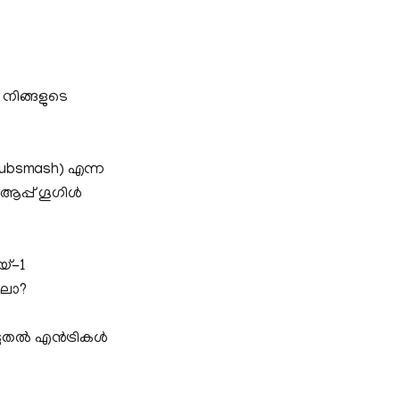
 നിങ്ങളുടെ
dubsmash) എന്ന
പ്പ് ഗൂഗിള്‍
യ്-1
ാലോ?
ല്‍ എന്‍ട്രികള്‍