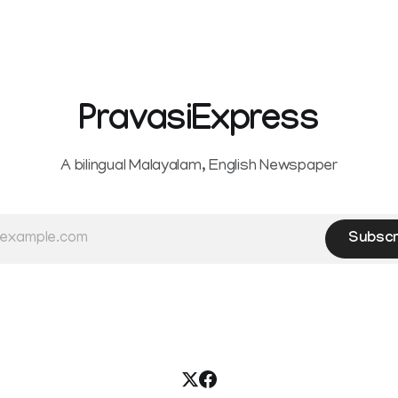
d Kasaragod districts.
banks and other service provi
 a red alert remains in place
levy charges on payments th
y for Kottayam,
unified payments interface (U
ta and Idukki districts.
other notified electronic pay
 red alert on
modes. The amendment pa
PravasiExpress
A bilingual Malayalam, English Newspaper
Subscr