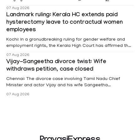
മലയോര- തീരദേശ മേഖലകളിലും മറ്റും ശക്തമായ മഴയു
07 Aug 2026
Landmark ruling: Kerala HC extends paid
hysterectomy leave to contractual women
employees
Kochi: In a gronudbreaking ruling for gender welfare and
employment rights, the Kerala High Court has affirmed that
female contractual staff employed in government-funded
07 Aug 2026
projects are eligible for paid medical leave following
Vijay-Sangeetha divorce twist: Wife
hysterectomy surgery under the Kerala Service Rules
withdraws petition, case closed
(KSR). The court noted that since essential benefits like
maternity
Chennai: The divorce case involving Tamil Nadu Chief
Minister and actor Vijay and his wife Sangeetha
Sowrnalingam has taken a new turn after Sangeetha
07 Aug 2026
Sowrnalingam has taken a new turn after Sangeetha
reportedly withdrew the divorce petition she had filed
seeking separation from Vijay. Following the withdrawal of
the petition,