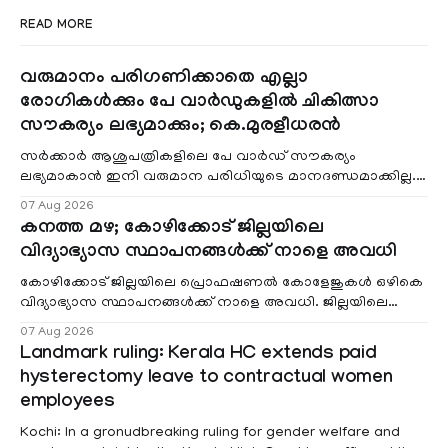
READ MORE
വരുമാനം പരിഗണിക്കാതെ എല്ലാ
രോഗികൾക്കും പേ വാർഡുകളിൽ ചികിത്സാ
സൗകര്യം ലഭ്യമാക്കും; കെ.മുരളീധരൻ
സർക്കാർ ആശുപത്രികളിലെ പേ വാർഡ് സൗകര്യം
ലഭ്യമാകാൻ ഇനി വരുമാന പരിധിയുടെ മാനദണ്ഡമാക്കില്ല.
വരുമാനം പരിഗണിക്കാതെ എല്ലാ രോഗികൾക്കും പേ വാർഡു
07 Aug 2026
കനത്ത മഴ; കോഴിക്കോട് ജില്ലയിലെ
വിദ്യാഭ്യാസ സ്ഥാപനങ്ങൾക്ക് നാളെ അവധി
കോഴിക്കോട് ജില്ലയിലെ പ്രൊഫഷണൽ കോളേജുകൾ ഒഴികെ
വിദ്യാഭ്യാസ സ്ഥാപനങ്ങൾക്ക് നാളെ അവധി. ജില്ലയിലെ
മലയോര- തീരദേശ മേഖലകളിലും മറ്റും ശക്തമായ മഴയു
07 Aug 2026
Landmark ruling: Kerala HC extends paid
hysterectomy leave to contractual women
employees
Kochi: In a gronudbreaking ruling for gender welfare and