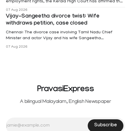
employment rights, the Kerala High Court has affirmed that
female contractual staff employed in government-funded
07 Aug 2026
projects are eligible for paid medical leave following
Vijay-Sangeetha divorce twist: Wife
hysterectomy surgery under the Kerala Service Rules
withdraws petition, case closed
(KSR). The court noted that since essential benefits like
maternity
Chennai: The divorce case involving Tamil Nadu Chief
Minister and actor Vijay and his wife Sangeetha
Sowrnalingam has taken a new turn after Sangeetha
07 Aug 2026
Sowrnalingam has taken a new turn after Sangeetha
reportedly withdrew the divorce petition she had filed
seeking separation from Vijay. Following the withdrawal of
the petition,
PravasiExpress
A bilingual Malayalam, English Newspaper
Subscribe