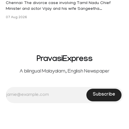
maternity
Chennai: The divorce case involving Tamil Nadu Chief
Minister and actor Vijay and his wife Sangeetha
Sowrnalingam has taken a new turn after Sangeetha
07 Aug 2026
Sowrnalingam has taken a new turn after Sangeetha
reportedly withdrew the divorce petition she had filed
seeking separation from Vijay. Following the withdrawal of
the petition,
PravasiExpress
A bilingual Malayalam, English Newspaper
Subscribe