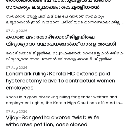
രോഗികൾക്കും പേ വാർഡുകളിൽ ചികിത്സാ
സൗകര്യം ലഭ്യമാക്കും; കെ.മുരളീധരൻ
സർക്കാർ ആശുപത്രികളിലെ പേ വാർഡ് സൗകര്യം
ലഭ്യമാകാൻ ഇനി വരുമാന പരിധിയുടെ മാനദണ്ഡമാക്കില്ല.
വരുമാനം പരിഗണിക്കാതെ എല്ലാ രോഗികൾക്കും പേ വാർഡു
07 Aug 2026
കനത്ത മഴ; കോഴിക്കോട് ജില്ലയിലെ
വിദ്യാഭ്യാസ സ്ഥാപനങ്ങൾക്ക് നാളെ അവധി
കോഴിക്കോട് ജില്ലയിലെ പ്രൊഫഷണൽ കോളേജുകൾ ഒഴികെ
വിദ്യാഭ്യാസ സ്ഥാപനങ്ങൾക്ക് നാളെ അവധി. ജില്ലയിലെ
മലയോര- തീരദേശ മേഖലകളിലും മറ്റും ശക്തമായ മഴയു
07 Aug 2026
Landmark ruling: Kerala HC extends paid
hysterectomy leave to contractual women
employees
Kochi: In a gronudbreaking ruling for gender welfare and
employment rights, the Kerala High Court has affirmed that
female contractual staff employed in government-funded
07 Aug 2026
projects are eligible for paid medical leave following
Vijay-Sangeetha divorce twist: Wife
hysterectomy surgery under the Kerala Service Rules
withdraws petition, case closed
(KSR). The court noted that since essential benefits like