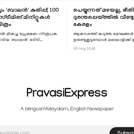
ും 'ബാലൻ' കുതിപ്പ്; 100
പെയ്യുന്നത് മഴയല്ല, ഭീ
്ട്രീമിങ് മിനിറ്റുകൾ
ദുരന്തപ്പെയ്ത്തിൽ വീണ്ടും
ചിത്രം
കേരളം
ളിൽ മികച്ച പ്രേക്ഷക-നിരൂപക
ആകാശത്ത് കറുത്ത മേഘങ്ങൾ
േടിയ 'ബാലൻ' ഒടിടി
ഉരുണ്ടുകൂടുമ്പോൾ മലയാളിക്ക്
ഷവും ശ്രദ്ധേയമായ മുന്നേറ്റം
ആഹ്ലാദമല്ല, ഉള്ളിൽ ഭയത്തിന്റ
05 Aug 2026
 സീ5-ൽ
വിറയലാണ്. മഴ ഒരുകാലത്ത്
സമൃദ്ധിയുടെയും പ്
PravasiExpress
A bilingual Malayalam, English Newspaper
Subscr