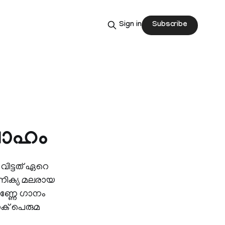
Subscribe
Sign in
വാഹം
വിട്ടത് ഏറെ
മാണിക്യ മലരായ
െണ്ണേ ഗാനം
ൈക്‌ പെരുമ