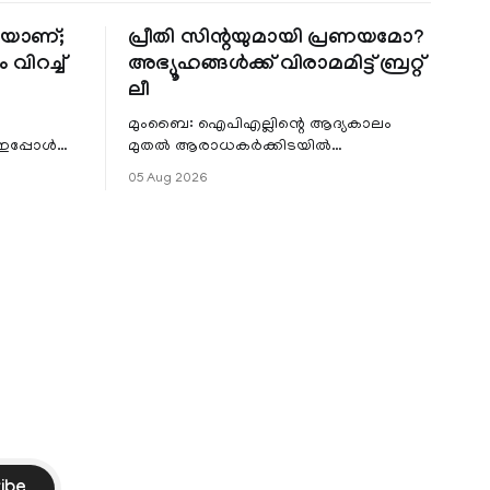
തിയാണ്;
പ്രീതി സിന്റയുമായി പ്രണയമോ?
 വിറച്ച്
അഭ്യൂഹങ്ങൾക്ക് വിരാമമിട്ട് ബ്രറ്റ്
ലീ
മുംബൈ: ഐപിഎല്ലിന്റെ ആദ്യകാലം
 ഇപ്പോൾ
മുതൽ ആരാധകർക്കിടയിൽ
െ
പ്രചരിച്ചിരുന്ന പ്രീതി സിന്റയുമായുള്ള
05 Aug 2026
പ്രണയ അഭ്യൂഹങ്ങൾ തള്ളി മുൻ
ഓസ്ട്രേലിയൻ പേ
ibe