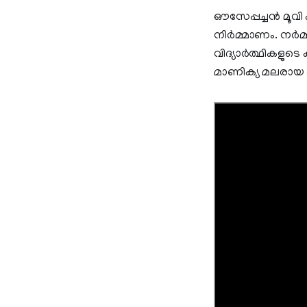
ഔസേപ്പച്ചന്‍ മൂവ
നിര്‍മ്മാണം. നര്‍മ
വിദ്യാര്‍ത്ഥികളുട
മാണിക്യ മലരായ എ