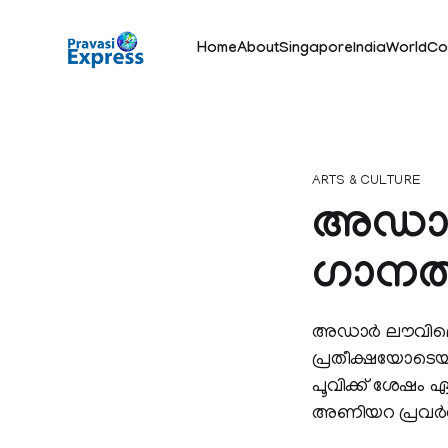
Home
About
Singapore
India
World
Co
ARTS & CULTURE
അഡാര്
ഗാനത്
അഡാര്‍ ലൗവിലെ 
പ്രതീക്ഷയോടെയായ
പൂവിക്ക് ശേഷം
അണിയറ പ്രവർത്തക