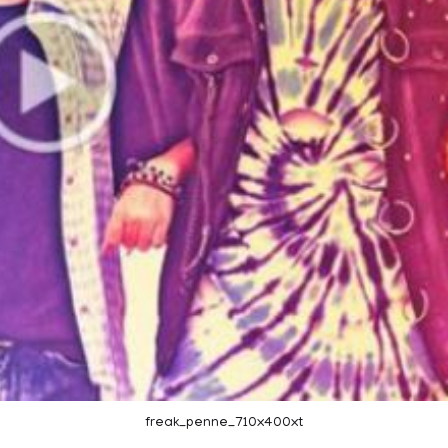
freak_penne_710x400xt