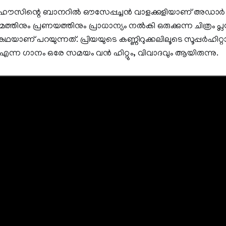
ി ഹൗസിന്റെ ബാനറില്‍ ഔസേപ്പച്ചന്‍ വാളക്കുളിയാണ് അഡാര്‍
്മത്തിനും പ്രണയത്തിനും പ്രാധാന്യം നല്‍കി ഒരുക്കുന്ന ചിത്രം പ്ല
െ കഥയാണ് പറയുന്നത്. പ്രിയയുടെ കണ്ണിറുക്കലിലൂടെ സൂപ്പര്‍ഹിറ്
ന്ന ഗാനം ഒരേ സമയം വൻ ഹിറ്റും, വിവാദവും ആയിരുന്നു.