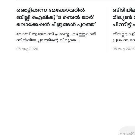
ഞെട്ടിക്കുന്ന മേക്കോവറിൽ
ഒടിടിയില
ബില്ലി ഐലിഷ്; 'ദ ബെൽ ജാർ'
മില്യൺ സ
ലൊക്കേഷൻ ചിത്രങ്ങൾ പുറത്ത്
പിന്നിട്ട് 
ലോസ് ആഞ്ചലസ്: പ്രശസ്ത എഴുത്തുകാരി
തിയറ്ററുക
സിൽവിയ പ്ലാത്തിന്റെ വിഖ്യാത
പ്രശംസ ന
നോവലിനെ ആസ്പദമാക്കി ഒരുങ്ങുന്ന 'ദ
റിലീസിനുശേ
05 Aug 2026
05 Aug 2026
ബെൽ ജാർ' എന്ന ചിത്രത്തി
തുടരുന്നു.