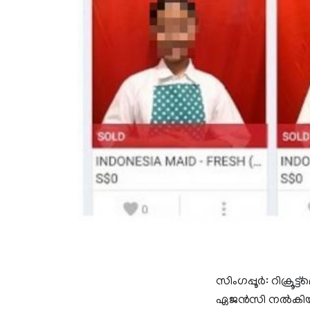
സിംഗപ്പൂര്‍: റിക്രൂ
ഏജന്‍സി നല്‍കിയ 