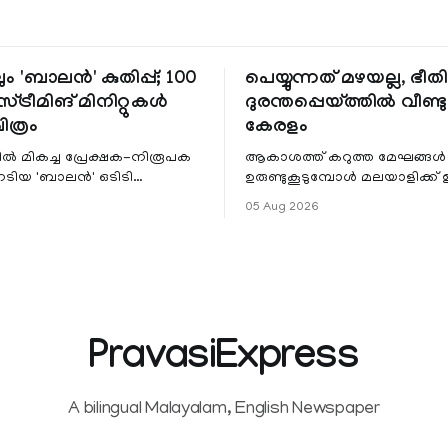
ും 'ബാലൻ' കുതിപ്പ്; 100
പെയ്യുന്നത് മഴയല്ല, ഭീ
്ട്രീമിങ് മിനിറ്റുകൾ
ദുരന്തപ്പെയ്ത്തിൽ വീണ്ടും
ചിത്രം
കേരളം
ളിൽ മികച്ച പ്രേക്ഷക-നിരൂപക
ആകാശത്ത് കറുത്ത മേഘങ്ങൾ
േടിയ 'ബാലൻ' ഒടിടി
ഉരുണ്ടുകൂടുമ്പോൾ മലയാളിക്ക്
ഷവും ശ്രദ്ധേയമായ മുന്നേറ്റം
ആഹ്ലാദമല്ല, ഉള്ളിൽ ഭയത്തിന്റ
05 Aug 2026
 സീ5-ൽ
വിറയലാണ്. മഴ ഒരുകാലത്ത്
സമൃദ്ധിയുടെയും പ്
PravasiExpress
A bilingual Malayalam, English Newspaper