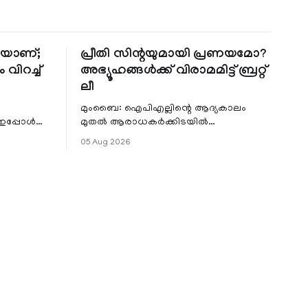
തിയാണ്;
പ്രീതി സിന്റയുമായി പ്രണയമോ?
 വിറച്ച്
അഭ്യൂഹങ്ങൾക്ക് വിരാമമിട്ട് ബ്രറ്റ്
ലീ
മുംബൈ: ഐപിഎല്ലിന്റെ ആദ്യകാലം
 ഇപ്പോൾ
മുതൽ ആരാധകർക്കിടയിൽ
െ
പ്രചരിച്ചിരുന്ന പ്രീതി സിന്റയുമായുള്ള
05 Aug 2026
പ്രണയ അഭ്യൂഹങ്ങൾ തള്ളി മുൻ
ഓസ്ട്രേലിയൻ പേ