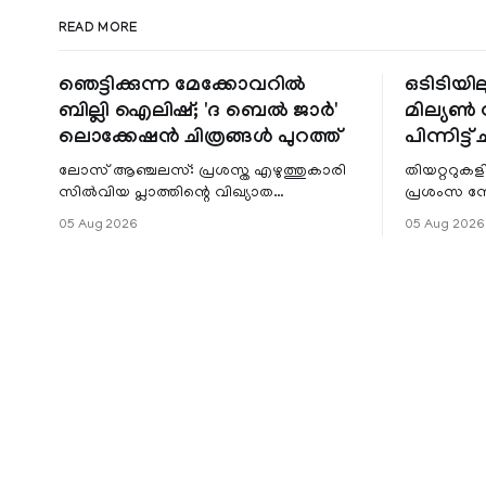
READ MORE
ഞെട്ടിക്കുന്ന മേക്കോവറിൽ
ഒടിടിയില
ബില്ലി ഐലിഷ്; 'ദ ബെൽ ജാർ'
മില്യൺ സ
ലൊക്കേഷൻ ചിത്രങ്ങൾ പുറത്ത്
പിന്നിട്ട് 
ലോസ് ആഞ്ചലസ്: പ്രശസ്ത എഴുത്തുകാരി
തിയറ്ററുക
സിൽവിയ പ്ലാത്തിന്റെ വിഖ്യാത
പ്രശംസ ന
നോവലിനെ ആസ്പദമാക്കി ഒരുങ്ങുന്ന 'ദ
റിലീസിനുശേ
05 Aug 2026
05 Aug 2026
ബെൽ ജാർ' എന്ന ചിത്രത്തി
തുടരുന്നു.