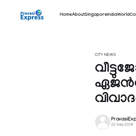
Home
About
Singapore
India
World
Co
CITY NEWS
വീട്ടുജ
ഏജന്‍
വിവാദത
PravasiEx
23 Sep 2018