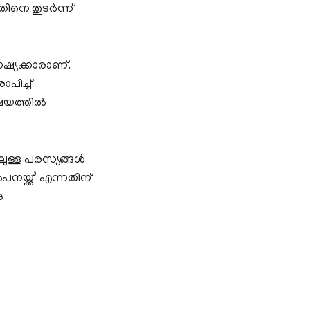
ിനെ തുടര്‍ന്ന്
േഷ്യക്കാരാണ്.
പിച്ച്
യത്തില്‍
ള്ള പരസ്യങ്ങള്‍
നയ്ക്ക്’ എന്നതിന്
ു