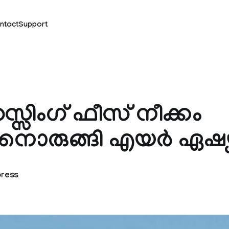
ntact
Support
്സിംഗ് ഫീസ് നീക്കം
ാനൊരുങ്ങി എയര്‍ ഏഷ്
press