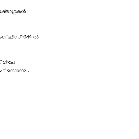
ഷ്‌ടാഗുകൾ
സിംഗ് ഫീസ് RM4 ൽ
ിഗ് പേ
് ഫീസൊന്നും