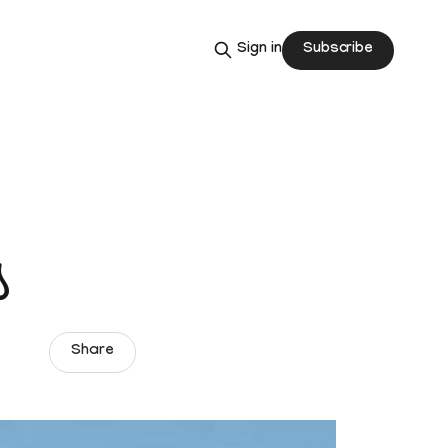
Subscribe
Sign in
യ
Share