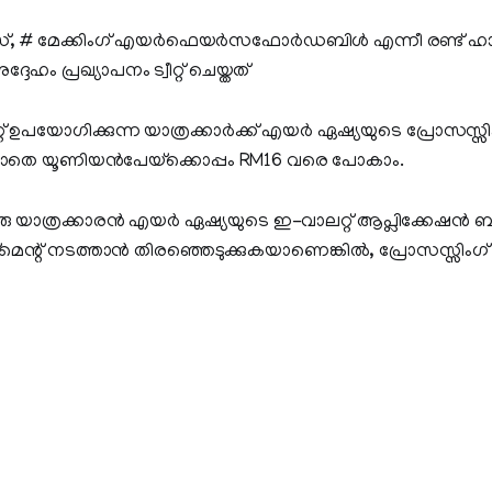
്, # മേക്കിംഗ് എയർഫെയർസഫോർഡബിൾ എന്നീ രണ്ട് ഹാ
േഹം പ്രഖ്യാപനം ട്വീറ്റ് ചെയ്തത്
റ്റ് ഉപയോഗിക്കുന്ന യാത്രക്കാർ‌ക്ക് എയർ ഏഷ്യയുടെ പ്രോസസ്
കൂടാതെ യൂണിയൻ‌പേയ്‌ക്കൊപ്പം RM16 വരെ പോകാം.
 ഒരു യാത്രക്കാരൻ എയർ ഏഷ്യയുടെ ഇ-വാലറ്റ് ആപ്ലിക്കേഷൻ ബ
‌മെന്റ് നടത്താൻ തിരഞ്ഞെടുക്കുകയാണെങ്കിൽ, പ്രോസസ്സിംഗ