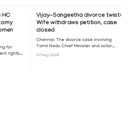
a HC
Vijay-Sangeetha divorce twist:
ctomy
Wife withdraws petition, case
women
closed
Chennai: The divorce case involving
Tamil Nadu Chief Minister and actor
ng for
Vijay and his wife Sangeetha
nt rights,
07 Aug 2026
Sowrnalingam has taken a new turn
irmed that
after Sangeetha Sowrnalingam has
loyed in
taken a new turn after Sangeetha
re eligible
reportedly withdrew the divorce petition
ng
she had filed seeking separation from
he Kerala
Vijay. Following the withdrawal of the
petition,
ike