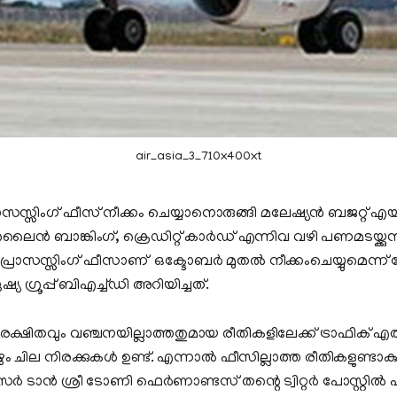
air_asia_3_710x400xt
ോസസ്സിംഗ് ഫീസ് നീക്കം ചെയ്യാനൊരുങ്ങി മലേഷ്യന്‍ ബജറ്റ
ൈൻ ബാങ്കിംഗ്, ക്രെഡിറ്റ് കാർഡ് എന്നിവ വഴി പണമടയ്ക്കുന
ള പ്രോസസ്സിംഗ് ഫീസാണ് ഒക്ടോബർ മുതൽ നീക്കംചെയ്യുമെന്ന് 
ഗ്രൂപ്പ് ബിഎച്ച്ഡി അറിയിച്ചത്.
ക്ഷിതവും വഞ്ചനയില്ലാത്തതുമായ രീതികളിലേക്ക് ട്രാഫിക് എത്ത
ം ചില നിരക്കുകൾ ഉണ്ട്. എന്നാൽ ഫീസില്ലാത്ത രീതികളുണ്ടാകും, ”
ഓഫീസർ ടാൻ ശ്രീ ടോണി ഫെർണാണ്ടസ് തന്റെ ട്വിറ്റർ പോസ്റ്റിൽ 