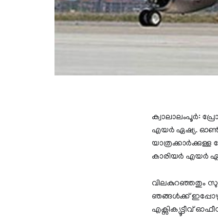
ക്വാലാലംപൂർ: പ്ര
എയര്‍ ഏഷ്യ. ഓൺല
യാത്രക്കാർക്കുള്
കാരിയർ എയർ ഏഷ്യ 
വിലകുറഞ്ഞതും സുര
ഞങ്ങൾക്ക് ഇപ്പോഴു
എക്സിക്യൂട്ടീവ് 