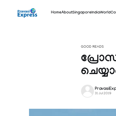
Home
About
Singapore
India
World
Co
GOOD READS
പ്രോസസ
ചെയ്യ
PravasiEx
31 Jul 2019