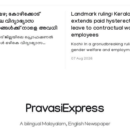
ഴ; കോഴിക്കോട്
Landmark ruling: Keral
െ വിദ്യാഭ്യാസ
extends paid hystere
ങ്ങൾക്ക് നാളെ അവധി
leave to contractual 
employees
ട് ജില്ലയിലെ പ്രൊഫഷണൽ
 ഒഴികെ വിദ്യാഭ്യാസ
Kochi: In a gronudbreaking ruli
ങൾക്ക് നാളെ അവധി.
gender welfare and employme
െ മലയോര- തീരദേശ
the Kerala High Court has aff
07 Aug 2026
ം മറ്റും ശക്തമായ മഴയു
female contractual staff emp
government-funded projects a
for paid medical leave followi
hysterectomy surgery under t
Service Rules (KSR). The court noted
that since essential benefits l
maternity
PravasiExpress
A bilingual Malayalam, English Newspaper