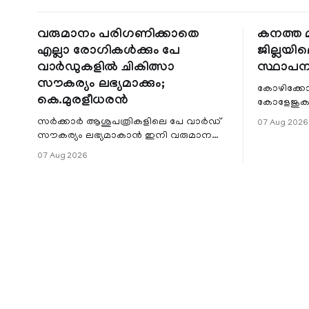
വരുമാനം പരിഗണിക്കാതെ
കനത്ത മ
എല്ലാ രോഗികൾക്കും പേ
ജില്ലയില
വാർഡുകളിൽ ചികിത്സാ
സ്ഥാപന
സൗകര്യം ലഭ്യമാക്കും;
കോഴിക്കോ
കെ.മുരളീധരൻ
കോളേജുകൾ
സ്ഥാപനങ്
സർക്കാർ ആശുപത്രികളിലെ പേ വാർഡ്
07 Aug 2026
ജില്ലയില
സൗകര്യം ലഭ്യമാകാൻ ഇനി വരുമാന
മേഖലകളിലു
പരിധിയുടെ മാനദണ്ഡമാക്കില്ല.
07 Aug 2026
വരുമാനം പരിഗണിക്കാതെ എല്ലാ
രോഗികൾക്കും പേ വാർഡു