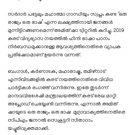
സർദാർ പട്ടേലും മഹാത്മാ ഗാന്ധിയും സ്വപ്നം കണ്ട ‘ഒരു
രാജ്യം ഒരു ഭാഷ’ എന്ന ലക്ഷ്യത്തിനായി ജനങ്ങൾ
മുന്നിട്ടിറങ്ങണമെന്ന് അമിത് ഷാ ട്വിറ്ററിൽ കുറിച്ചു. 2019
കരട് വിദ്യഭ്യാസ നയത്തിൽ ഹിന്ദി ഭാഷാ പഠനം
നിർബന്ധമുക്കാനുള്ള ആവശ്യത്തിനെതിരെ വ്യാപക
പ്രതിഷേധമാണ് ഉയർന്നു വന്നത്.
ബംഗാൾ, കർണാടക, മഹാരാഷ്ട്ര, തമിഴ്നാട്
എന്നിവിടങ്ങളി‍ൽ കരട് നയത്തിനെതിരെ വിവിധ
പാർട്ടികൾ രംഗത്ത് വന്നിരുന്നു. ഇതേ തുടര്‍ന്ന്
മാനവവിഭശേഷി മന്ത്രാലയത്തിന് കരട് രേഖ മാറ്റി
അപ്ലോഡ് ചെയ്യേണ്ടി വന്നിരുന്നു. എന്നാൽ അമിത്
ഷായുടെ ഒരു രാജ്യം ഒരു ഭാഷ മുദ്രാവാക്യത്തിനെതിരെ
സിപിഎം ജനറൽ സെക്രട്ടറി സീതാറാം
യച്ചൂരിവ്യക്തമാക്കി.