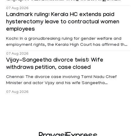
മലയോര- തീരദേശ മേഖലകളിലും മറ്റും ശക്തമായ മഴയു
07 Aug 2026
Landmark ruling: Kerala HC extends paid
hysterectomy leave to contractual women
employees
Kochi: In a gronudbreaking ruling for gender welfare and
employment rights, the Kerala High Court has affirmed that
female contractual staff employed in government-funded
07 Aug 2026
projects are eligible for paid medical leave following
Vijay-Sangeetha divorce twist: Wife
hysterectomy surgery under the Kerala Service Rules
withdraws petition, case closed
(KSR). The court noted that since essential benefits like
maternity
Chennai: The divorce case involving Tamil Nadu Chief
Minister and actor Vijay and his wife Sangeetha
Sowrnalingam has taken a new turn after Sangeetha
07 Aug 2026
Sowrnalingam has taken a new turn after Sangeetha
reportedly withdrew the divorce petition she had filed
seeking separation from Vijay. Following the withdrawal of
the petition,