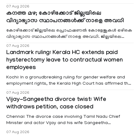
വരുമാനം പരിഗണിക്കാതെ എല്ലാ രോഗികൾക്കും പേ വാർഡു
07 Aug 2026
കനത്ത മഴ; കോഴിക്കോട് ജില്ലയിലെ
വിദ്യാഭ്യാസ സ്ഥാപനങ്ങൾക്ക് നാളെ അവധി
കോഴിക്കോട് ജില്ലയിലെ പ്രൊഫഷണൽ കോളേജുകൾ ഒഴികെ
വിദ്യാഭ്യാസ സ്ഥാപനങ്ങൾക്ക് നാളെ അവധി. ജില്ലയിലെ
മലയോര- തീരദേശ മേഖലകളിലും മറ്റും ശക്തമായ മഴയു
07 Aug 2026
Landmark ruling: Kerala HC extends paid
hysterectomy leave to contractual women
employees
Kochi: In a gronudbreaking ruling for gender welfare and
employment rights, the Kerala High Court has affirmed that
female contractual staff employed in government-funded
07 Aug 2026
projects are eligible for paid medical leave following
Vijay-Sangeetha divorce twist: Wife
hysterectomy surgery under the Kerala Service Rules
withdraws petition, case closed
(KSR). The court noted that since essential benefits like
maternity
Chennai: The divorce case involving Tamil Nadu Chief
Minister and actor Vijay and his wife Sangeetha
Sowrnalingam has taken a new turn after Sangeetha
07 Aug 2026
Sowrnalingam has taken a new turn after Sangeetha