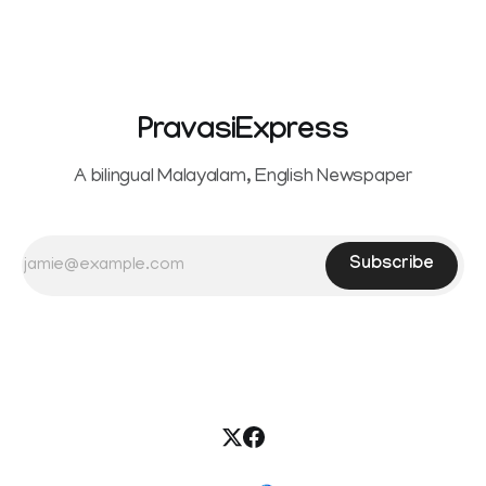
reportedly withdrew the divorce petition she had filed
seeking separation from Vijay. Following the withdrawal of
the petition,
PravasiExpress
A bilingual Malayalam, English Newspaper
Subscribe