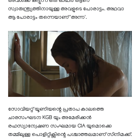
അവൾക്ക് കിട്ടുന്ന ഒരു ഓഫർ ആണ്
സ്വാതന്ത്ര്യത്തിനായുള്ള അവളുടെ പോരാട്ടം. അഥവാ
ആ പോരാട്ടം തന്നെയാണ് 'അന്ന'.
സോവിയറ്റ് യൂണിയന്റെ പ്രതാപ കാലത്തെ
ചാരസംഘടന KGB യും അമേരിക്കൻ
രഹസ്യാന്വേഷണ സംഘമായ CIA യുമൊക്കെ
തമ്മിലുള്ള പൊളിറ്റിക്സിന്റെ പശ്ചാത്തലമാണ് സിനിമക്ക്.