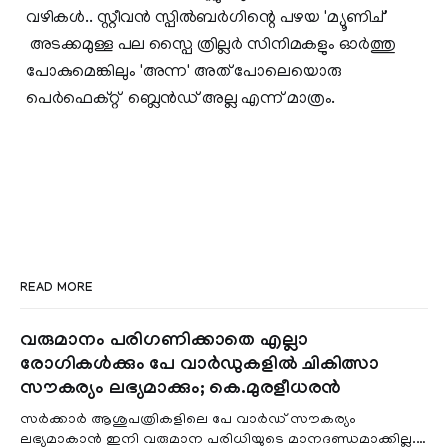
വഴികൾ.. സ്റ്റീവൻ സ്പിൽബർഗിന്റെ പഴയ 'മ്യൂണിച്'
അടക്കമുള്ള പല സ്പൈ ത്രില്ലർ സിനിമകളും ഓർത്തു
പോകുമെങ്കിലും 'അന്ന' അത് പോലെയൊരു
പെർഫെക്റ്റ് ബ്ലെൻഡ് അല്ല എന്ന് മാത്രം.
READ MORE
വരുമാനം പരിഗണിക്കാതെ എല്ലാ
രോഗികൾക്കും പേ വാർഡുകളിൽ ചികിത്സാ
സൗകര്യം ലഭ്യമാക്കും; കെ.മുരളീധരൻ
സർക്കാർ ആശുപത്രികളിലെ പേ വാർഡ് സൗകര്യം
ലഭ്യമാകാൻ ഇനി വരുമാന പരിധിയുടെ മാനദണ്ഡമാക്കില്ല.