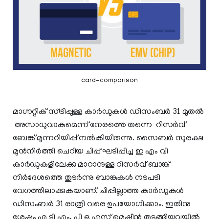
card-comparison
മാഗ്നറ്റിക് സ്ട്രിപ്പുള്ള കാർഡുകൾ ഡിസംബർ 31 മുതൽ
അസാധുവാകുമെന്ന് നേരത്തെ തന്നെ റിസർവ്
ബേങ്ക് മുന്നറിയിപ്പ് നൽകിയിരുന്നു. സൈബർ സുരക്ഷ
മുൻനിർത്തി ചെറിയ ചിപ്പ് ഘടിപ്പിച്ച ഇ എം വി
കാർഡുകളിലേക്കു മാറാനുള്ള റിസർവ് ബാങ്ക്
നിർദേശത്തെ തുടർന്നു ബാങ്കുകൾ നടപടി
വേഗത്തിലാക്കുകയാണ്. ചിപ്പില്ലാത്ത കാർഡുകൾ
ഡിസംബർ 31 രാത്രി വരെ ഉപയോഗിക്കാം. ഇതിനു
ശേഷം എ ടി എം, പി ഒ എസ് മെഷീൻ തുടങ്ങിയവയിൽ