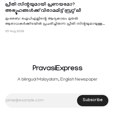
പ്രീതി സിന്റയുമായി പ്രണയമോ?
അഭ്യൂഹങ്ങൾക്ക് വിരാമമിട്ട് ബ്രറ്റ് ലീ
മുംബൈ: ഐപിഎല്ലിന്റെ ആദ്യകാലം മുതൽ
ആരാധകർക്കിടയിൽ പ്രചരിച്ചിരുന്ന പ്രീതി സിന്റയുമായുള്ള
പ്രണയ അഭ്യൂഹങ്ങൾ തള്ളി മുൻ ഓസ്ട്രേലിയൻ പേ
05 Aug 2026
PravasiExpress
A bilingual Malayalam, English Newspaper
Subscribe