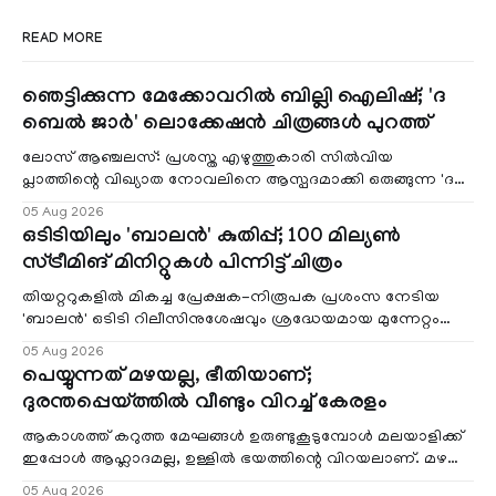
READ MORE
ഞെട്ടിക്കുന്ന മേക്കോവറിൽ ബില്ലി ഐലിഷ്; 'ദ
ബെൽ ജാർ' ലൊക്കേഷൻ ചിത്രങ്ങൾ പുറത്ത്
ലോസ് ആഞ്ചലസ്: പ്രശസ്ത എഴുത്തുകാരി സിൽവിയ
പ്ലാത്തിന്റെ വിഖ്യാത നോവലിനെ ആസ്പദമാക്കി ഒരുങ്ങുന്ന 'ദ
ബെൽ ജാർ' എന്ന ചിത്രത്തി
05 Aug 2026
ഒടിടിയിലും 'ബാലൻ' കുതിപ്പ്; 100 മില്യൺ
സ്ട്രീമിങ് മിനിറ്റുകൾ പിന്നിട്ട് ചിത്രം
തിയറ്ററുകളിൽ മികച്ച പ്രേക്ഷക-നിരൂപക പ്രശംസ നേടിയ
'ബാലൻ' ഒടിടി റിലീസിനുശേഷവും ശ്രദ്ധേയമായ മുന്നേറ്റം
തുടരുന്നു. സീ5-ൽ
05 Aug 2026
പെയ്യുന്നത് മഴയല്ല, ഭീതിയാണ്;
ദുരന്തപ്പെയ്ത്തിൽ വീണ്ടും വിറച്ച് കേരളം
ആകാശത്ത് കറുത്ത മേഘങ്ങൾ ഉരുണ്ടുകൂടുമ്പോൾ മലയാളിക്ക്
ഇപ്പോൾ ആഹ്ലാദമല്ല, ഉള്ളിൽ ഭയത്തിന്റെ വിറയലാണ്. മഴ
ഒരുകാലത്ത് സമൃദ്ധിയുടെയും പ്
05 Aug 2026