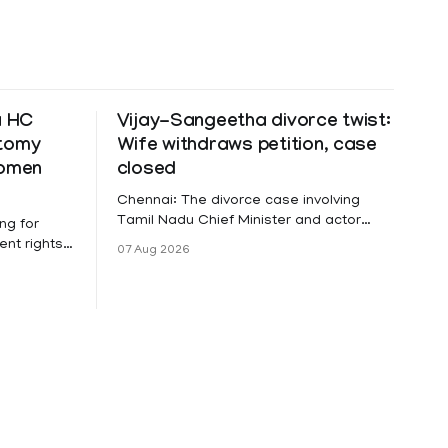
a HC
Vijay-Sangeetha divorce twist:
ctomy
Wife withdraws petition, case
women
closed
Chennai: The divorce case involving
Tamil Nadu Chief Minister and actor
ng for
Vijay and his wife Sangeetha
nt rights,
07 Aug 2026
Sowrnalingam has taken a new turn
irmed that
after Sangeetha Sowrnalingam has
loyed in
taken a new turn after Sangeetha
re eligible
reportedly withdrew the divorce petition
ng
she had filed seeking separation from
he Kerala
Vijay. Following the withdrawal of the
petition,
ike