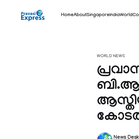
Home
About
Singapore
India
World
Co
WORLD NEWS
പ്രവാ
ബി.ആര്
ആസ്തിയ
കോടതി
News Des