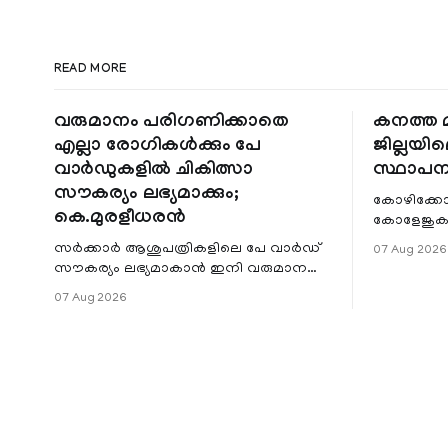
READ MORE
വരുമാനം പരിഗണിക്കാതെ
കനത്ത മ
എല്ലാ രോഗികൾക്കും പേ
ജില്ലയില
വാർഡുകളിൽ ചികിത്സാ
സ്ഥാപന
സൗകര്യം ലഭ്യമാക്കും;
കോഴിക്കോ
കെ.മുരളീധരൻ
കോളേജുകൾ
സ്ഥാപനങ്
സർക്കാർ ആശുപത്രികളിലെ പേ വാർഡ്
07 Aug 2026
ജില്ലയില
സൗകര്യം ലഭ്യമാകാൻ ഇനി വരുമാന
മേഖലകളിലു
പരിധിയുടെ മാനദണ്ഡമാക്കില്ല.
07 Aug 2026
വരുമാനം പരിഗണിക്കാതെ എല്ലാ
രോഗികൾക്കും പേ വാർഡു