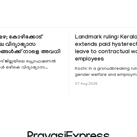
ഴ; കോഴിക്കോട്
Landmark ruling: Keral
െ വിദ്യാഭ്യാസ
extends paid hystere
ങ്ങൾക്ക് നാളെ അവധി
leave to contractual 
employees
ട് ജില്ലയിലെ പ്രൊഫഷണൽ
 ഒഴികെ വിദ്യാഭ്യാസ
Kochi: In a gronudbreaking ruli
ങൾക്ക് നാളെ അവധി.
gender welfare and employme
െ മലയോര- തീരദേശ
the Kerala High Court has aff
07 Aug 2026
ം മറ്റും ശക്തമായ മഴയു
female contractual staff emp
government-funded projects a
for paid medical leave followi
hysterectomy surgery under t
Service Rules (KSR). The court noted
that since essential benefits l
maternity