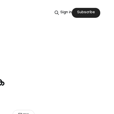
Subscribe
Sign in
െ