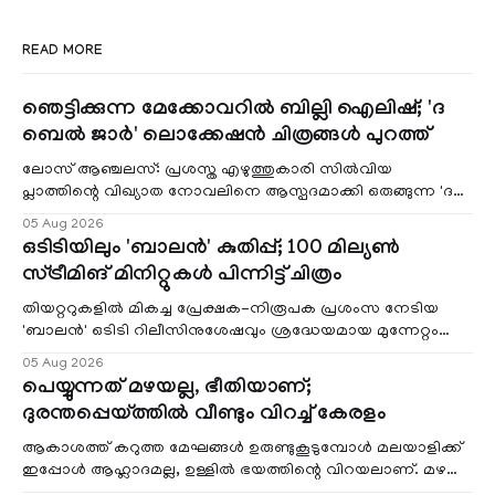
READ MORE
ഞെട്ടിക്കുന്ന മേക്കോവറിൽ ബില്ലി ഐലിഷ്; 'ദ
ബെൽ ജാർ' ലൊക്കേഷൻ ചിത്രങ്ങൾ പുറത്ത്
ലോസ് ആഞ്ചലസ്: പ്രശസ്ത എഴുത്തുകാരി സിൽവിയ
പ്ലാത്തിന്റെ വിഖ്യാത നോവലിനെ ആസ്പദമാക്കി ഒരുങ്ങുന്ന 'ദ
ബെൽ ജാർ' എന്ന ചിത്രത്തി
05 Aug 2026
ഒടിടിയിലും 'ബാലൻ' കുതിപ്പ്; 100 മില്യൺ
സ്ട്രീമിങ് മിനിറ്റുകൾ പിന്നിട്ട് ചിത്രം
തിയറ്ററുകളിൽ മികച്ച പ്രേക്ഷക-നിരൂപക പ്രശംസ നേടിയ
'ബാലൻ' ഒടിടി റിലീസിനുശേഷവും ശ്രദ്ധേയമായ മുന്നേറ്റം
തുടരുന്നു. സീ5-ൽ
05 Aug 2026
പെയ്യുന്നത് മഴയല്ല, ഭീതിയാണ്;
ദുരന്തപ്പെയ്ത്തിൽ വീണ്ടും വിറച്ച് കേരളം
ആകാശത്ത് കറുത്ത മേഘങ്ങൾ ഉരുണ്ടുകൂടുമ്പോൾ മലയാളിക്ക്
ഇപ്പോൾ ആഹ്ലാദമല്ല, ഉള്ളിൽ ഭയത്തിന്റെ വിറയലാണ്. മഴ
ഒരുകാലത്ത് സമൃദ്ധിയുടെയും പ്