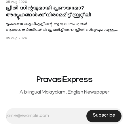
05 Aug 2026
പ്രീതി സിന്റയുമായി പ്രണയമോ?
അഭ്യൂഹങ്ങൾക്ക് വിരാമമിട്ട് ബ്രറ്റ് ലീ
മുംബൈ: ഐപിഎല്ലിന്റെ ആദ്യകാലം മുതൽ
ആരാധകർക്കിടയിൽ പ്രചരിച്ചിരുന്ന പ്രീതി സിന്റയുമായുള്ള
പ്രണയ അഭ്യൂഹങ്ങൾ തള്ളി മുൻ ഓസ്ട്രേലിയൻ പേ
05 Aug 2026
PravasiExpress
A bilingual Malayalam, English Newspaper
Subscribe