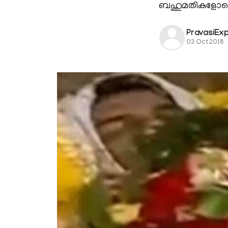
ബഹുമതികളോടെയാ
PravasiEx
03 Oct 2018