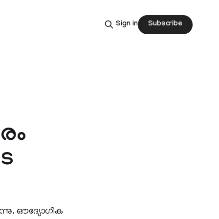
Subscribe
Sign in
ാരം
െ
ന്നു. ഔദ്യോഗിക