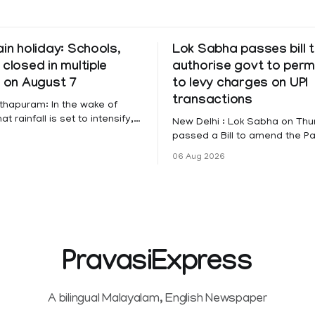
ain holiday: Schools,
Lok Sabha passes bill 
 closed in multiple
authorise govt to perm
s on August 7
to levy charges on UPI
transactions
thapuram: In the wake of
t rainfall is set to intensify,
New Delhi : Lok Sabha on Th
has been declared on
passed a Bill to amend the 
educational institutions across
Settlement Systems Act, 200
06 Aug 2026
itta, Alappuzha, Kottayam,
authorises the government to
d Kasaragod districts.
banks and other service provi
 a red alert remains in place
levy charges on payments th
y for Kottayam,
unified payments interface (U
ta and Idukki districts.
other notified electronic pay
 red alert on
modes. The amendment pa
PravasiExpress
A bilingual Malayalam, English Newspaper