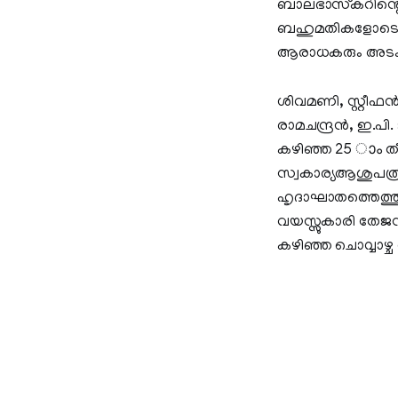
ബാലഭാസ്‌കറിന്റെ
ബഹുമതികളോടെയാണ്
ആരാധകരും അടക്കം 
ശിവമണി, സ്റ്റീഫന്‍
രാമചന്ദ്രന്‍, ഇ.പ
കഴിഞ്ഞ 25 ാം തീ
സ്വകാര്യആശുപത്രി
ഹൃദാഘാതത്തെത്തുട
വയസ്സുകാരി തേജസ്
കഴിഞ്ഞ ചൊവ്വാഴ്ച