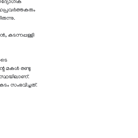
ഔദ്യോഗിക
പ്രവര്‍ത്തകരും
ുന്നു.
‍, കടന്നപ്പള്ളി
ോടെ
െ മകള്‍ രണ്ടു
ാവസ്ഥയിലാണ്.
പകടം സംഭവിച്ചത്.