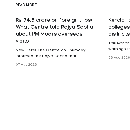
READ MORE
Rs 74.5 crore on foreign trips:
Kerala r
What Centre told Rajya Sabha
colleges
about PM Modi's overseas
district
visits
Thiruvanan
warnings tha
New Delhi: The Centre on Thursday
a holiday 
informed the Rajya Sabha that
06 Aug 2026
Friday for 
expenditure on Prime Minister Narendra
07 Aug 2026
Pathanamth
Modi's foreign visits has crossed ₹74.5
Wayanad an
crore in 2026 so far. The information
Meanwhile,
was provided by Minister of State for
on Thursda
External Affairs Pabitra Margherita in a
Pathanamtit
written reply to questions raised
Following a