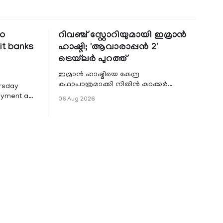
to
റിവഞ്ച് സ്റ്റോറിയുമായി ഇമ്രാൻ
it banks
ഹാഷ്മി; 'ആവാരാപ്പൻ 2'
ട്രെയ്‌ലർ പുറത്ത്
ഇമ്രാൻ ഹാഷ്മിയെ കേന്ദ്ര
കഥാപാത്രമാക്കി നിതിൻ കാക്കർ
ursday
ഒരുക്കുന്ന ഏറ്റവും പുതിയ ചിത്രമാണ്
Payment and
06 Aug 2026
'ആവാരാപ്പൻ 2'. ഐഎംഡിബി പട്ടിക
7 that
 permit
ders to
rough
PI) and
ment
ssed by the