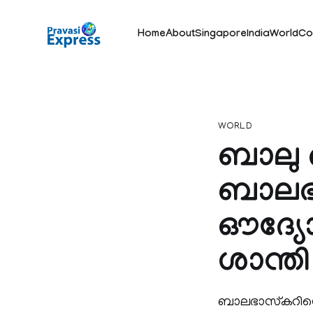
Home
About
Singapore
India
World
Co
WORLD
ബാലു 
ബാലഭാ
ഔദ്യ
ശാന്തി
ബാലഭാസ്‌കറിന്റ