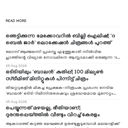
READ MORE
ഞെട്ടിക്കുന്ന മേക്കോവറിൽ ബില്ലി ഐലിഷ്; 'ദ
ബെൽ ജാർ' ലൊക്കേഷൻ ചിത്രങ്ങൾ പുറത്ത്
ലോസ് ആഞ്ചലസ്: പ്രശസ്ത എഴുത്തുകാരി സിൽവിയ
പ്ലാത്തിന്റെ വിഖ്യാത നോവലിനെ ആസ്പദമാക്കി ഒരുങ്ങുന്ന 'ദ
ബെൽ ജാർ' എന്ന ചിത്രത്തി
05 Aug 2026
ഒടിടിയിലും 'ബാലൻ' കുതിപ്പ്; 100 മില്യൺ
സ്ട്രീമിങ് മിനിറ്റുകൾ പിന്നിട്ട് ചിത്രം
തിയറ്ററുകളിൽ മികച്ച പ്രേക്ഷക-നിരൂപക പ്രശംസ നേടിയ
'ബാലൻ' ഒടിടി റിലീസിനുശേഷവും ശ്രദ്ധേയമായ മുന്നേറ്റം
തുടരുന്നു. സീ5-ൽ
05 Aug 2026
പെയ്യുന്നത് മഴയല്ല, ഭീതിയാണ്;
ദുരന്തപ്പെയ്ത്തിൽ വീണ്ടും വിറച്ച് കേരളം
ആകാശത്ത് കറുത്ത മേഘങ്ങൾ ഉരുണ്ടുകൂടുമ്പോൾ മലയാളിക്ക്