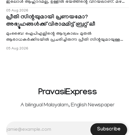
ഇപ്പോൾ ആഹ്ലാദമല്ല, ഉള്ളിൽ ഭയത്തിന്റെ വിറയലാണ്. മഴ
ഒരുകാലത്ത് സമൃദ്ധിയുടെയും പ്
05 Aug 2026
പ്രീതി സിന്റയുമായി പ്രണയമോ?
അഭ്യൂഹങ്ങൾക്ക് വിരാമമിട്ട് ബ്രറ്റ് ലീ
മുംബൈ: ഐപിഎല്ലിന്റെ ആദ്യകാലം മുതൽ
ആരാധകർക്കിടയിൽ പ്രചരിച്ചിരുന്ന പ്രീതി സിന്റയുമായുള്ള
പ്രണയ അഭ്യൂഹങ്ങൾ തള്ളി മുൻ ഓസ്ട്രേലിയൻ പേ
05 Aug 2026
PravasiExpress
A bilingual Malayalam, English Newspaper
Subscribe