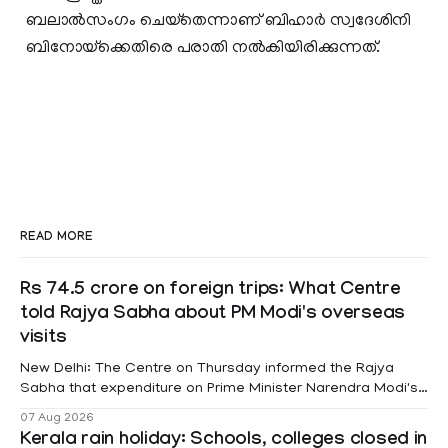
ബലാല്‍സംഗം ചെയ്‌തെന്നാണ് ബിഹാര്‍ സ്വദേശിനി
ബിനോയ്‌ക്കെതിരെ പരാതി നല്‍കിയിരിക്കുന്നത്.
READ MORE
Rs 74.5 crore on foreign trips: What Centre
told Rajya Sabha about PM Modi's overseas
visits
New Delhi: The Centre on Thursday informed the Rajya
Sabha that expenditure on Prime Minister Narendra Modi's
foreign visits has crossed ₹74.5 crore in 2026 so far. The
07 Aug 2026
information was provided by Minister of State for External
Kerala rain holiday: Schools, colleges closed in