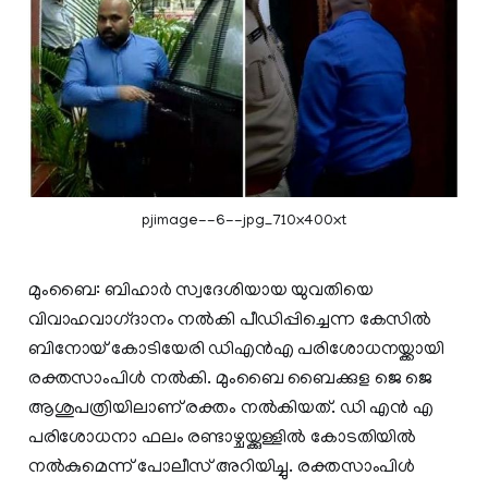
pjimage--6--jpg_710x400xt
മുംബൈ: ബിഹാർ സ്വദേശിയായ യുവതിയെ
വിവാഹവാഗ്‍ദാനം നൽകി പീഡിപ്പിച്ചെന്ന കേസിൽ
ബിനോയ് കോടിയേരി ഡിഎൻഎ പരിശോധനയ്ക്കായി
രക്തസാംപിൾ നൽകി. മുംബൈ ബൈക്കുള ജെ ജെ
ആശുപത്രിയിലാണ് രക്തം നല്‍കിയത്. ഡി എന്‍ എ
പരിശോധനാ ഫലം രണ്ടാഴ്ചയ്ക്കുള്ളില്‍ കോടതിയില്‍
നല്‍കുമെന്ന് പോലീസ് അറിയിച്ചു. രക്തസാംപിൾ