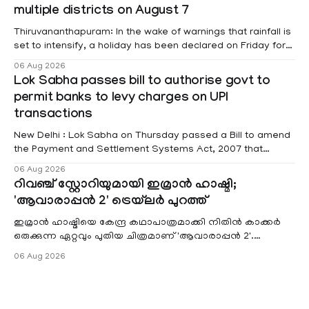
Affairs Pabitra Margherita in a written reply to questions
multiple districts on August 7
raised
Thiruvananthapuram: In the wake of warnings that rainfall is
set to intensify, a holiday has been declared on Friday for
educational institutions across Pathanamthitta, Alappuzha,
06 Aug 2026
Kottayam, Wayanad and Kasaragod districts. Meanwhile, a
Lok Sabha passes bill to authorise govt to
red alert remains in place on Thursday for Kottayam,
permit banks to levy charges on UPI
Pathanamtitta and Idukki districts. Following a red alert on
transactions
New Delhi : Lok Sabha on Thursday passed a Bill to amend
the Payment and Settlement Systems Act, 2007 that
authorises the government to permit banks and other
06 Aug 2026
service providers to levy charges on payments through
റിവഞ്ച് സ്റ്റോറിയുമായി ഇമ്രാൻ ഹാഷ്മി;
unified payments interface (UPI) and other notified
'ആവാരാപ്പൻ 2' ട്രെയ്‌ലർ പുറത്ത്
electronic payment modes. The amendment passed by the
ഇമ്രാൻ ഹാഷ്മിയെ കേന്ദ്ര കഥാപാത്രമാക്കി നിതിൻ കാക്കർ
ഒരുക്കുന്ന ഏറ്റവും പുതിയ ചിത്രമാണ് 'ആവാരാപ്പൻ 2'.
ഐഎംഡിബി പട്ടിക
06 Aug 2026