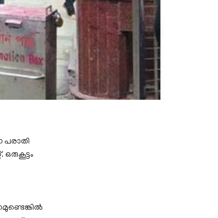
ഡന പരാതി
ഒരുകൂട്ടം
ണ്ടെങ്കില്‍