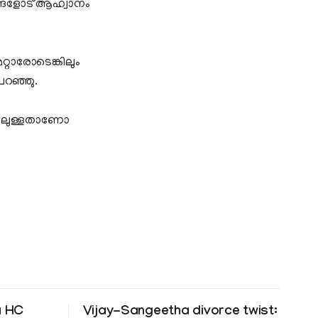
ങ്ങളോട് ആഹ്വാനം
റ്റാരോടെങ്കിലും
പറഞ്ഞു.
്തിലുള്ളതാണോ
a HC
Vijay-Sangeetha divorce twist: