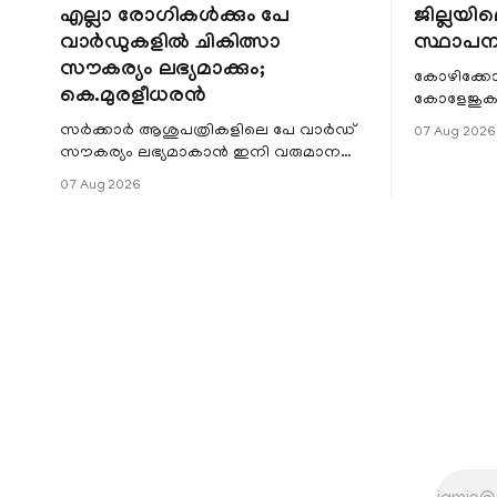
എല്ലാ രോഗികൾക്കും പേ
ജില്ലയില
വാർഡുകളിൽ ചികിത്സാ
സ്ഥാപന
സൗകര്യം ലഭ്യമാക്കും;
കോഴിക്കോ
കെ.മുരളീധരൻ
കോളേജുകൾ
സ്ഥാപനങ്
സർക്കാർ ആശുപത്രികളിലെ പേ വാർഡ്
07 Aug 2026
ജില്ലയില
സൗകര്യം ലഭ്യമാകാൻ ഇനി വരുമാന
മേഖലകളിലു
പരിധിയുടെ മാനദണ്ഡമാക്കില്ല.
07 Aug 2026
വരുമാനം പരിഗണിക്കാതെ എല്ലാ
രോഗികൾക്കും പേ വാർഡു