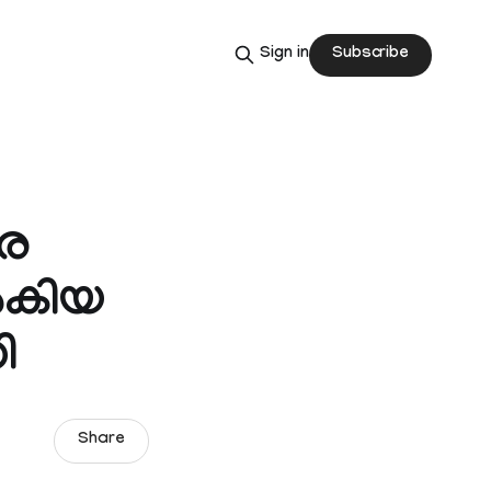
Subscribe
Sign in
രെ
ൽകിയ
ി
Share