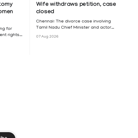
ctomy
Wife withdraws petition, case
women
closed
Chennai: The divorce case involving
Tamil Nadu Chief Minister and actor
ng for
Vijay and his wife Sangeetha
nt rights,
07 Aug 2026
Sowrnalingam has taken a new turn
irmed that
after Sangeetha Sowrnalingam has
loyed in
taken a new turn after Sangeetha
re eligible
reportedly withdrew the divorce petition
ng
she had filed seeking separation from
he Kerala
Vijay. Following the withdrawal of the
petition,
ike