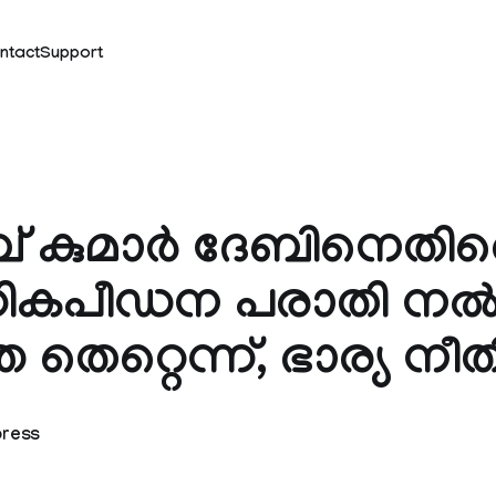
ntact
Support
ബ് കുമാര്‍ ദേബിനെതി
‍ഹികപീഡന പരാതി ന
 തെറ്റെന്ന്, ഭാര്യ നീത
press