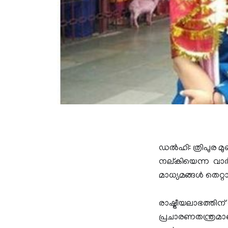
ഡൽഹി: ത്രിപുര മു
നല്കിയെന്ന വാര്‍ത
മാധ്യമങ്ങള്‍ തെറ്
രാഷ്ട്രീയലാഭത്തിന
പ്രചാരണതന്ത്രമാണ