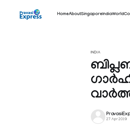
Home
About
Singapore
India
World
Co
INDIA
ബിപ്ല
ഗാര്
വാർത്ത
PravasiEx
27 Apr 2019