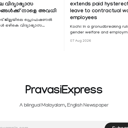
െ വിദ്യാഭ്യാസ
extends paid hystere
ങ്ങൾക്ക് നാളെ അവധി
leave to contractual 
employees
ട് ജില്ലയിലെ പ്രൊഫഷണൽ
 ഒഴികെ വിദ്യാഭ്യാസ
Kochi: In a gronudbreaking ruli
ങൾക്ക് നാളെ അവധി.
gender welfare and employme
െ മലയോര- തീരദേശ
the Kerala High Court has aff
07 Aug 2026
ം മറ്റും ശക്തമായ മഴയു
female contractual staff emp
government-funded projects a
for paid medical leave followi
hysterectomy surgery under t
Service Rules (KSR). The court noted
that since essential benefits l
maternity
PravasiExpress
A bilingual Malayalam, English Newspaper