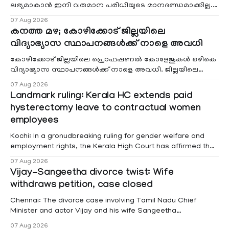
ലഭ്യമാകാൻ ഇനി വരുമാന പരിധിയുടെ മാനദണ്ഡമാക്കില്ല.
വരുമാനം പരിഗണിക്കാതെ എല്ലാ രോഗികൾക്കും പേ വാർഡു
07 Aug 2026
കനത്ത മഴ; കോഴിക്കോട് ജില്ലയിലെ
വിദ്യാഭ്യാസ സ്ഥാപനങ്ങൾക്ക് നാളെ അവധി
കോഴിക്കോട് ജില്ലയിലെ പ്രൊഫഷണൽ കോളേജുകൾ ഒഴികെ
വിദ്യാഭ്യാസ സ്ഥാപനങ്ങൾക്ക് നാളെ അവധി. ജില്ലയിലെ
മലയോര- തീരദേശ മേഖലകളിലും മറ്റും ശക്തമായ മഴയു
07 Aug 2026
Landmark ruling: Kerala HC extends paid
hysterectomy leave to contractual women
employees
Kochi: In a gronudbreaking ruling for gender welfare and
employment rights, the Kerala High Court has affirmed that
female contractual staff employed in government-funded
07 Aug 2026
projects are eligible for paid medical leave following
Vijay-Sangeetha divorce twist: Wife
hysterectomy surgery under the Kerala Service Rules
withdraws petition, case closed
(KSR). The court noted that since essential benefits like
maternity
Chennai: The divorce case involving Tamil Nadu Chief
Minister and actor Vijay and his wife Sangeetha
Sowrnalingam has taken a new turn after Sangeetha
07 Aug 2026