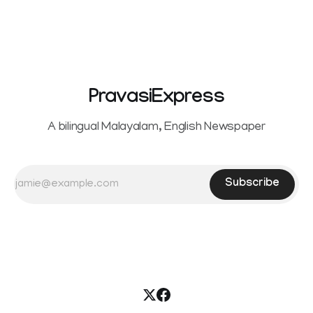
Sowrnalingam has taken a new turn after Sangeetha
reportedly withdrew the divorce petition she had filed
seeking separation from Vijay. Following the withdrawal of
the petition,
PravasiExpress
A bilingual Malayalam, English Newspaper
Subscribe