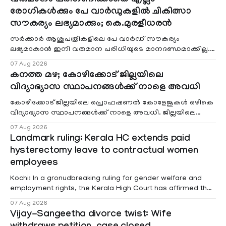
വരുമാനം പരിഗണിക്കാതെ എല്ലാ
രോഗികൾക്കും പേ വാർഡുകളിൽ ചികിത്സാ
സൗകര്യം ലഭ്യമാക്കും; കെ.മുരളീധരൻ
സർക്കാർ ആശുപത്രികളിലെ പേ വാർഡ് സൗകര്യം
ലഭ്യമാകാൻ ഇനി വരുമാന പരിധിയുടെ മാനദണ്ഡമാക്കില്ല.
വരുമാനം പരിഗണിക്കാതെ എല്ലാ രോഗികൾക്കും പേ വാർഡു
07 Aug 2026
കനത്ത മഴ; കോഴിക്കോട് ജില്ലയിലെ
വിദ്യാഭ്യാസ സ്ഥാപനങ്ങൾക്ക് നാളെ അവധി
കോഴിക്കോട് ജില്ലയിലെ പ്രൊഫഷണൽ കോളേജുകൾ ഒഴികെ
വിദ്യാഭ്യാസ സ്ഥാപനങ്ങൾക്ക് നാളെ അവധി. ജില്ലയിലെ
മലയോര- തീരദേശ മേഖലകളിലും മറ്റും ശക്തമായ മഴയു
07 Aug 2026
Landmark ruling: Kerala HC extends paid
hysterectomy leave to contractual women
employees
Kochi: In a gronudbreaking ruling for gender welfare and
employment rights, the Kerala High Court has affirmed that
female contractual staff employed in government-funded
07 Aug 2026
projects are eligible for paid medical leave following
Vijay-Sangeetha divorce twist: Wife
hysterectomy surgery under the Kerala Service Rules