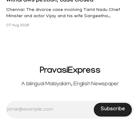
withdraws petition, case closed
(KSR). The court noted that since essential benefits like
maternity
Chennai: The divorce case involving Tamil Nadu Chief
Minister and actor Vijay and his wife Sangeetha
Sowrnalingam has taken a new turn after Sangeetha
07 Aug 2026
Sowrnalingam has taken a new turn after Sangeetha
reportedly withdrew the divorce petition she had filed
seeking separation from Vijay. Following the withdrawal of
the petition,
PravasiExpress
A bilingual Malayalam, English Newspaper
Subscribe