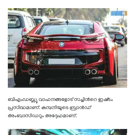
ബിഎംഡബ്ല്യു വാഹനങ്ങളോട് സച്ചിന്‍റെ ഇഷ്‍ടം
പ്രസിദ്ധമാണ്. കമ്പനിയുടെ ബ്രാന്‍ഡ്
അംബാസിഡറും അദ്ദേഹമാണ്.