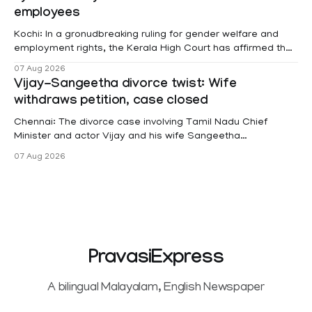
employees
Kochi: In a gronudbreaking ruling for gender welfare and
employment rights, the Kerala High Court has affirmed that
female contractual staff employed in government-funded
07 Aug 2026
projects are eligible for paid medical leave following
Vijay-Sangeetha divorce twist: Wife
hysterectomy surgery under the Kerala Service Rules
withdraws petition, case closed
(KSR). The court noted that since essential benefits like
maternity
Chennai: The divorce case involving Tamil Nadu Chief
Minister and actor Vijay and his wife Sangeetha
Sowrnalingam has taken a new turn after Sangeetha
07 Aug 2026
Sowrnalingam has taken a new turn after Sangeetha
reportedly withdrew the divorce petition she had filed
seeking separation from Vijay. Following the withdrawal of
the petition,
PravasiExpress
A bilingual Malayalam, English Newspaper