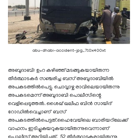
abu-dhabi-accident-jpg_710x400xt
അബുദാബി: ഉംറ കഴിഞ്ഞ് മടങ്ങുകയായിരുന്ന
തീര്‍ത്ഥാടകര്‍ സഞ്ചരിച്ച ബസ് അബുദാബിയില്‍
അപകടത്തില്‍പെട്ടു. ചൊവ്വാഴ്ച രാവിലെയായിരുന്നു
അപകടമെന്ന് അബുദാബി പൊലീസിന്റെ
വെളിപ്പെടുത്തൽ. ശൈഖ് ഖലീഫ ബിന്‍ സായിദ്
റോഡില്‍വെച്ചാണ് ബസ്
അപകടത്തിൽപെട്ടത്.ഹൈവേയിലെ ബാരിയറിലേക്ക്
വാഹനം ഇടിച്ചുകയറുകയായിരുന്നുവെന്നാണ്
പൊലീസ് അറിയിച്ചത്. 52 തീര്‍ത്ഥാടകരായിരുന്നു