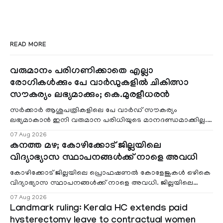
READ MORE
വരുമാനം പരിഗണിക്കാതെ എല്ലാ
രോഗികൾക്കും പേ വാർഡുകളിൽ ചികിത്സാ
സൗകര്യം ലഭ്യമാക്കും; കെ.മുരളീധരൻ
സർക്കാർ ആശുപത്രികളിലെ പേ വാർഡ് സൗകര്യം
ലഭ്യമാകാൻ ഇനി വരുമാന പരിധിയുടെ മാനദണ്ഡമാക്കില്ല.
വരുമാനം പരിഗണിക്കാതെ എല്ലാ രോഗികൾക്കും പേ വാർഡു
07 Aug 2026
കനത്ത മഴ; കോഴിക്കോട് ജില്ലയിലെ
വിദ്യാഭ്യാസ സ്ഥാപനങ്ങൾക്ക് നാളെ അവധി
കോഴിക്കോട് ജില്ലയിലെ പ്രൊഫഷണൽ കോളേജുകൾ ഒഴികെ
വിദ്യാഭ്യാസ സ്ഥാപനങ്ങൾക്ക് നാളെ അവധി. ജില്ലയിലെ
മലയോര- തീരദേശ മേഖലകളിലും മറ്റും ശക്തമായ മഴയു
07 Aug 2026
Landmark ruling: Kerala HC extends paid
hysterectomy leave to contractual women