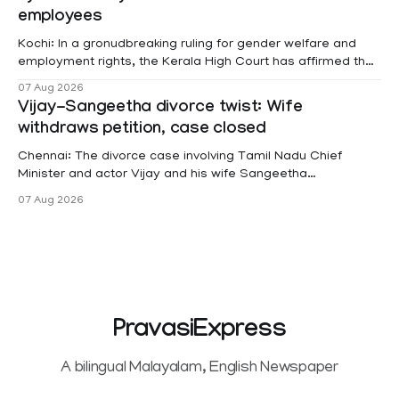
employees
Kochi: In a gronudbreaking ruling for gender welfare and
employment rights, the Kerala High Court has affirmed that
female contractual staff employed in government-funded
07 Aug 2026
projects are eligible for paid medical leave following
Vijay-Sangeetha divorce twist: Wife
hysterectomy surgery under the Kerala Service Rules
withdraws petition, case closed
(KSR). The court noted that since essential benefits like
maternity
Chennai: The divorce case involving Tamil Nadu Chief
Minister and actor Vijay and his wife Sangeetha
Sowrnalingam has taken a new turn after Sangeetha
07 Aug 2026
Sowrnalingam has taken a new turn after Sangeetha
reportedly withdrew the divorce petition she had filed
seeking separation from Vijay. Following the withdrawal of
the petition,
PravasiExpress
A bilingual Malayalam, English Newspaper