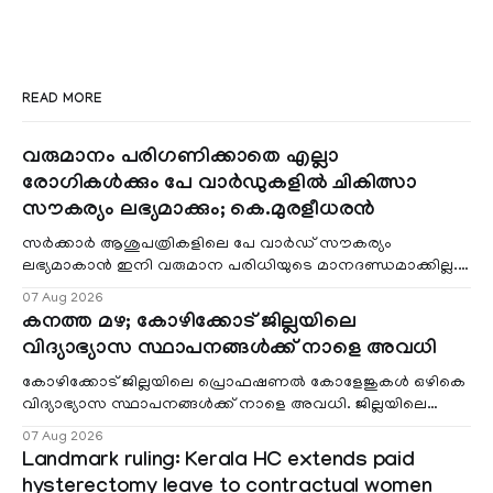
READ MORE
വരുമാനം പരിഗണിക്കാതെ എല്ലാ
രോഗികൾക്കും പേ വാർഡുകളിൽ ചികിത്സാ
സൗകര്യം ലഭ്യമാക്കും; കെ.മുരളീധരൻ
സർക്കാർ ആശുപത്രികളിലെ പേ വാർഡ് സൗകര്യം
ലഭ്യമാകാൻ ഇനി വരുമാന പരിധിയുടെ മാനദണ്ഡമാക്കില്ല.
വരുമാനം പരിഗണിക്കാതെ എല്ലാ രോഗികൾക്കും പേ വാർഡു
07 Aug 2026
കനത്ത മഴ; കോഴിക്കോട് ജില്ലയിലെ
വിദ്യാഭ്യാസ സ്ഥാപനങ്ങൾക്ക് നാളെ അവധി
കോഴിക്കോട് ജില്ലയിലെ പ്രൊഫഷണൽ കോളേജുകൾ ഒഴികെ
വിദ്യാഭ്യാസ സ്ഥാപനങ്ങൾക്ക് നാളെ അവധി. ജില്ലയിലെ
മലയോര- തീരദേശ മേഖലകളിലും മറ്റും ശക്തമായ മഴയു
07 Aug 2026
Landmark ruling: Kerala HC extends paid
hysterectomy leave to contractual women