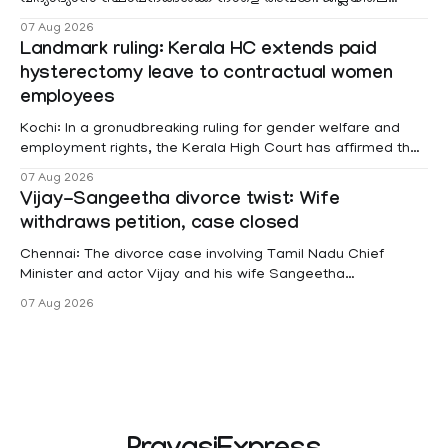
മലയോര- തീരദേശ മേഖലകളിലും മറ്റും ശക്തമായ മഴയു
07 Aug 2026
Landmark ruling: Kerala HC extends paid
hysterectomy leave to contractual women
employees
Kochi: In a gronudbreaking ruling for gender welfare and
employment rights, the Kerala High Court has affirmed that
female contractual staff employed in government-funded
07 Aug 2026
projects are eligible for paid medical leave following
Vijay-Sangeetha divorce twist: Wife
hysterectomy surgery under the Kerala Service Rules
withdraws petition, case closed
(KSR). The court noted that since essential benefits like
maternity
Chennai: The divorce case involving Tamil Nadu Chief
Minister and actor Vijay and his wife Sangeetha
Sowrnalingam has taken a new turn after Sangeetha
07 Aug 2026
Sowrnalingam has taken a new turn after Sangeetha
reportedly withdrew the divorce petition she had filed
seeking separation from Vijay. Following the withdrawal of
the petition,