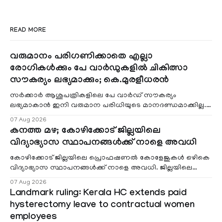
READ MORE
വരുമാനം പരിഗണിക്കാതെ എല്ലാ
രോഗികൾക്കും പേ വാർഡുകളിൽ ചികിത്സാ
സൗകര്യം ലഭ്യമാക്കും; കെ.മുരളീധരൻ
സർക്കാർ ആശുപത്രികളിലെ പേ വാർഡ് സൗകര്യം
ലഭ്യമാകാൻ ഇനി വരുമാന പരിധിയുടെ മാനദണ്ഡമാക്കില്ല.
വരുമാനം പരിഗണിക്കാതെ എല്ലാ രോഗികൾക്കും പേ വാർഡു
07 Aug 2026
കനത്ത മഴ; കോഴിക്കോട് ജില്ലയിലെ
വിദ്യാഭ്യാസ സ്ഥാപനങ്ങൾക്ക് നാളെ അവധി
കോഴിക്കോട് ജില്ലയിലെ പ്രൊഫഷണൽ കോളേജുകൾ ഒഴികെ
വിദ്യാഭ്യാസ സ്ഥാപനങ്ങൾക്ക് നാളെ അവധി. ജില്ലയിലെ
മലയോര- തീരദേശ മേഖലകളിലും മറ്റും ശക്തമായ മഴയു
07 Aug 2026
Landmark ruling: Kerala HC extends paid
hysterectomy leave to contractual women
employees