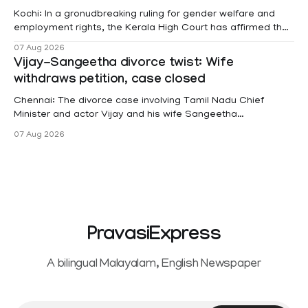
Kochi: In a gronudbreaking ruling for gender welfare and
employment rights, the Kerala High Court has affirmed that
female contractual staff employed in government-funded
07 Aug 2026
projects are eligible for paid medical leave following
Vijay-Sangeetha divorce twist: Wife
hysterectomy surgery under the Kerala Service Rules
withdraws petition, case closed
(KSR). The court noted that since essential benefits like
maternity
Chennai: The divorce case involving Tamil Nadu Chief
Minister and actor Vijay and his wife Sangeetha
Sowrnalingam has taken a new turn after Sangeetha
07 Aug 2026
Sowrnalingam has taken a new turn after Sangeetha
reportedly withdrew the divorce petition she had filed
seeking separation from Vijay. Following the withdrawal of
the petition,
PravasiExpress
A bilingual Malayalam, English Newspaper