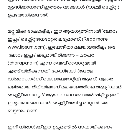
ശ്രദ്ധിക്കാനാണ്‌ ഇത്തരം വാക്കുകള്‍ (ഡമ്മി ടെക്സ്റ്റ് )
ഉപയോഗിക്കുന്നത്.
മറ്റു മിക്ക ഭാഷകളിലും ഈ ആവശ്യത്തിനായി 'ലോറം
ഇപ്സം' ടെക്സ്റ്റ് ജനറേറ്റർ ലഭ്യമാണ്. (Read more
www.lipsum.com). ഇപ്പോഴിതാ മലയാളത്തിലും ഒരു
'ലോറം ഇപ്സം' ലഭ്യമായിരിക്കുന്നു -
ചറപറ
(charapara.in) എന്ന വെബ്‌ സൈറ്റുമായി
എത്തിയിരിക്കുന്നത് 'കേഡികോ' (കേരള
ഡിസൈനര്‍സ് കൊളാബറേറ്റിവ്) ആണ്. വളരെ
ലളിതമായ രീതിയിലാണ് മലയാളത്തിലെ ആദ്യ 'ഡമ്മി
ടെക്സ്റ്റ് ജനറേറ്റർ' ആയ ചറപറ അവതരിപ്പിച്ചിട്ടുള്ളത്.
ഇഷ്ടം പോലെ ഡമ്മി ടെക്സ്റ്റ് അടിച്ചു മാറ്റാന്‍ ഒരു
ബട്ടണും ഉണ്ട്.
ഇനി നിങ്ങള്‍ക്ക് ഈ ഉദ്യമത്തില്‍ സഹായിക്കണം