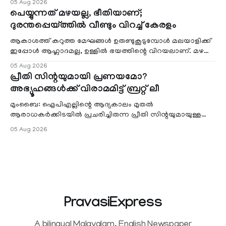
05 Aug 2026
പെയ്യുന്നത് മഴയല്ല, ഭീതിയാണ്;
ദുരന്തപ്പെയ്ത്തിൽ വീണ്ടും വിറച്ച് കേരളം
ആകാശത്ത് കറുത്ത മേഘങ്ങൾ ഉരുണ്ടുകൂടുമ്പോൾ മലയാളിക്ക്
ഇപ്പോൾ ആഹ്ലാദമല്ല, ഉള്ളിൽ ഭയത്തിന്റെ വിറയലാണ്. മഴ
ഒരുകാലത്ത് സമൃദ്ധിയുടെയും പ്
05 Aug 2026
പ്രീതി സിന്റയുമായി പ്രണയമോ?
അഭ്യൂഹങ്ങൾക്ക് വിരാമമിട്ട് ബ്രറ്റ് ലീ
മുംബൈ: ഐപിഎല്ലിന്റെ ആദ്യകാലം മുതൽ
ആരാധകർക്കിടയിൽ പ്രചരിച്ചിരുന്ന പ്രീതി സിന്റയുമായുള്ള
പ്രണയ അഭ്യൂഹങ്ങൾ തള്ളി മുൻ ഓസ്ട്രേലിയൻ പേ
05 Aug 2026
PravasiExpress
A bilingual Malayalam, English Newspaper