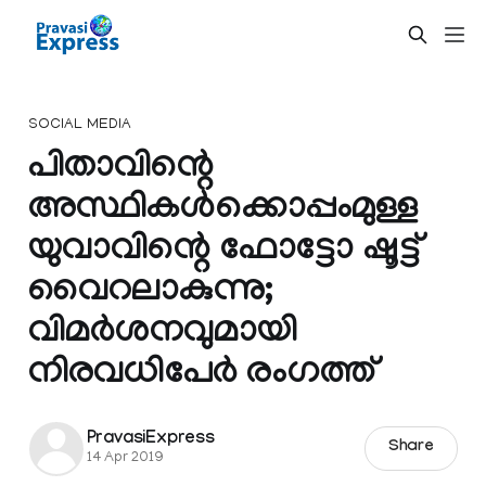
SOCIAL MEDIA
പിതാവിന്റെ
അസ്ഥികൾക്കൊപ്പംമുള്ള
യുവാവിന്റെ ഫോട്ടോ ഷൂട്ട്
വൈറലാകുന്നു;
വിമർശനവുമായി
നിരവധിപേർ രംഗത്ത്
PravasiExpress
Share
14 Apr 2019