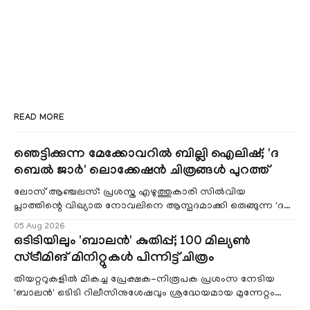
READ MORE
ഞെട്ടിക്കുന്ന മേക്കോവറിൽ ബില്ലി ഐലിഷ്; 'ദ
ബെൽ ജാർ' ലൊക്കേഷൻ ചിത്രങ്ങൾ പുറത്ത്
ലോസ് ആഞ്ചലസ്: പ്രശസ്ത എഴുത്തുകാരി സിൽവിയ
പ്ലാത്തിന്റെ വിഖ്യാത നോവലിനെ ആസ്പദമാക്കി ഒരുങ്ങുന്ന 'ദ
ബെൽ ജാർ' എന്ന ചിത്രത്തി
05 Aug 2026
ഒടിടിയിലും 'ബാലൻ' കുതിപ്പ്; 100 മില്യൺ
സ്ട്രീമിങ് മിനിറ്റുകൾ പിന്നിട്ട് ചിത്രം
തിയറ്ററുകളിൽ മികച്ച പ്രേക്ഷക-നിരൂപക പ്രശംസ നേടിയ
'ബാലൻ' ഒടിടി റിലീസിനുശേഷവും ശ്രദ്ധേയമായ മുന്നേറ്റം
തുടരുന്നു. സീ5-ൽ