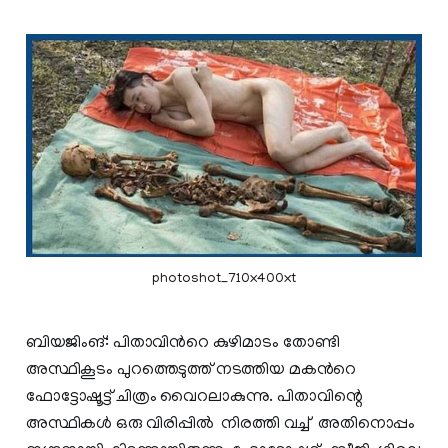
photoshot_710x400xt
ബിയജിംങ്: പിതാവിന്‍റെ കുഴിമാടം തോണ്ടി
അസ്ഥികൂടം പുറത്തെടുത്ത് നടത്തിയ മകന്‍റെ
ഫോട്ടോഷൂട്ട് ചിത്രം വൈറലാകുന്നു. പിതാവിന്റെ
അസ്ഥികൾ ഒരു വിരിപ്പിൽ നിരത്തി വച്ച് അതിനൊപ്പം