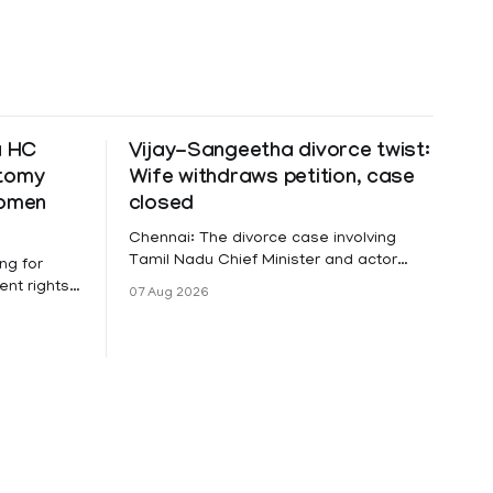
a HC
Vijay-Sangeetha divorce twist:
ctomy
Wife withdraws petition, case
women
closed
Chennai: The divorce case involving
Tamil Nadu Chief Minister and actor
ng for
Vijay and his wife Sangeetha
nt rights,
07 Aug 2026
Sowrnalingam has taken a new turn
irmed that
after Sangeetha Sowrnalingam has
loyed in
taken a new turn after Sangeetha
re eligible
reportedly withdrew the divorce petition
ng
she had filed seeking separation from
he Kerala
Vijay. Following the withdrawal of the
petition,
ike