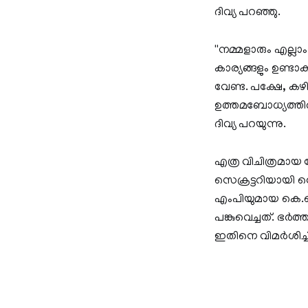
ദിവ്യ പറഞ്ഞു.
''നമ്മളാരും എല്ലാം
കാര്യങ്ങളും ഉണ്ട
വേണ്ട. പക്ഷേ, 
ഉത്തമബോധ്യത്തിൽ
ദിവ്യ പറയുന്നു.
എത്ര വിചിത്രമായ ല
സെക്രട്ടറിയായി തെര
എംപിയുമായ കെ.കെ
പങ്കുവെച്ചത്. 
ഇതിനെ വിമർശിച്ചിര