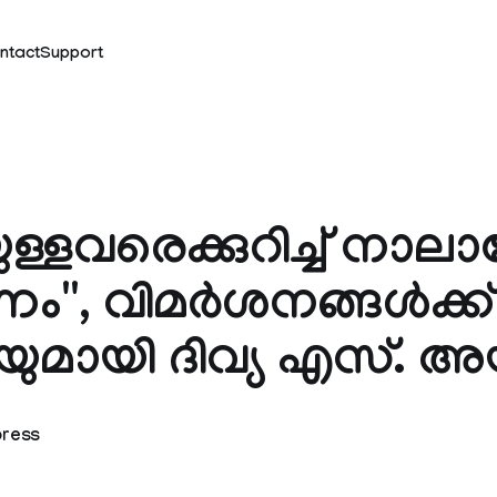
ntact
Support
യുള്ളവരെക്കുറിച്ച് നാല
'', വിമർശനങ്ങൾക്ക്
യുമായി ദിവ്യ എസ്. അയ
press