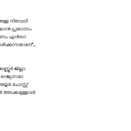
ാനുള്ള നിരവധി
 പറയാൻ പ്രയാസം
രണം എന്‍റെ
ക്കുന്നതാണ്'',
്ണൂർ ജില്ലാ
ുൻ രാജ്യസഭാ
യർ പോസ്റ്റ്
 അടക്കമുള്ളവർ