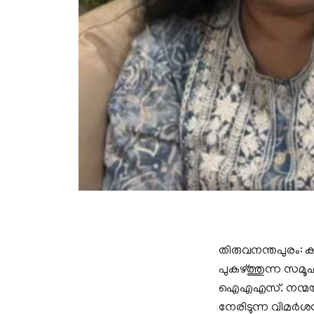
തിരുവനന്തപുരം: 
പുകഴ്ത്തുന്ന സമൂ
ഐഎഎസ്. നന്മയുള
നേരിടുന്ന വിമർശ