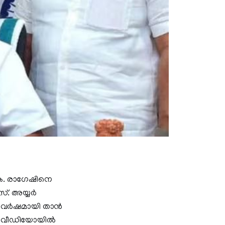
കെ. രാഗേഷിനെ
സ്. അയ്യർ
നര വർഷമായി താൻ
ച്ച വീഡിയോയിൽ