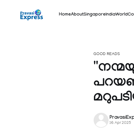
Home
About
Singapore
India
World
Co
GOOD READS
''നന്മ
പറയണം
മറുപടി
PravasiEx
16 Apr 2025