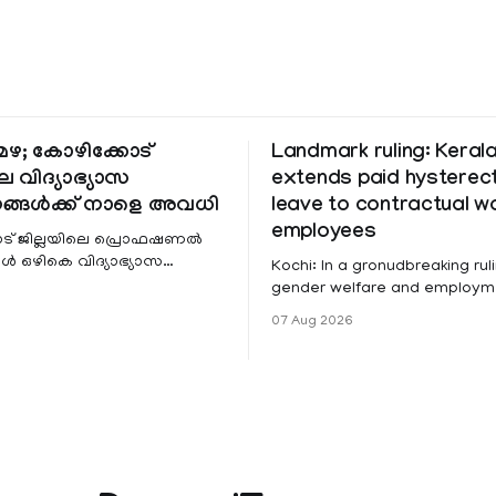
ഴ; കോഴിക്കോട്
Landmark ruling: Keral
െ വിദ്യാഭ്യാസ
extends paid hystere
ങ്ങൾക്ക് നാളെ അവധി
leave to contractual 
employees
ട് ജില്ലയിലെ പ്രൊഫഷണൽ
 ഒഴികെ വിദ്യാഭ്യാസ
Kochi: In a gronudbreaking ruli
ങൾക്ക് നാളെ അവധി.
gender welfare and employme
െ മലയോര- തീരദേശ
the Kerala High Court has aff
07 Aug 2026
ം മറ്റും ശക്തമായ മഴയു
female contractual staff emp
government-funded projects a
for paid medical leave followi
hysterectomy surgery under t
Service Rules (KSR). The court noted
that since essential benefits l
maternity