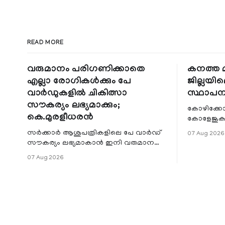
READ MORE
വരുമാനം പരിഗണിക്കാതെ
കനത്ത മ
എല്ലാ രോഗികൾക്കും പേ
ജില്ലയില
വാർഡുകളിൽ ചികിത്സാ
സ്ഥാപന
സൗകര്യം ലഭ്യമാക്കും;
കോഴിക്കോ
കെ.മുരളീധരൻ
കോളേജുകൾ
സ്ഥാപനങ്
സർക്കാർ ആശുപത്രികളിലെ പേ വാർഡ്
07 Aug 2026
ജില്ലയില
സൗകര്യം ലഭ്യമാകാൻ ഇനി വരുമാന
മേഖലകളിലു
പരിധിയുടെ മാനദണ്ഡമാക്കില്ല.
07 Aug 2026
വരുമാനം പരിഗണിക്കാതെ എല്ലാ
രോഗികൾക്കും പേ വാർഡു