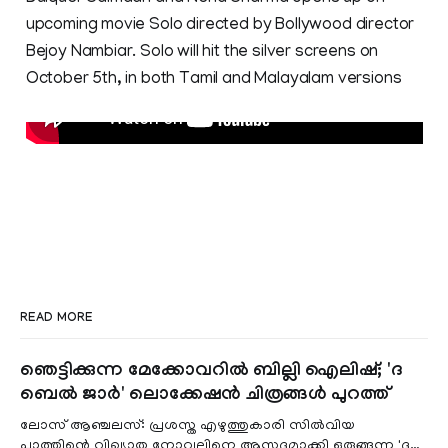
upcoming movie Solo directed by Bollywood director
Bejoy Nambiar. Solo will hit the silver screens on
October 5th, in both Tamil and Malayalam versions
READ MORE
ഞെട്ടിക്കുന്ന മേക്കോവറിൽ ബില്ലി ഐലിഷ്; 'ദ
ബെൽ ജാർ' ലൊക്കേഷൻ ചിത്രങ്ങൾ പുറത്ത്
ലോസ് ആഞ്ചലസ്: പ്രശസ്ത എഴുത്തുകാരി സിൽവിയ
പ്ലാത്തിന്റെ വിഖ്യാത നോവലിനെ ആസ്പദമാക്കി ഒരുങ്ങുന്ന 'ദ