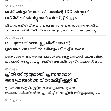
ബെൽ ജാർ' എന്ന ചിത്രത്തി
05 Aug 2026
ഒടിടിയിലും 'ബാലൻ' കുതിപ്പ്; 100 മില്യൺ
സ്ട്രീമിങ് മിനിറ്റുകൾ പിന്നിട്ട് ചിത്രം
തിയറ്ററുകളിൽ മികച്ച പ്രേക്ഷക-നിരൂപക പ്രശംസ നേടിയ
'ബാലൻ' ഒടിടി റിലീസിനുശേഷവും ശ്രദ്ധേയമായ മുന്നേറ്റം
തുടരുന്നു. സീ5-ൽ
05 Aug 2026
പെയ്യുന്നത് മഴയല്ല, ഭീതിയാണ്;
ദുരന്തപ്പെയ്ത്തിൽ വീണ്ടും വിറച്ച് കേരളം
ആകാശത്ത് കറുത്ത മേഘങ്ങൾ ഉരുണ്ടുകൂടുമ്പോൾ മലയാളിക്ക്
ഇപ്പോൾ ആഹ്ലാദമല്ല, ഉള്ളിൽ ഭയത്തിന്റെ വിറയലാണ്. മഴ
ഒരുകാലത്ത് സമൃദ്ധിയുടെയും പ്
05 Aug 2026
പ്രീതി സിന്റയുമായി പ്രണയമോ?
അഭ്യൂഹങ്ങൾക്ക് വിരാമമിട്ട് ബ്രറ്റ് ലീ
മുംബൈ: ഐപിഎല്ലിന്റെ ആദ്യകാലം മുതൽ
ആരാധകർക്കിടയിൽ പ്രചരിച്ചിരുന്ന പ്രീതി സിന്റയുമായുള്ള
പ്രണയ അഭ്യൂഹങ്ങൾ തള്ളി മുൻ ഓസ്ട്രേലിയൻ പേ
05 Aug 2026