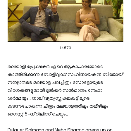
14579
മലയാളി പ്രേക്ഷകര്‍ ഏറെ ആകാംക്ഷയോടെ
കാത്തിരിക്കുന്ന ബോളിവുഡ് സംവിധായകന്‍ ബിജോയ്
നമ്പ്യാരുടെ മലയാള ചലച്ചിത്രം സോളോയുടെ
വിശേഷങ്ങളുമായി ദുല്‍ഖര്‍ സല്‍മാനും നേഹാ
ശര്‍മ്മയും.. നാല് വ്യത്യസ്ത കഥകളിലൂടെ
കടന്നുപോകുന്ന ചിത്രം മലയാളത്തിലും തമിഴിലും
ഓഗസ്റ്റ്‌ 5-ന് റിലീസ് ചെയ്യും..
Dulquer Salmaan and Neha Sharma opens up on