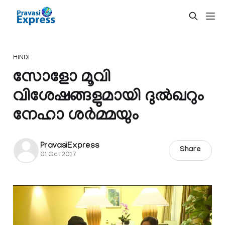
HINDI
സോളോ മൂവി
വിശേഷങ്ങളുമായി ദുല്‍ഖറും
നേഹാ ശര്‍മ്മയും
PravasiExpress
Share
01 Oct 2017