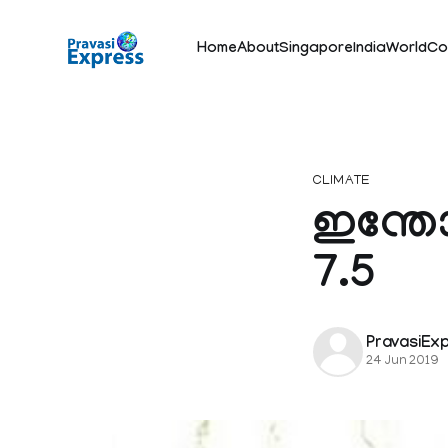
Home
About
Singapore
India
World
Co
CLIMATE
ഇന്തോ
7.5
PravasiEx
24 Jun 2019