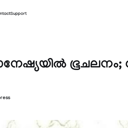
ntact
Support
നേഷ്യയില്‍ ഭൂചലനം; 
press