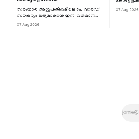
കെ.മുരളീധരൻ
കോളേജുകൾ
സ്ഥാപനങ്
സർക്കാർ ആശുപത്രികളിലെ പേ വാർഡ്
07 Aug 2026
ജില്ലയില
സൗകര്യം ലഭ്യമാകാൻ ഇനി വരുമാന
മേഖലകളിലു
പരിധിയുടെ മാനദണ്ഡമാക്കില്ല.
07 Aug 2026
വരുമാനം പരിഗണിക്കാതെ എല്ലാ
രോഗികൾക്കും പേ വാർഡു