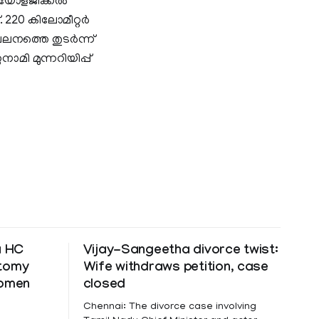
ിയോളജിക്കല്‍
220 കിലോമീറ്റര്‍
ചലനത്തെ തുടര്‍ന്ന്
നാമി മുന്നറിയിപ്പ്
a HC
Vijay-Sangeetha divorce twist:
ctomy
Wife withdraws petition, case
women
closed
Chennai: The divorce case involving