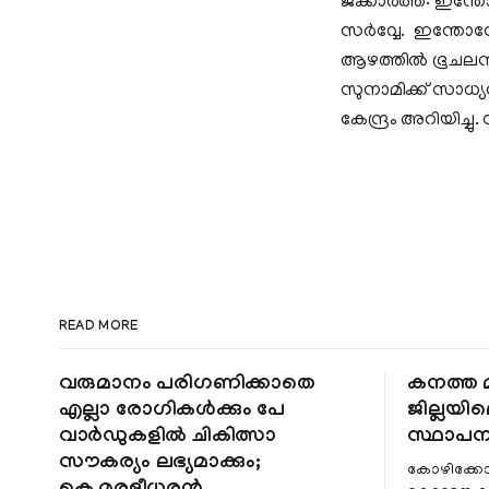
ജക്കാര്‍ത്ത: ഇന്
സര്‍വ്വേ. ഇന്തോന
ആഴത്തില്‍ ഭൂചലനം ഉ
സുനാമിക്ക് സാധ്യതയ
കേന്ദ്രം അറിയിച
READ MORE
വരുമാനം പരിഗണിക്കാതെ
കനത്ത മ
എല്ലാ രോഗികൾക്കും പേ
ജില്ലയില
വാർഡുകളിൽ ചികിത്സാ
സ്ഥാപന
സൗകര്യം ലഭ്യമാക്കും;
കോഴിക്കോ