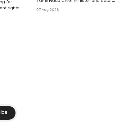
Tamil Nadu Chief Minister and actor
ng for
Vijay and his wife Sangeetha
nt rights,
07 Aug 2026
Sowrnalingam has taken a new turn
irmed that
after Sangeetha Sowrnalingam has
loyed in
taken a new turn after Sangeetha
re eligible
reportedly withdrew the divorce petition
ng
she had filed seeking separation from
he Kerala
Vijay. Following the withdrawal of the
petition,
ike
ibe