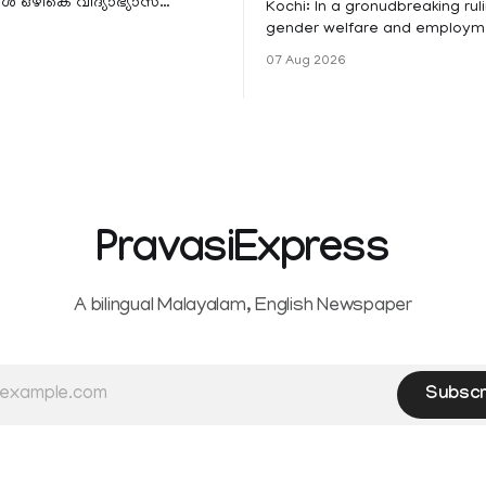
 ഒഴികെ വിദ്യാഭ്യാസ
Kochi: In a gronudbreaking ruli
ങൾക്ക് നാളെ അവധി.
gender welfare and employme
െ മലയോര- തീരദേശ
the Kerala High Court has aff
07 Aug 2026
ം മറ്റും ശക്തമായ മഴയു
female contractual staff emp
government-funded projects a
for paid medical leave followi
hysterectomy surgery under t
Service Rules (KSR). The court noted
that since essential benefits l
maternity
PravasiExpress
A bilingual Malayalam, English Newspaper
Subscr