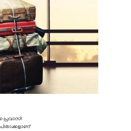
്ക പ്രവാസി
ാതാപിതാക്കളാണ്