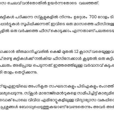
ാഭ്യാസ ചെലവ് വൻതോതിൽ ഉയർന്നതോടെ വലഞ്ഞത്.
ുട്ടികൾ പഠിക്കുന്ന സ്കൂളുകളിൽ നിന്നും ഉദ്ദേശം 700 റോള
്പോർട്ടുകൾ സൂചിപ്പിക്കുന്നത്. ഇവിടെ ഒരു മാസത്തെ ഫീസിനു
സ്കൂളിൽ ഒരു വർഷത്തെ ഫീസ് കൊടുക്കാം എന്നതാണ് പലരുടെയ
ലാക്കാൻ തീരുമാനിച്ചവരിൽ കെജി മുതൽ 12 ക്ലാസ് വരെയുള്ളവരു
് രണ്ടു കുട്ടികൾക്ക് നൽകിയ ഫീസിനേക്കാൾ കൂടുതൽ ഒരു കുട്ടി
പലരും അഭിപ്രായ പെടുന്നത്. ഇത്തരത്തിലുള്ള വർദ്ധനവ് കുടും
താളം തെറ്റിക്കുന്നു.
തിന് യുഎഇയിലെ അംഗീകൃത സംഘടനകളും പിടിഎകളും രംഗത്
പ്പെടുന്നു. സ്കൂൾ മാനേജ്മെൻറുകളെ സമീപിച്ചിട്ട് കാര്യമില്
ക് പോലെ വിവിധ എമിറേറ്റുകളിലുള്ള വിദ്യാഭ്യാസ വകുപ്പിന
ശ്നങ്ങൾ ബോധ്യപ്പെടുത്തുകയാണ് വേണ്ടതെന്നും അവർ അഭിപ