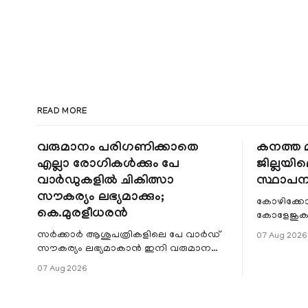
READ MORE
വരുമാനം പരിഗണിക്കാതെ
കനത്ത മ
എല്ലാ രോഗികൾക്കും പേ
ജില്ലയില
വാർഡുകളിൽ ചികിത്സാ
സ്ഥാപന
സൗകര്യം ലഭ്യമാക്കും;
കോഴിക്കോ
കെ.മുരളീധരൻ
കോളേജുകൾ
സ്ഥാപനങ്
സർക്കാർ ആശുപത്രികളിലെ പേ വാർഡ്
07 Aug 2026
ജില്ലയില
സൗകര്യം ലഭ്യമാകാൻ ഇനി വരുമാന
മേഖലകളിലു
പരിധിയുടെ മാനദണ്ഡമാക്കില്ല.
07 Aug 2026
വരുമാനം പരിഗണിക്കാതെ എല്ലാ
രോഗികൾക്കും പേ വാർഡു