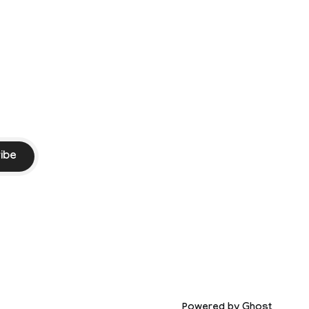
Vijay. Following the withdrawal of the
petition,
ike
ibe
Powered by
Ghost