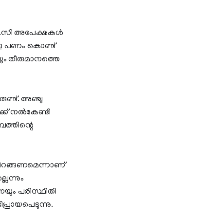
ം ടി.സി അപേക്ഷകൾ
ള്ള പണം കൊണ്ട്
ും തീരുമാനത്തെ
ണ്ട്. അഞ്ചു
ക്ക് നൽകേണ്ടി
ബത്തിന്റെ
തിറങ്ങണമെന്നാണ്
ലെന്നും
െയും പരിസ്ഥിതി
്രായപെടുന്നു.