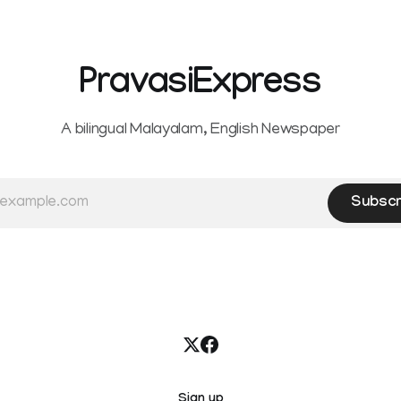
Service Rules (KSR). The court noted
that since essential benefits l
maternity
PravasiExpress
A bilingual Malayalam, English Newspaper
Subscr
Sign up