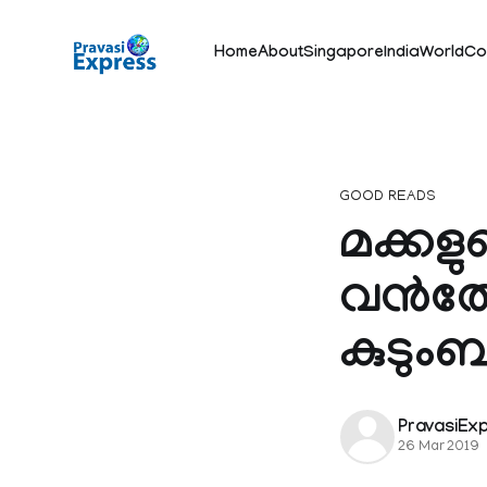
Home
About
Singapore
India
World
Co
GOOD READS
മക്കളു
വൻതോത
കുടുംബ
PravasiEx
26 Mar 2019