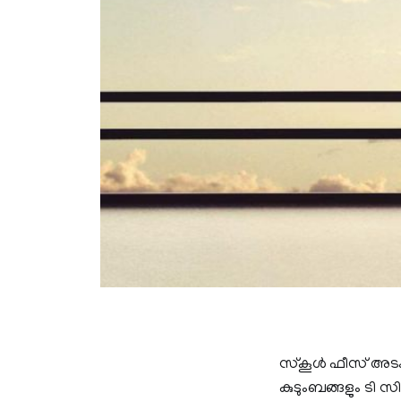
സ്കൂൾ ഫീസ് അടക്ക
കുടുംബങ്ങളും ടി സ