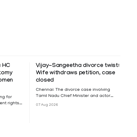
a HC
Vijay-Sangeetha divorce twist:
ctomy
Wife withdraws petition, case
women
closed
Chennai: The divorce case involving
Tamil Nadu Chief Minister and actor
ng for
Vijay and his wife Sangeetha
nt rights,
07 Aug 2026
Sowrnalingam has taken a new turn
irmed that
after Sangeetha Sowrnalingam has
loyed in
taken a new turn after Sangeetha
re eligible
reportedly withdrew the divorce petition
ng
she had filed seeking separation from
he Kerala