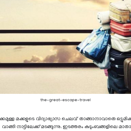
the-great-escape-travel
മുള്ള മക്കളുടെ വിദ്യാഭ്യാസ ചെലവ് താങ്ങാനാവാതെ ഒട്ടുമിക
ി വാങ്ങി നാട്ടിലേക്ക് മടങ്ങുന്നു. ഇടത്തരം കുടുംബങ്ങളിലെ മ