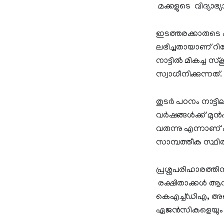
മക്കളുടെ വിദ്യ
ഇടത്തരക്കാരുടെ ക
ലഭിച്ചതായാണ് റിപ
നാട്ടിൽ മികച്ച 
സ്വാധീനിക്കുന്നത്.
തുടർ പഠനം നാട്ടി
വർഷങ്ങൾക്ക് മുൻപ
വരുന്നു എന്നാണ് 
സാമ്പത്തീക സ്ഥിതി 
പ്രശ്നപരിഹാരത്
രക്ഷിതാക്കൾ ആവശ്യ
കെഎച്ച്ഡിഎ, അഡെ
ഏജൻസികളെയും പ്ര