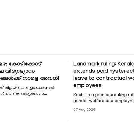
ഴ; കോഴിക്കോട്
Landmark ruling: Keral
െ വിദ്യാഭ്യാസ
extends paid hystere
ങ്ങൾക്ക് നാളെ അവധി
leave to contractual 
employees
ട് ജില്ലയിലെ പ്രൊഫഷണൽ
 ഒഴികെ വിദ്യാഭ്യാസ
Kochi: In a gronudbreaking ruli
ങൾക്ക് നാളെ അവധി.
gender welfare and employme
െ മലയോര- തീരദേശ
the Kerala High Court has aff
07 Aug 2026
ം മറ്റും ശക്തമായ മഴയു
female contractual staff emp
government-funded projects a
for paid medical leave followi
hysterectomy surgery under t