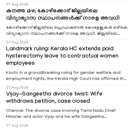
വരുമാനം പരിഗണിക്കാതെ എല്ലാ രോഗികൾക്കും പേ വാർഡു
07 Aug 2026
കനത്ത മഴ; കോഴിക്കോട് ജില്ലയിലെ
വിദ്യാഭ്യാസ സ്ഥാപനങ്ങൾക്ക് നാളെ അവധി
കോഴിക്കോട് ജില്ലയിലെ പ്രൊഫഷണൽ കോളേജുകൾ ഒഴികെ
വിദ്യാഭ്യാസ സ്ഥാപനങ്ങൾക്ക് നാളെ അവധി. ജില്ലയിലെ
മലയോര- തീരദേശ മേഖലകളിലും മറ്റും ശക്തമായ മഴയു
07 Aug 2026
Landmark ruling: Kerala HC extends paid
hysterectomy leave to contractual women
employees
Kochi: In a gronudbreaking ruling for gender welfare and
employment rights, the Kerala High Court has affirmed that
female contractual staff employed in government-funded
07 Aug 2026
projects are eligible for paid medical leave following
Vijay-Sangeetha divorce twist: Wife
hysterectomy surgery under the Kerala Service Rules
withdraws petition, case closed
(KSR). The court noted that since essential benefits like
maternity
Chennai: The divorce case involving Tamil Nadu Chief
Minister and actor Vijay and his wife Sangeetha
Sowrnalingam has taken a new turn after Sangeetha
07 Aug 2026
Sowrnalingam has taken a new turn after Sangeetha