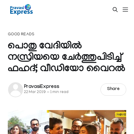
GOOD READS
പൊതു വേദിയിൽ
നസ്രിയയെ ചേർത്തുപിടിച്ച്
ഫഹദ്; വീഡിയോ വൈറൽ
PravasiExpress
Share
22 Mar 2019
—
1 min read