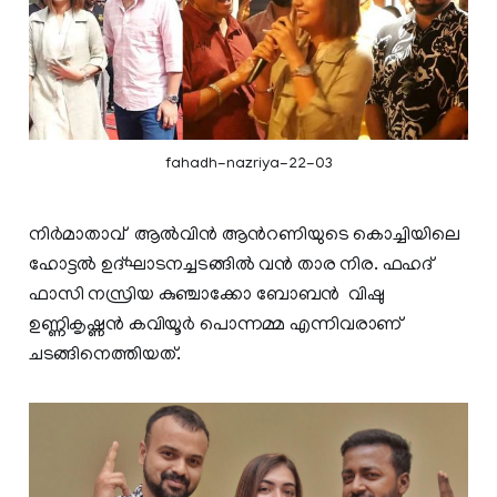
fahadh-nazriya-22-03
നിർമാതാവ് ആൽവിൻ ആൻറണിയുടെ കൊച്ചിയിലെ
ഹോട്ടൽ ഉദ്ഘാടനച്ചടങ്ങിൽ വൻ താര നിര. ഫഹദ്
ഫാസി നസ്രിയ കുഞ്ചാക്കോ ബോബൻ വിഷു
ഉണ്ണികൃഷ്ണൻ കവിയൂർ പൊന്നമ്മ എന്നിവരാണ്
ചടങ്ങിനെത്തിയത്.