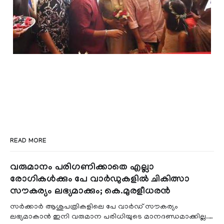
READ MORE
വരുമാനം പരിഗണിക്കാതെ എല്ലാ
രോഗികൾക്കും പേ വാർഡുകളിൽ ചികിത്സാ
സൗകര്യം ലഭ്യമാക്കും; കെ.മുരളീധരൻ
സർക്കാർ ആശുപത്രികളിലെ പേ വാർഡ് സൗകര്യം
ലഭ്യമാകാൻ ഇനി വരുമാന പരിധിയുടെ മാനദണ്ഡമാക്കില്ല.