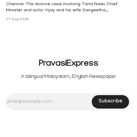
maternity
Chennai: The divorce case involving Tamil Nadu Chief
Minister and actor Vijay and his wife Sangeetha
Sowrnalingam has taken a new turn after Sangeetha
07 Aug 2026
Sowrnalingam has taken a new turn after Sangeetha
reportedly withdrew the divorce petition she had filed
seeking separation from Vijay. Following the withdrawal of
the petition,
PravasiExpress
A bilingual Malayalam, English Newspaper
Subscribe