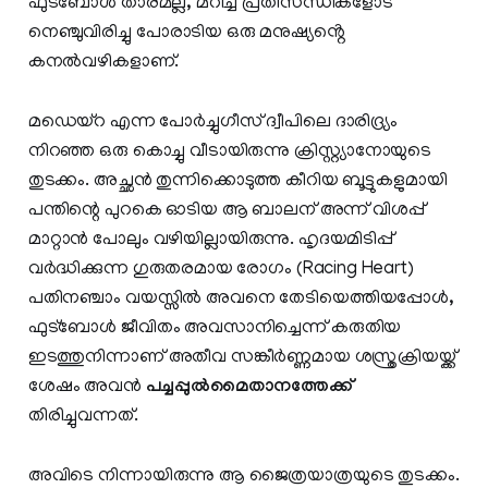
ഫുട്ബോൾ താരമല്ല, മറിച്ച് പ്രതിസന്ധികളോട്
നെഞ്ചുവിരിച്ചു പോരാടിയ ഒരു മനുഷ്യൻ്റെ
കനൽവഴികളാണ്.
മഡെയ്‌റ എന്ന പോർച്ചുഗീസ് ദ്വീപിലെ ദാരിദ്ര്യം
നിറഞ്ഞ ഒരു കൊച്ചു വീടായിരുന്നു ക്രിസ്റ്റ്യാനോയുടെ
തുടക്കം. അച്ഛൻ തുന്നിക്കൊടുത്ത കീറിയ ബൂട്ടുകളുമായി
പന്തിന്റെ പുറകെ ഓടിയ ആ ബാലന് അന്ന് വിശപ്പ്
മാറ്റാൻ പോലും വഴിയില്ലായിരുന്നു. ഹൃദയമിടിപ്പ്
വർദ്ധിക്കുന്ന ഗുരുതരമായ രോഗം (Racing Heart)
പതിനഞ്ചാം വയസ്സിൽ അവനെ തേടിയെത്തിയപ്പോൾ,
ഫുട്ബോൾ ജീവിതം അവസാനിച്ചെന്ന് കരുതിയ
ഇടത്തുനിന്നാണ് അതീവ സങ്കീർണ്ണമായ ശസ്ത്രക്രിയയ്ക്ക്
ശേഷം അവൻ
പച്ചപ്പുൽമൈതാനത്തേക്ക്
തിരിച്ചുവന്നത്.
അവിടെ നിന്നായിരുന്നു ആ ജൈത്രയാത്രയുടെ തുടക്കം.