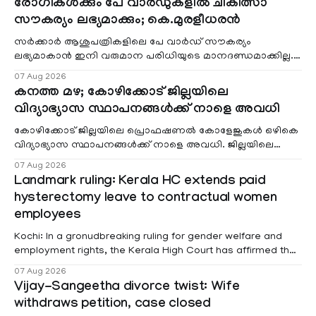
രോഗികൾക്കും പേ വാർഡുകളിൽ ചികിത്സാ
സൗകര്യം ലഭ്യമാക്കും; കെ.മുരളീധരൻ
സർക്കാർ ആശുപത്രികളിലെ പേ വാർഡ് സൗകര്യം
ലഭ്യമാകാൻ ഇനി വരുമാന പരിധിയുടെ മാനദണ്ഡമാക്കില്ല.
വരുമാനം പരിഗണിക്കാതെ എല്ലാ രോഗികൾക്കും പേ വാർഡു
07 Aug 2026
കനത്ത മഴ; കോഴിക്കോട് ജില്ലയിലെ
വിദ്യാഭ്യാസ സ്ഥാപനങ്ങൾക്ക് നാളെ അവധി
കോഴിക്കോട് ജില്ലയിലെ പ്രൊഫഷണൽ കോളേജുകൾ ഒഴികെ
വിദ്യാഭ്യാസ സ്ഥാപനങ്ങൾക്ക് നാളെ അവധി. ജില്ലയിലെ
മലയോര- തീരദേശ മേഖലകളിലും മറ്റും ശക്തമായ മഴയു
07 Aug 2026
Landmark ruling: Kerala HC extends paid
hysterectomy leave to contractual women
employees
Kochi: In a gronudbreaking ruling for gender welfare and
employment rights, the Kerala High Court has affirmed that
female contractual staff employed in government-funded
07 Aug 2026
projects are eligible for paid medical leave following
Vijay-Sangeetha divorce twist: Wife
hysterectomy surgery under the Kerala Service Rules
withdraws petition, case closed
(KSR). The court noted that since essential benefits like