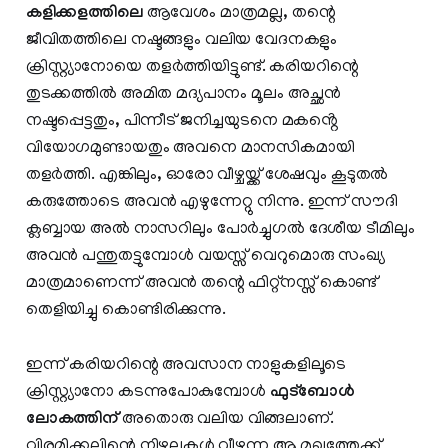
കളിക്കളത്തിലെ
ആവേശം മാത്രമല്ല, തന്റെ
ജീവിതത്തിലെ നഷ്ടങ്ങളും വലിയ വേദനകളും
ക്രിസ്റ്റ്യാനോയെ തളർത്തിയിട്ടുണ്ട്. കരിയറിന്റെ
തുടക്കത്തിൽ അമിത മദ്യപാനം മൂലം അച്ഛൻ
നഷ്ടപ്പെട്ടതും, പിന്നീട് ജനിച്ചയുടനെ മകൻ്റെ
വിയോഗമുണ്ടായതും അവനെ മാനസികമായി
തളർത്തി. എങ്കിലും, ഓരോ വീഴ്ചയ്ക്ക് ശേഷവും കൂടുതൽ
കരുത്തോടെ അവൻ എഴുന്നേറ്റു നിന്നു. ഇന്ന് സൗദി
ക്ലബ്ബായ അൽ നാസറിലും പോർച്ചുഗൽ ദേശീയ ടീമിലും
അവൻ പന്തുതട്ടുമ്പോൾ വയസ്സ് വെറുമൊരു സംഖ്യ
മാത്രമാണെന്ന് അവൻ തന്റെ ഫിറ്റ്നസ്സ് കൊണ്ട്
തെളിയിച്ചു കൊണ്ടിരിക്കുന്നു.
ഇന്ന് കരിയറിന്റെ അവസാന നാളുകളിലൂടെ
ക്രിസ്റ്റ്യാനോ കടന്നുപോകുമ്പോൾ
ഫുട്ബോൾ
ലോകത്തിന്
അതൊരു വലിയ വിങ്ങലാണ്.
വിരമിക്കലിന്റെ നിഴലുകൾ വീഴുന്ന ആ മുഖത്തേക്ക്