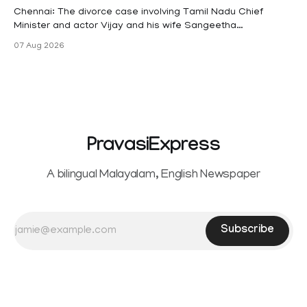
maternity
Chennai: The divorce case involving Tamil Nadu Chief
Minister and actor Vijay and his wife Sangeetha
Sowrnalingam has taken a new turn after Sangeetha
07 Aug 2026
Sowrnalingam has taken a new turn after Sangeetha
reportedly withdrew the divorce petition she had filed
seeking separation from Vijay. Following the withdrawal of
the petition,
PravasiExpress
A bilingual Malayalam, English Newspaper
Subscribe