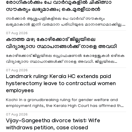
രോഗികൾക്കും പേ വാർഡുകളിൽ ചികിത്സാ
സൗകര്യം ലഭ്യമാക്കും; കെ.മുരളീധരൻ
സർക്കാർ ആശുപത്രികളിലെ പേ വാർഡ് സൗകര്യം
ലഭ്യമാകാൻ ഇനി വരുമാന പരിധിയുടെ മാനദണ്ഡമാക്കില്ല.
വരുമാനം പരിഗണിക്കാതെ എല്ലാ രോഗികൾക്കും പേ വാർഡു
07 Aug 2026
കനത്ത മഴ; കോഴിക്കോട് ജില്ലയിലെ
വിദ്യാഭ്യാസ സ്ഥാപനങ്ങൾക്ക് നാളെ അവധി
കോഴിക്കോട് ജില്ലയിലെ പ്രൊഫഷണൽ കോളേജുകൾ ഒഴികെ
വിദ്യാഭ്യാസ സ്ഥാപനങ്ങൾക്ക് നാളെ അവധി. ജില്ലയിലെ
മലയോര- തീരദേശ മേഖലകളിലും മറ്റും ശക്തമായ മഴയു
07 Aug 2026
Landmark ruling: Kerala HC extends paid
hysterectomy leave to contractual women
employees
Kochi: In a gronudbreaking ruling for gender welfare and
employment rights, the Kerala High Court has affirmed that
female contractual staff employed in government-funded
07 Aug 2026
projects are eligible for paid medical leave following
Vijay-Sangeetha divorce twist: Wife
hysterectomy surgery under the Kerala Service Rules
withdraws petition, case closed
(KSR). The court noted that since essential benefits like