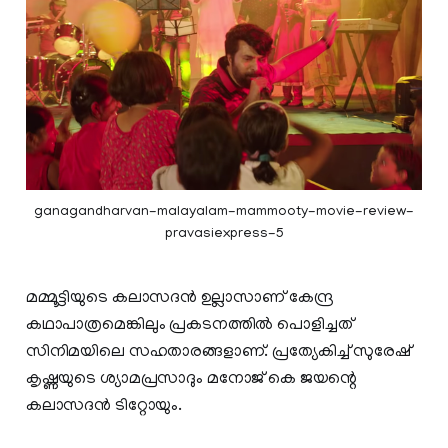
ganagandharvan-malayalam-mammooty-movie-review-
pravasiexpress-5
മമ്മൂട്ടിയുടെ കലാസദൻ ഉല്ലാസാണ് കേന്ദ്ര
കഥാപാത്രമെങ്കിലും പ്രകടനത്തിൽ പൊളിച്ചത്
സിനിമയിലെ സഹതാരങ്ങളാണ്. പ്രത്യേകിച്ച് സുരേഷ്
കൃഷ്ണയുടെ ശ്യാമപ്രസാദും മനോജ് കെ ജയന്റെ
കലാസദൻ ടിറ്റോയും.