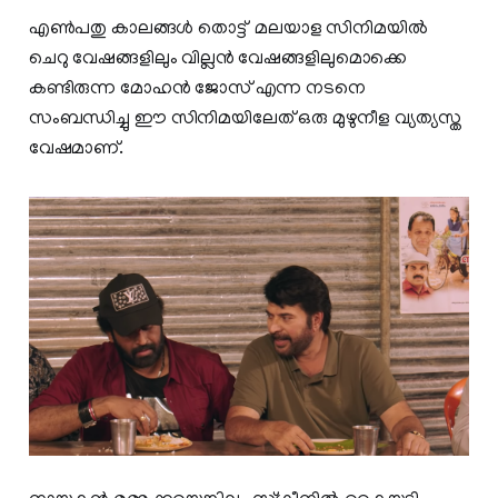
എൺപതു കാലങ്ങൾ തൊട്ട് മലയാള സിനിമയിൽ
ചെറു വേഷങ്ങളിലും വില്ലൻ വേഷങ്ങളിലുമൊക്കെ
കണ്ടിരുന്ന മോഹൻ ജോസ് എന്ന നടനെ
സംബന്ധിച്ചു ഈ സിനിമയിലേത് ഒരു മുഴുനീള വ്യത്യസ്ത
വേഷമാണ്.