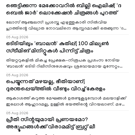
ഞെട്ടിക്കുന്ന മേക്കോവറിൽ ബില്ലി ഐലിഷ്; 'ദ
ബെൽ ജാർ' ലൊക്കേഷൻ ചിത്രങ്ങൾ പുറത്ത്
ലോസ് ആഞ്ചലസ്: പ്രശസ്ത എഴുത്തുകാരി സിൽവിയ
പ്ലാത്തിന്റെ വിഖ്യാത നോവലിനെ ആസ്പദമാക്കി ഒരുങ്ങുന്ന 'ദ
ബെൽ ജാർ' എന്ന ചിത്രത്തി
05 Aug 2026
ഒടിടിയിലും 'ബാലൻ' കുതിപ്പ്; 100 മില്യൺ
സ്ട്രീമിങ് മിനിറ്റുകൾ പിന്നിട്ട് ചിത്രം
തിയറ്ററുകളിൽ മികച്ച പ്രേക്ഷക-നിരൂപക പ്രശംസ നേടിയ
'ബാലൻ' ഒടിടി റിലീസിനുശേഷവും ശ്രദ്ധേയമായ മുന്നേറ്റം
തുടരുന്നു. സീ5-ൽ
05 Aug 2026
പെയ്യുന്നത് മഴയല്ല, ഭീതിയാണ്;
ദുരന്തപ്പെയ്ത്തിൽ വീണ്ടും വിറച്ച് കേരളം
ആകാശത്ത് കറുത്ത മേഘങ്ങൾ ഉരുണ്ടുകൂടുമ്പോൾ മലയാളിക്ക്
ഇപ്പോൾ ആഹ്ലാദമല്ല, ഉള്ളിൽ ഭയത്തിന്റെ വിറയലാണ്. മഴ
ഒരുകാലത്ത് സമൃദ്ധിയുടെയും പ്
05 Aug 2026
പ്രീതി സിന്റയുമായി പ്രണയമോ?
അഭ്യൂഹങ്ങൾക്ക് വിരാമമിട്ട് ബ്രറ്റ് ലീ