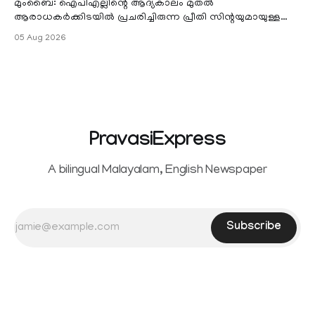
മുംബൈ: ഐപിഎല്ലിന്റെ ആദ്യകാലം മുതൽ
ആരാധകർക്കിടയിൽ പ്രചരിച്ചിരുന്ന പ്രീതി സിന്റയുമായുള്ള
പ്രണയ അഭ്യൂഹങ്ങൾ തള്ളി മുൻ ഓസ്ട്രേലിയൻ പേ
05 Aug 2026
PravasiExpress
A bilingual Malayalam, English Newspaper
Subscribe