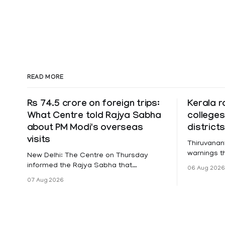
READ MORE
Rs 74.5 crore on foreign trips:
Kerala r
What Centre told Rajya Sabha
colleges
about PM Modi's overseas
district
visits
Thiruvanan
warnings tha
New Delhi: The Centre on Thursday
a holiday 
informed the Rajya Sabha that
06 Aug 2026
Friday for 
expenditure on Prime Minister Narendra
07 Aug 2026
Pathanamth
Modi's foreign visits has crossed ₹74.5
Wayanad an
crore in 2026 so far. The information
Meanwhile,
was provided by Minister of State for
on Thursda
External Affairs Pabitra Margherita in a
Pathanamtit