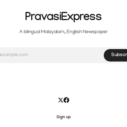
other notified electronic pay
 red alert on
modes. The amendment pa
PravasiExpress
A bilingual Malayalam, English Newspaper
Subscr
Sign up