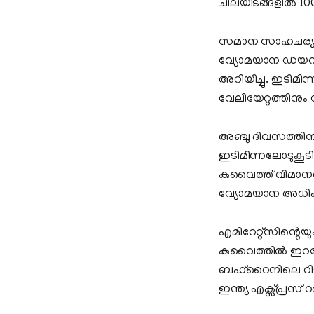
ചിലയിടങ്ങളിൽ 100 മ
സമാന സാഹചര്യം
വ്യോമയാന ഡയറക്
അറിയിച്ചു. ഇടിമ
വേലിയേറ്റത്തിനും
അഞ്ചു ദിവസത്തി
ഇടിമിന്നലോടുകൂടി
കുവൈത്ത് വിമാനത
വ്യോമയാന അധികൃ
എമിറേറ്റ്സിന്റെയു
കുവൈത്തിൽ ഇറങ്
ബഹ്റൈനിലെ റിയാദ് 
ഇന്ത്യ എക്സ്പ്രസ് റദ