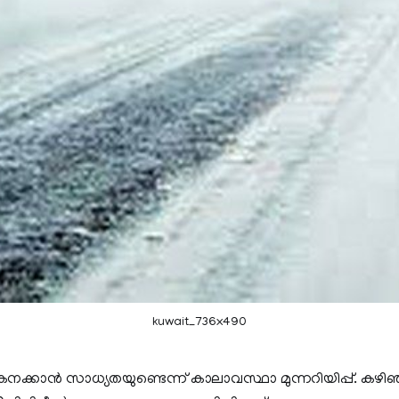
kuwait_736x490
ക്കാൻ സാധ്യതയുണ്ടെന്ന് കാലാവസ്ഥാ മുന്നറിയിപ്പ്. കഴിഞ