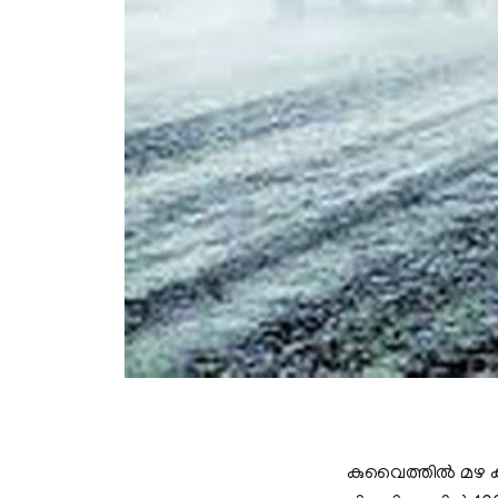
കുവൈത്തിൽ മഴ കന