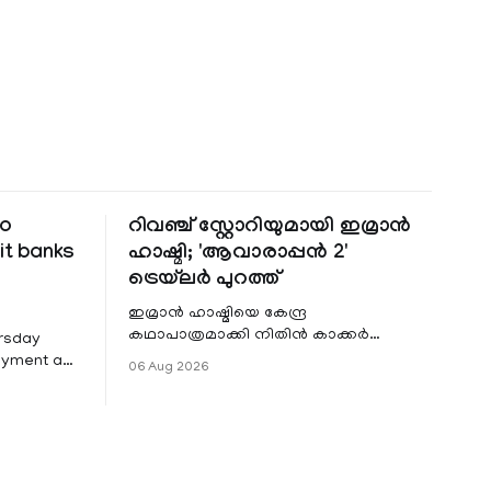
to
റിവഞ്ച് സ്റ്റോറിയുമായി ഇമ്രാൻ
it banks
ഹാഷ്മി; 'ആവാരാപ്പൻ 2'
ട്രെയ്‌ലർ പുറത്ത്
ഇമ്രാൻ ഹാഷ്മിയെ കേന്ദ്ര
കഥാപാത്രമാക്കി നിതിൻ കാക്കർ
ursday
ഒരുക്കുന്ന ഏറ്റവും പുതിയ ചിത്രമാണ്
Payment and
06 Aug 2026
'ആവാരാപ്പൻ 2'. ഐഎംഡിബി പട്ടിക
7 that
 permit
ders to
rough
PI) and