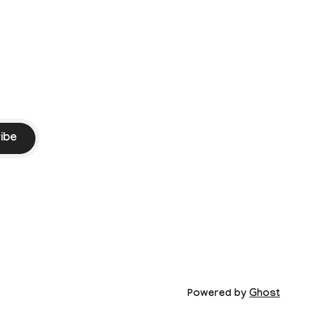
ment
ssed by the
ibe
Powered by
Ghost