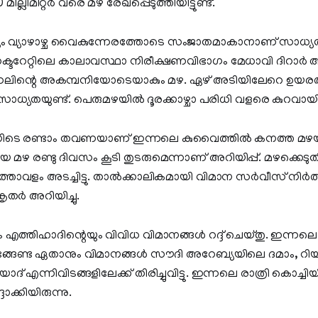
ില്ലിമീറ്റർ വരെ മഴ രേഖപ്പെടുത്തിയിട്ടുണ്ട്.
 വ്യാഴാഴ്ച വൈകുന്നേരത്തോടെ സംജാതമാകാനാണ് സാധ്യ
ടറേറ്റിലെ കാലാവസ്ഥാ നിരീക്ഷണവിഭാഗം മേധാവി ദിറാ
ിന്നലിന്റെ അകമ്പനിയോടെയാകും മഴ. ഏഴ് അടിയിലേറെ ഉയര
 സാധ്യതയുണ്ട്. പെരുമഴയിൽ ദൂരക്കാഴ്ചാ പരിധി വളരെ കുറവായിര
നിടെ രണ്ടാം തവണയാണ് ഇന്നലെ കുവൈത്തിൽ കനത്ത മഴയുണ
യ മഴ രണ്ടു ദിവസം കൂടി തുടരുമെന്നാണ് അറിയിപ്പ്. മഴക്കെ
്താവളം അടച്ചിട്ടു. താൽക്കാലികമായി വിമാന സർവീസ് നിർത്
തർ അറിയിച്ചു.
ം എത്തിഹാദിന്റെയും വിവിധ വിമാനങ്ങൾ റദ്ദ് ചെയ്തു. ഇന്നലെ 
ങേണ്ട ഏതാനും വിമാനങ്ങൾ സൗദി അറേബ്യയിലെ ദമാം, റിയാ
എന്നിവിടങ്ങളിലേക്ക് തിരിച്ചുവിട്ടു. ഇന്നലെ രാത്രി കൊച്ചി
്ദാക്കിയിരുന്നു.