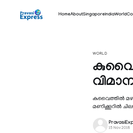
Home
About
Singapore
India
World
Co
WORLD
കുവൈത
വിമാന
കുവൈത്തിൽ മഴ ക
മണിക്കൂറിൽ ചിലയി
PravasiEx
15 Nov 2018