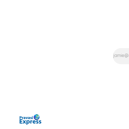
written reply to questions raised
Following a