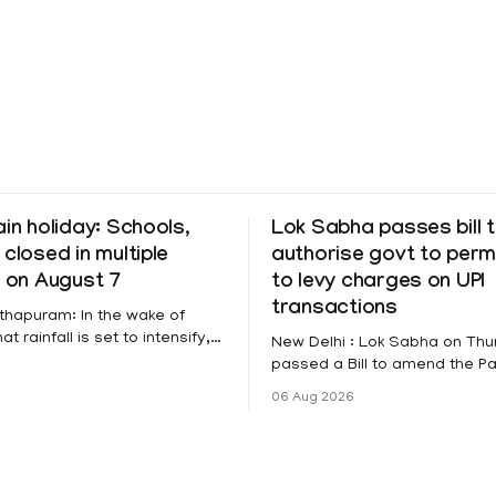
ain holiday: Schools,
Lok Sabha passes bill 
 closed in multiple
authorise govt to perm
s on August 7
to levy charges on UPI
transactions
thapuram: In the wake of
t rainfall is set to intensify,
New Delhi : Lok Sabha on Th
has been declared on
passed a Bill to amend the 
educational institutions across
Settlement Systems Act, 200
06 Aug 2026
itta, Alappuzha, Kottayam,
authorises the government to
d Kasaragod districts.
banks and other service provi
 a red alert remains in place
levy charges on payments th
y for Kottayam,
unified payments interface (U
ta and Idukki districts.