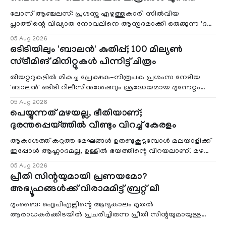
ലോസ് ആഞ്ചലസ്: പ്രശസ്ത എഴുത്തുകാരി സിൽവിയ
പ്ലാത്തിന്റെ വിഖ്യാത നോവലിനെ ആസ്പദമാക്കി ഒരുങ്ങുന്ന 'ദ
ബെൽ ജാർ' എന്ന ചിത്രത്തി
05 Aug 2026
ഒടിടിയിലും 'ബാലൻ' കുതിപ്പ്; 100 മില്യൺ
സ്ട്രീമിങ് മിനിറ്റുകൾ പിന്നിട്ട് ചിത്രം
തിയറ്ററുകളിൽ മികച്ച പ്രേക്ഷക-നിരൂപക പ്രശംസ നേടിയ
'ബാലൻ' ഒടിടി റിലീസിനുശേഷവും ശ്രദ്ധേയമായ മുന്നേറ്റം
തുടരുന്നു. സീ5-ൽ
05 Aug 2026
പെയ്യുന്നത് മഴയല്ല, ഭീതിയാണ്;
ദുരന്തപ്പെയ്ത്തിൽ വീണ്ടും വിറച്ച് കേരളം
ആകാശത്ത് കറുത്ത മേഘങ്ങൾ ഉരുണ്ടുകൂടുമ്പോൾ മലയാളിക്ക്
ഇപ്പോൾ ആഹ്ലാദമല്ല, ഉള്ളിൽ ഭയത്തിന്റെ വിറയലാണ്. മഴ
ഒരുകാലത്ത് സമൃദ്ധിയുടെയും പ്
05 Aug 2026
പ്രീതി സിന്റയുമായി പ്രണയമോ?
അഭ്യൂഹങ്ങൾക്ക് വിരാമമിട്ട് ബ്രറ്റ് ലീ
മുംബൈ: ഐപിഎല്ലിന്റെ ആദ്യകാലം മുതൽ
ആരാധകർക്കിടയിൽ പ്രചരിച്ചിരുന്ന പ്രീതി സിന്റയുമായുള്ള
പ്രണയ അഭ്യൂഹങ്ങൾ തള്ളി മുൻ ഓസ്ട്രേലിയൻ പേ