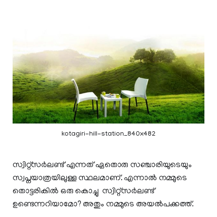
kotagiri-hill-station_840x482
സ്വിറ്റ്സർലണ്ട് എന്നത് ഏതൊരു സഞ്ചാരിയുടെയും
സ്വപ്നയാത്രയിലുള്ള സ്ഥലമാണ്. എന്നാല്‍ നമ്മുടെ
തൊട്ടരികില്‍ ഒരു കൊച്ചു സ്വിറ്റ്സർലണ്ട്
ഉണ്ടെന്നറിയാമോ? അതും നമ്മുടെ അയല്‍പക്കത്ത്.