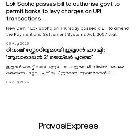
Kottayam, Wayanad and Kasaragod districts. Meanwhile, a
Lok Sabha passes bill to authorise govt to
red alert remains in place on Thursday for Kottayam,
permit banks to levy charges on UPI
Pathanamtitta and Idukki districts. Following a red alert on
transactions
New Delhi : Lok Sabha on Thursday passed a Bill to amend
the Payment and Settlement Systems Act, 2007 that
authorises the government to permit banks and other
06 Aug 2026
service providers to levy charges on payments through
റിവഞ്ച് സ്റ്റോറിയുമായി ഇമ്രാൻ ഹാഷ്മി;
unified payments interface (UPI) and other notified
'ആവാരാപ്പൻ 2' ട്രെയ്‌ലർ പുറത്ത്
electronic payment modes. The amendment passed by the
ഇമ്രാൻ ഹാഷ്മിയെ കേന്ദ്ര കഥാപാത്രമാക്കി നിതിൻ കാക്കർ
ഒരുക്കുന്ന ഏറ്റവും പുതിയ ചിത്രമാണ് 'ആവാരാപ്പൻ 2'.
ഐഎംഡിബി പട്ടിക
06 Aug 2026
PravasiExpress