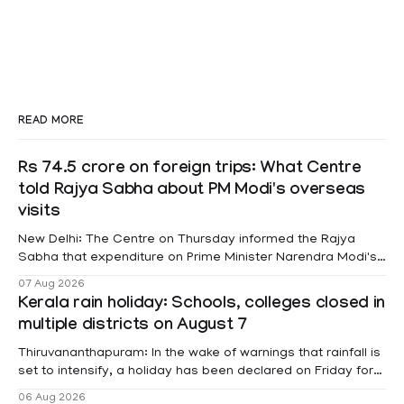
READ MORE
Rs 74.5 crore on foreign trips: What Centre
told Rajya Sabha about PM Modi's overseas
visits
New Delhi: The Centre on Thursday informed the Rajya
Sabha that expenditure on Prime Minister Narendra Modi's
foreign visits has crossed ₹74.5 crore in 2026 so far. The
07 Aug 2026
information was provided by Minister of State for External
Kerala rain holiday: Schools, colleges closed in
Affairs Pabitra Margherita in a written reply to questions
multiple districts on August 7
raised
Thiruvananthapuram: In the wake of warnings that rainfall is
set to intensify, a holiday has been declared on Friday for
educational institutions across Pathanamthitta, Alappuzha,
06 Aug 2026