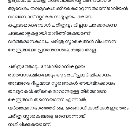
ഉജ്വലമായ ചരിത്ര സംഭവത്തിൻ്റെ അണയാത്ത
ആവേശം തലമുറകൾക്ക് കൈമാറുന്നതാണ് ജാലിയൻ
വാലാബാഗ് സ്മാരക സമുച്ചയം. ഭരണം
കച്ചവടമാകുമ്പോൾ ചരിത്രവും വില്പന ചരക്കാകുന്ന
ചന്തക്കാഴ്ചകളായി മാറിത്തീരുകയാണ്
വർത്തമാനകാലം. ചരിത്ര സ്മാരകങ്ങൾ വിപണന
കേന്ദ്രങ്ങളോ പ്രദർശനശാലകളോ അല്ല.
ചരിത്രത്തോടും ദേശാഭിമാനികളായ
രക്തസാക്ഷികളോടും ആദരവ് പ്രകടിപ്പിക്കാനും
അവരുടെ ദീപ്തമായ സ്മരണകൾ അയവിറക്കാനും
തലമുറകൾക്ക് കൈമാറാനുമുള്ള തീർത്ഥാടന
കേന്ദ്രങ്ങൾ തന്നെയാണ്. എന്നാൽ
വർത്തമാനഭാരതത്തിലെ ഭരണാധികാരികൾ ഇത്തരം
ചരിത്ര സ്മാരകങ്ങളെ ഒന്നൊന്നായി
നശിപ്പിക്കുകയാണ്.