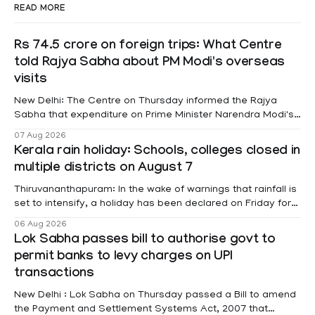
READ MORE
Rs 74.5 crore on foreign trips: What Centre
told Rajya Sabha about PM Modi's overseas
visits
New Delhi: The Centre on Thursday informed the Rajya
Sabha that expenditure on Prime Minister Narendra Modi's
foreign visits has crossed ₹74.5 crore in 2026 so far. The
07 Aug 2026
information was provided by Minister of State for External
Kerala rain holiday: Schools, colleges closed in
Affairs Pabitra Margherita in a written reply to questions
multiple districts on August 7
raised
Thiruvananthapuram: In the wake of warnings that rainfall is
set to intensify, a holiday has been declared on Friday for
educational institutions across Pathanamthitta, Alappuzha,
06 Aug 2026
Kottayam, Wayanad and Kasaragod districts. Meanwhile, a
Lok Sabha passes bill to authorise govt to
red alert remains in place on Thursday for Kottayam,
permit banks to levy charges on UPI
Pathanamtitta and Idukki districts. Following a red alert on
transactions
New Delhi : Lok Sabha on Thursday passed a Bill to amend
the Payment and Settlement Systems Act, 2007 that