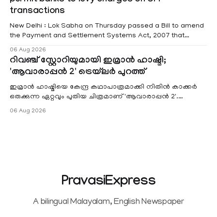
Pathanamtitta and Idukki districts. Following a red alert on
transactions
New Delhi : Lok Sabha on Thursday passed a Bill to amend
the Payment and Settlement Systems Act, 2007 that
authorises the government to permit banks and other
06 Aug 2026
service providers to levy charges on payments through
റിവഞ്ച് സ്റ്റോറിയുമായി ഇമ്രാൻ ഹാഷ്മി;
unified payments interface (UPI) and other notified
'ആവാരാപ്പൻ 2' ട്രെയ്‌ലർ പുറത്ത്
electronic payment modes. The amendment passed by the
ഇമ്രാൻ ഹാഷ്മിയെ കേന്ദ്ര കഥാപാത്രമാക്കി നിതിൻ കാക്കർ
ഒരുക്കുന്ന ഏറ്റവും പുതിയ ചിത്രമാണ് 'ആവാരാപ്പൻ 2'.
ഐഎംഡിബി പട്ടിക
06 Aug 2026
PravasiExpress
A bilingual Malayalam, English Newspaper