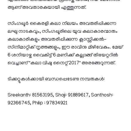
ആണ് അവതാരകയായി എത്തുന്നത്.
സിംഗപ്പൂര്‍ കൈരളി കലാ നിലയം അവതരിപ്പിക്കുന്ന
ലഘു നാടകവും, സിംഗപ്പൂരിലെ യുവ കലാകാരന്മാരും
കലാകാരികളും അവതരിപ്പിക്കുന്ന ക്ലാസ്സിക്കല്‍-
സിനിമാറ്റിക് നൃത്തങ്ങളും, ഈ രാവിനു മിഴിവേകും. മേയ്
6 ശനിയാഴ്ച വൈകിട്ട് 6 മണിക്ക് കല്ലാങ്ങ് തിയേറ്ററില്‍
വെച്ചാണ് "കലാ വിഷു നൈറ്റ് 2017" അരങ്ങേറുന്നത്.
ടിക്കറ്റുകള്‍ക്കായി ബന്ധപ്പെടേണ്ട നമ്പരുകള്‍:
Sreekanth: 81563195, Shaji: 91889617, Santhosh:
92366745, Philip : 97834921