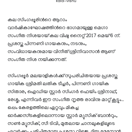
kala-vishu
കല സിംഗപ്പൂരിന്‍റെ ആറാം
വാര്‍ഷികാഘോഷത്തിന്‍റെ ഭാഗമായുള്ള മെഗാ
സംഗീത നിശയായ് കല വിഷു നൈറ്റ് 2017 മെയ്‌ 6 ന്.
പ്രശസ്ത പിന്നണി ഗായകനും, നടനും,
സംവിധായകനുമായ വിനീത് ശ്രീനിവാസന്‍ ആണ്
സംഗീത നിശ നയിക്കുന്നത്.
സിംഗപ്പൂര്‍ മലയാളികള്‍ക്ക് സുപരിചിതയായ പ്രശസ്ത
ഗായിക ശ്രീമതി ലതിക ടീച്ചര്‍, പിന്നണി ഗായിക
സിതാര, ഐഡിയ സ്റ്റാര്‍ സിംഗര്‍ ഫെയിം ശ്രീനാഥ്,
രേശ്മ, എന്നിവര്‍ ഈ സംഗീത നൃത്ത രാവിനു മാറ്റ് കൂട്ടും..
ഒപ്പം കേരളത്തിലെ ഏറ്റവും മികച്ച
ഓര്‍ക്കസ്ട്രകളിലൊന്നായ സ്റ്റാര്‍ മ്യുസിക് ബാന്‍റും,
സണ്‍ മ്യുസിക്, സീ ടിവി, മുതലായ ചാനലുകളിലൂടെ
ഏവര്‍ക്കും പരിചിതമായ പ്രശസ്ത വിജെ, ദിയ മേനോന്‍