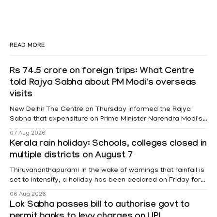
READ MORE
Rs 74.5 crore on foreign trips: What Centre
told Rajya Sabha about PM Modi's overseas
visits
New Delhi: The Centre on Thursday informed the Rajya
Sabha that expenditure on Prime Minister Narendra Modi's
foreign visits has crossed ₹74.5 crore in 2026 so far. The
07 Aug 2026
information was provided by Minister of State for External
Kerala rain holiday: Schools, colleges closed in
Affairs Pabitra Margherita in a written reply to questions
multiple districts on August 7
raised
Thiruvananthapuram: In the wake of warnings that rainfall is
set to intensify, a holiday has been declared on Friday for
educational institutions across Pathanamthitta, Alappuzha,
06 Aug 2026
Kottayam, Wayanad and Kasaragod districts. Meanwhile, a
Lok Sabha passes bill to authorise govt to
red alert remains in place on Thursday for Kottayam,
permit banks to levy charges on UPI