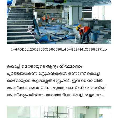
14445118_1250275801660598_4049234141017698371_o
കൊച്ചി മെട്രോയുടെ ആദ്യം നിര്‍മ്മാണം
പൂര്‍ത്തിയാകുന്ന സ്റ്റേഷനുകളില്‍ ഒന്നാണ് കൊച്ചി
മെട്രോയുടെ കളമശ്ശേരി സ്റ്റേഷൻ. ഇവിടെ സിവില്‍
ജോലികള്‍ അവസാനഘട്ടത്തിലാണ്. ഡിസൈനിങ്
ജോലികളും തീമിങ്ങും അടുത്ത ദിവസങ്ങളില്‍ തുടങ്ങും.