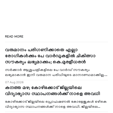
READ MORE
വരുമാനം പരിഗണിക്കാതെ എല്ലാ
രോഗികൾക്കും പേ വാർഡുകളിൽ ചികിത്സാ
സൗകര്യം ലഭ്യമാക്കും; കെ.മുരളീധരൻ
സർക്കാർ ആശുപത്രികളിലെ പേ വാർഡ് സൗകര്യം
ലഭ്യമാകാൻ ഇനി വരുമാന പരിധിയുടെ മാനദണ്ഡമാക്കില്ല.
വരുമാനം പരിഗണിക്കാതെ എല്ലാ രോഗികൾക്കും പേ വാർഡു
07 Aug 2026
കനത്ത മഴ; കോഴിക്കോട് ജില്ലയിലെ
വിദ്യാഭ്യാസ സ്ഥാപനങ്ങൾക്ക് നാളെ അവധി
കോഴിക്കോട് ജില്ലയിലെ പ്രൊഫഷണൽ കോളേജുകൾ ഒഴികെ
വിദ്യാഭ്യാസ സ്ഥാപനങ്ങൾക്ക് നാളെ അവധി. ജില്ലയിലെ
മലയോര- തീരദേശ മേഖലകളിലും മറ്റും ശക്തമായ മഴയു