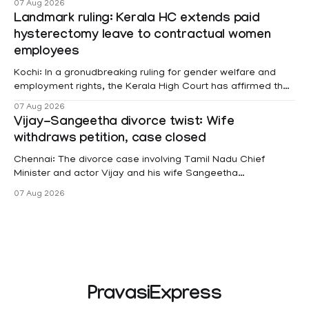
07 Aug 2026
Landmark ruling: Kerala HC extends paid
hysterectomy leave to contractual women
employees
Kochi: In a gronudbreaking ruling for gender welfare and
employment rights, the Kerala High Court has affirmed that
female contractual staff employed in government-funded
07 Aug 2026
projects are eligible for paid medical leave following
Vijay-Sangeetha divorce twist: Wife
hysterectomy surgery under the Kerala Service Rules
withdraws petition, case closed
(KSR). The court noted that since essential benefits like
maternity
Chennai: The divorce case involving Tamil Nadu Chief
Minister and actor Vijay and his wife Sangeetha
Sowrnalingam has taken a new turn after Sangeetha
07 Aug 2026
Sowrnalingam has taken a new turn after Sangeetha
reportedly withdrew the divorce petition she had filed
seeking separation from Vijay. Following the withdrawal of
the petition,
PravasiExpress