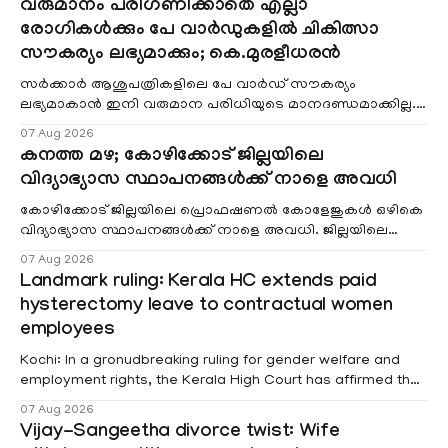
വരുമാനം പരിഗണിക്കാതെ എല്ലാ
രോഗികൾക്കും പേ വാർഡുകളിൽ ചികിത്സാ
സൗകര്യം ലഭ്യമാക്കും; കെ.മുരളീധരൻ
സർക്കാർ ആശുപത്രികളിലെ പേ വാർഡ് സൗകര്യം
ലഭ്യമാകാൻ ഇനി വരുമാന പരിധിയുടെ മാനദണ്ഡമാക്കില്ല.
വരുമാനം പരിഗണിക്കാതെ എല്ലാ രോഗികൾക്കും പേ വാർഡു
07 Aug 2026
കനത്ത മഴ; കോഴിക്കോട് ജില്ലയിലെ
വിദ്യാഭ്യാസ സ്ഥാപനങ്ങൾക്ക് നാളെ അവധി
കോഴിക്കോട് ജില്ലയിലെ പ്രൊഫഷണൽ കോളേജുകൾ ഒഴികെ
വിദ്യാഭ്യാസ സ്ഥാപനങ്ങൾക്ക് നാളെ അവധി. ജില്ലയിലെ
മലയോര- തീരദേശ മേഖലകളിലും മറ്റും ശക്തമായ മഴയു
07 Aug 2026
Landmark ruling: Kerala HC extends paid
hysterectomy leave to contractual women
employees
Kochi: In a gronudbreaking ruling for gender welfare and
employment rights, the Kerala High Court has affirmed that
female contractual staff employed in government-funded
07 Aug 2026
projects are eligible for paid medical leave following
Vijay-Sangeetha divorce twist: Wife
hysterectomy surgery under the Kerala Service Rules