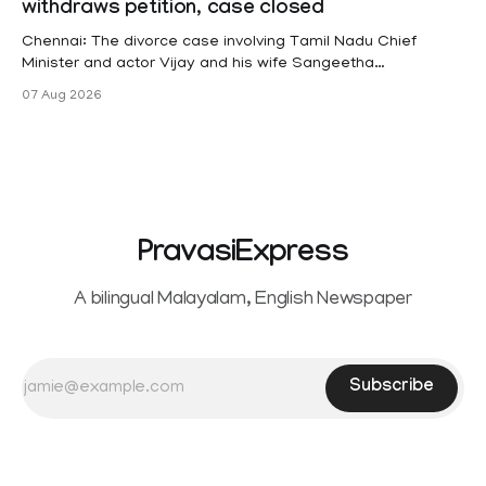
withdraws petition, case closed
(KSR). The court noted that since essential benefits like
maternity
Chennai: The divorce case involving Tamil Nadu Chief
Minister and actor Vijay and his wife Sangeetha
Sowrnalingam has taken a new turn after Sangeetha
07 Aug 2026
Sowrnalingam has taken a new turn after Sangeetha
reportedly withdrew the divorce petition she had filed
seeking separation from Vijay. Following the withdrawal of
the petition,
PravasiExpress
A bilingual Malayalam, English Newspaper
Subscribe