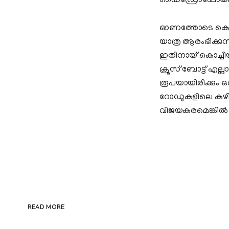
ഹൈഡ്രോഫോയില്‍ ബ
ഓണത്തോടെ കൊച്ചിയി
യാത്ര ആരംഭിക്കുന്
ഇതിനായ് കൊച്ചിയില്
ക്രൂസ്‌ ബോട്ട്‌
രൂപയായിരിക്കും ഒര
റോഡുകളിലെ കുഴികളു
വിജയകരമെങ്കില്‍ ത
READ MORE