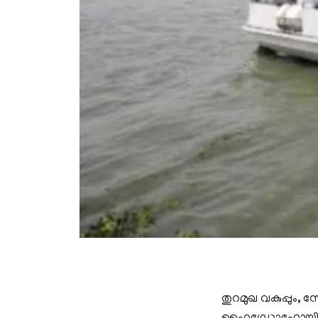
തുറമുഖ വകുപ്പും, സ