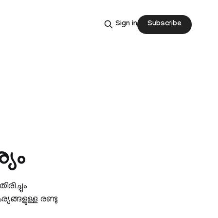
Subscribe
Sign in
യം
രിച്ചും
യങ്ങളുള്ള രണ്ടു