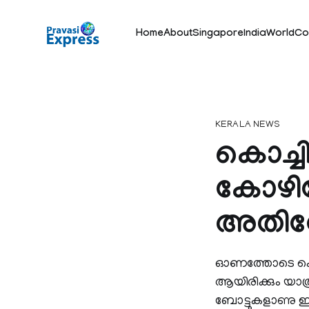
Home
About
Singapore
India
World
Co
KERALA NEWS
കൊച്ചി
കോഴിക്
അതിവ
ഓണത്തോടെ കൊച്ചിയ
ആയിരിക്കും യാത്ര
ബോട്ടുകളാണു ഇതി