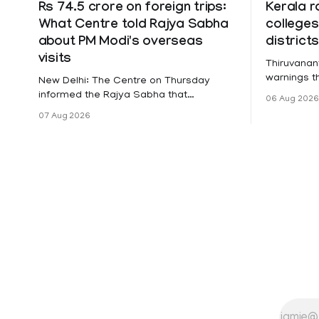
Rs 74.5 crore on foreign trips:
Kerala r
What Centre told Rajya Sabha
colleges
about PM Modi's overseas
district
visits
Thiruvanan
warnings tha
New Delhi: The Centre on Thursday
a holiday 
informed the Rajya Sabha that
06 Aug 2026
Friday for 
expenditure on Prime Minister Narendra
07 Aug 2026
Pathanamth
Modi's foreign visits has crossed ₹74.5
Wayanad an
crore in 2026 so far. The information
Meanwhile,
was provided by Minister of State for
on Thursda
External Affairs Pabitra Margherita in a
Pathanamtit
written reply to questions raised
Following a