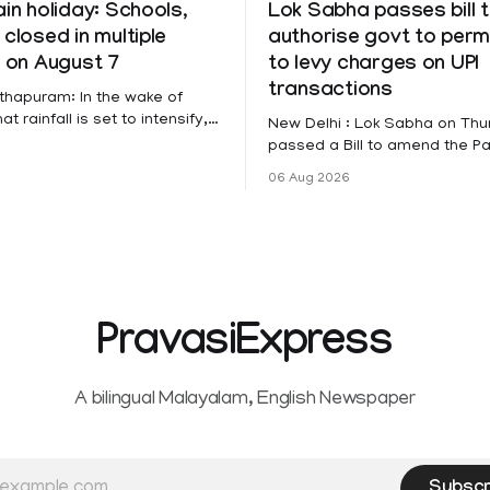
ain holiday: Schools,
Lok Sabha passes bill 
 closed in multiple
authorise govt to perm
s on August 7
to levy charges on UPI
transactions
thapuram: In the wake of
t rainfall is set to intensify,
New Delhi : Lok Sabha on Th
has been declared on
passed a Bill to amend the 
educational institutions across
Settlement Systems Act, 200
06 Aug 2026
itta, Alappuzha, Kottayam,
authorises the government to
d Kasaragod districts.
banks and other service provi
 a red alert remains in place
levy charges on payments th
y for Kottayam,
unified payments interface (U
ta and Idukki districts.
other notified electronic pay
 red alert on
modes. The amendment pa
PravasiExpress
A bilingual Malayalam, English Newspaper
Subscr