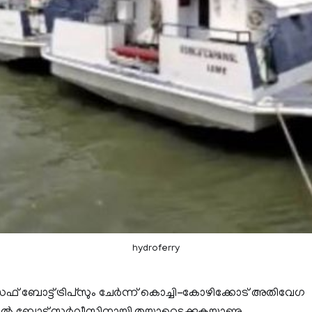
hydroferry
േഫ്‌ ബോട്ട്‌ ട്രിപ്സും ചേര്‍ന്ന് കൊച്ചി-കോഴിക്കോട്‌ അതിവേഗ