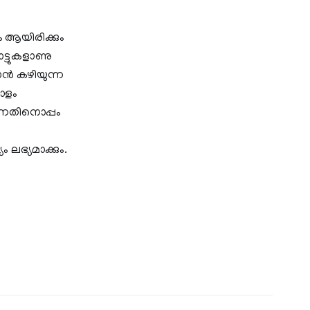
ും ആയിരിക്കും
ോട്ടുകളാണു
്യാൻ കഴിയുന്ന
ോളം
എന്നതിനൊപ്പം
ി
 ലഭ്യമാക്കും.