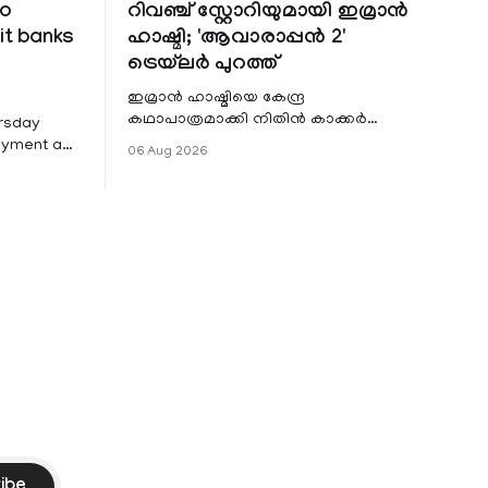
to
റിവഞ്ച് സ്റ്റോറിയുമായി ഇമ്രാൻ
it banks
ഹാഷ്മി; 'ആവാരാപ്പൻ 2'
ട്രെയ്‌ലർ പുറത്ത്
ഇമ്രാൻ ഹാഷ്മിയെ കേന്ദ്ര
കഥാപാത്രമാക്കി നിതിൻ കാക്കർ
ursday
ഒരുക്കുന്ന ഏറ്റവും പുതിയ ചിത്രമാണ്
Payment and
06 Aug 2026
'ആവാരാപ്പൻ 2'. ഐഎംഡിബി പട്ടിക
7 that
 permit
ders to
rough
PI) and
ment
ssed by the
ibe