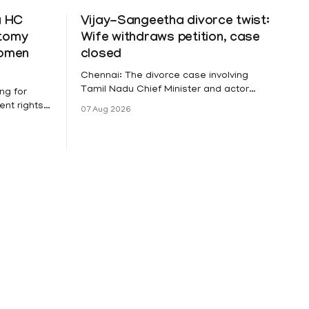
a HC
Vijay-Sangeetha divorce twist:
ctomy
Wife withdraws petition, case
women
closed
Chennai: The divorce case involving
Tamil Nadu Chief Minister and actor
ng for
Vijay and his wife Sangeetha
nt rights,
07 Aug 2026
Sowrnalingam has taken a new turn
irmed that
after Sangeetha Sowrnalingam has
loyed in
taken a new turn after Sangeetha
re eligible
reportedly withdrew the divorce petition
ng
she had filed seeking separation from
he Kerala
Vijay. Following the withdrawal of the
petition,
ike