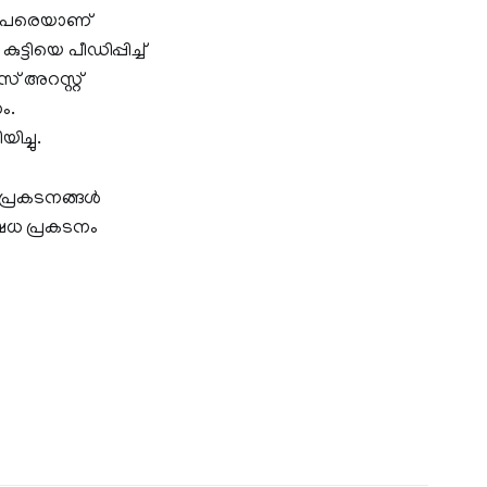
1 പേരെയാണ്
്ടിയെ പീഡിപ്പിച്ച്
 അറസ്റ്റ്
ം.
ച്ചു.
്രകടനങ്ങള്‍
ഷേധ പ്രകടനം