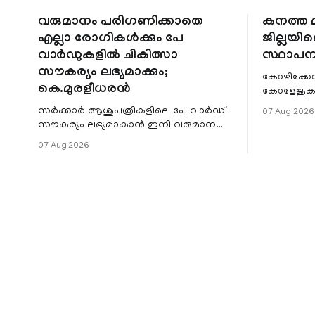
വരുമാനം പരിഗണിക്കാതെ
കനത്ത മ
എല്ലാ രോഗികൾക്കും പേ
ജില്ലയില
വാർഡുകളിൽ ചികിത്സാ
സ്ഥാപന
സൗകര്യം ലഭ്യമാക്കും;
കോഴിക്കോ
കെ.മുരളീധരൻ
കോളേജുകൾ
സ്ഥാപനങ്
സർക്കാർ ആശുപത്രികളിലെ പേ വാർഡ്
07 Aug 2026
ജില്ലയില
സൗകര്യം ലഭ്യമാകാൻ ഇനി വരുമാന
മേഖലകളിലു
പരിധിയുടെ മാനദണ്ഡമാക്കില്ല.
07 Aug 2026
വരുമാനം പരിഗണിക്കാതെ എല്ലാ
രോഗികൾക്കും പേ വാർഡു