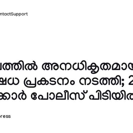
ntact
Support
്തില്‍ അനധികൃതമാ
േധ പ്രകടനം നടത്തി; 
ക്കാര്‍ പോലീസ് പിടിയില
press