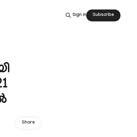
Subscribe
Sign in
യി
21
്‍
Share