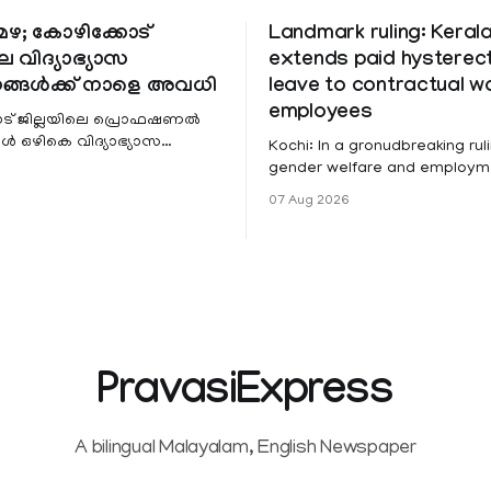
ഴ; കോഴിക്കോട്
Landmark ruling: Keral
െ വിദ്യാഭ്യാസ
extends paid hystere
ങ്ങൾക്ക് നാളെ അവധി
leave to contractual 
employees
ട് ജില്ലയിലെ പ്രൊഫഷണൽ
 ഒഴികെ വിദ്യാഭ്യാസ
Kochi: In a gronudbreaking ruli
ങൾക്ക് നാളെ അവധി.
gender welfare and employme
െ മലയോര- തീരദേശ
the Kerala High Court has aff
07 Aug 2026
ം മറ്റും ശക്തമായ മഴയു
female contractual staff emp
government-funded projects a
for paid medical leave followi
hysterectomy surgery under t
Service Rules (KSR). The court noted
that since essential benefits l
maternity
PravasiExpress
A bilingual Malayalam, English Newspaper