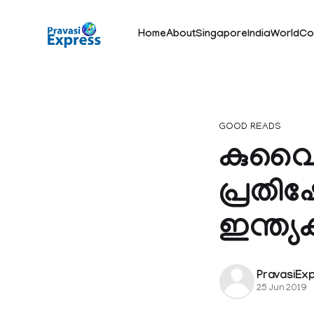
Home
About
Singapore
India
World
Co
GOOD READS
കുവൈത
പ്രതിഷ
ഇന്ത്യ
PravasiEx
25 Jun 2019