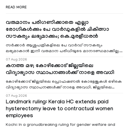
READ MORE
വരുമാനം പരിഗണിക്കാതെ എല്ലാ
രോഗികൾക്കും പേ വാർഡുകളിൽ ചികിത്സാ
സൗകര്യം ലഭ്യമാക്കും; കെ.മുരളീധരൻ
സർക്കാർ ആശുപത്രികളിലെ പേ വാർഡ് സൗകര്യം
ലഭ്യമാകാൻ ഇനി വരുമാന പരിധിയുടെ മാനദണ്ഡമാക്കില്ല.
വരുമാനം പരിഗണിക്കാതെ എല്ലാ രോഗികൾക്കും പേ വാർഡു
07 Aug 2026
കനത്ത മഴ; കോഴിക്കോട് ജില്ലയിലെ
വിദ്യാഭ്യാസ സ്ഥാപനങ്ങൾക്ക് നാളെ അവധി
കോഴിക്കോട് ജില്ലയിലെ പ്രൊഫഷണൽ കോളേജുകൾ ഒഴികെ
വിദ്യാഭ്യാസ സ്ഥാപനങ്ങൾക്ക് നാളെ അവധി. ജില്ലയിലെ
മലയോര- തീരദേശ മേഖലകളിലും മറ്റും ശക്തമായ മഴയു
07 Aug 2026
Landmark ruling: Kerala HC extends paid
hysterectomy leave to contractual women
employees
Kochi: In a gronudbreaking ruling for gender welfare and