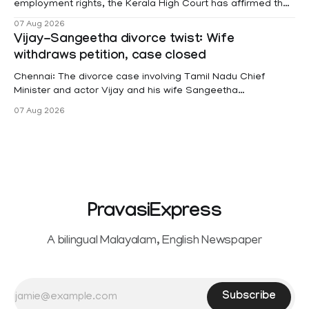
employment rights, the Kerala High Court has affirmed that
female contractual staff employed in government-funded
07 Aug 2026
projects are eligible for paid medical leave following
Vijay-Sangeetha divorce twist: Wife
hysterectomy surgery under the Kerala Service Rules
withdraws petition, case closed
(KSR). The court noted that since essential benefits like
maternity
Chennai: The divorce case involving Tamil Nadu Chief
Minister and actor Vijay and his wife Sangeetha
Sowrnalingam has taken a new turn after Sangeetha
07 Aug 2026
Sowrnalingam has taken a new turn after Sangeetha
reportedly withdrew the divorce petition she had filed
seeking separation from Vijay. Following the withdrawal of
the petition,
PravasiExpress
A bilingual Malayalam, English Newspaper
Subscribe