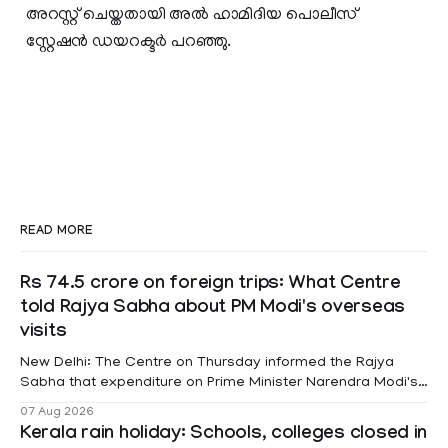
അറസ്റ്റ് ചെയ്തതായി അല്‍ ഹാമിദിയ പൊലീസ്
സ്റ്റേഷന്‍ ഡയറക്ടര്‍ പറഞ്ഞു.
READ MORE
Rs 74.5 crore on foreign trips: What Centre
told Rajya Sabha about PM Modi's overseas
visits
New Delhi: The Centre on Thursday informed the Rajya
Sabha that expenditure on Prime Minister Narendra Modi's
foreign visits has crossed ₹74.5 crore in 2026 so far. The
07 Aug 2026
information was provided by Minister of State for External
Kerala rain holiday: Schools, colleges closed in
Affairs Pabitra Margherita in a written reply to questions