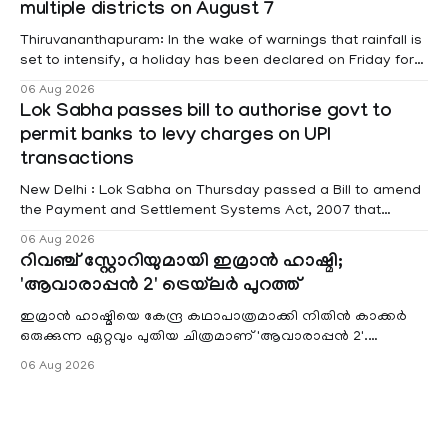
multiple districts on August 7
raised
Thiruvananthapuram: In the wake of warnings that rainfall is
set to intensify, a holiday has been declared on Friday for
educational institutions across Pathanamthitta, Alappuzha,
06 Aug 2026
Kottayam, Wayanad and Kasaragod districts. Meanwhile, a
Lok Sabha passes bill to authorise govt to
red alert remains in place on Thursday for Kottayam,
permit banks to levy charges on UPI
Pathanamtitta and Idukki districts. Following a red alert on
transactions
New Delhi : Lok Sabha on Thursday passed a Bill to amend
the Payment and Settlement Systems Act, 2007 that
authorises the government to permit banks and other
06 Aug 2026
service providers to levy charges on payments through
റിവഞ്ച് സ്റ്റോറിയുമായി ഇമ്രാൻ ഹാഷ്മി;
unified payments interface (UPI) and other notified
'ആവാരാപ്പൻ 2' ട്രെയ്‌ലർ പുറത്ത്
electronic payment modes. The amendment passed by the
ഇമ്രാൻ ഹാഷ്മിയെ കേന്ദ്ര കഥാപാത്രമാക്കി നിതിൻ കാക്കർ
ഒരുക്കുന്ന ഏറ്റവും പുതിയ ചിത്രമാണ് 'ആവാരാപ്പൻ 2'.
ഐഎംഡിബി പട്ടിക
06 Aug 2026