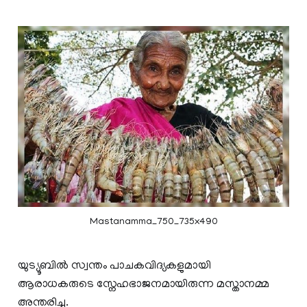
Mastanamma_750_735x490
യുട്യൂബില്‍ സ്വന്തം പാചകവിദ്യകളുമായി
ആരാധകരുടെ സ്നേഹഭാജനമായിരുന്ന മസ്താനമ്മ
അന്തരിച്ചു.