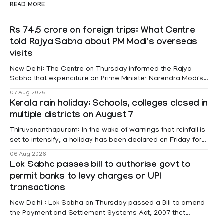
READ MORE
Rs 74.5 crore on foreign trips: What Centre
told Rajya Sabha about PM Modi's overseas
visits
New Delhi: The Centre on Thursday informed the Rajya
Sabha that expenditure on Prime Minister Narendra Modi's
foreign visits has crossed ₹74.5 crore in 2026 so far. The
07 Aug 2026
information was provided by Minister of State for External
Kerala rain holiday: Schools, colleges closed in
Affairs Pabitra Margherita in a written reply to questions
multiple districts on August 7
raised
Thiruvananthapuram: In the wake of warnings that rainfall is
set to intensify, a holiday has been declared on Friday for
educational institutions across Pathanamthitta, Alappuzha,
06 Aug 2026
Kottayam, Wayanad and Kasaragod districts. Meanwhile, a
Lok Sabha passes bill to authorise govt to
red alert remains in place on Thursday for Kottayam,
permit banks to levy charges on UPI
Pathanamtitta and Idukki districts. Following a red alert on
transactions
New Delhi : Lok Sabha on Thursday passed a Bill to amend
the Payment and Settlement Systems Act, 2007 that