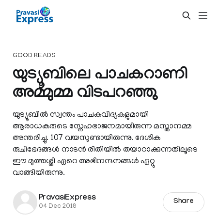
GOOD READS
യുട്യൂബിലെ പാചകറാണി
അമ്മുമ്മ വിടപറഞ്ഞു
യുട്യൂബില്‍ സ്വന്തം പാചകവിദ്യകളുമായി
ആരാധകരുടെ സ്നേഹഭാജനമായിരുന്ന മസ്താനമ്മ
അന്തരിച്ചു. 107 വയസുണ്ടായിരുന്നു. ദേശിക
രുചിഭേദങ്ങൾ നാടൻ രീതിയിൽ തയാറാക്കുന്നതിലൂടെ
ഈ മുത്തശ്ശി ഏറെ അഭിനന്ദനങ്ങൾ ഏറ്റു
വാങ്ങിയിരുന്നു.
PravasiExpress
Share
04 Dec 2018