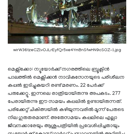
wirW36tzeCZ1vOJLrEyfQr5xe4YmBnSfwHN9cSOZ-1.jpg
മെക്സിക്കോ: ന്യൂയോർക്ക് നഗരത്തിലെ ബ്രൂക്ലിൻ
പാലത്തിൽ മെക്സിക്കൻ നാവികസേനയുടെ പരിശീലന
കപ്പൽ ഇടിച്ചുകയറി രണ്ട് മരണം. 22 പേർക്ക്
പരുക്കേറ്റു. ഇന്നലെ രാത്രിയായിരുന്നു അപകടം. 277
പേരായിരുന്നു ഈ സമയം കപ്പലിൽ ഉണ്ടായിരുന്നത്.
പരിക്കേറ്റ് ചികിത്സയിൽ കഴിയുന്നവരിൽ മൂന്ന് പേരുടെ
നില ഗുരുതരമാണ്. അതേസമയം കപ്പലിലെ എല്ലാ
ജീവനക്കാരേയും ആശുപത്രിയിൽ പ്രവേശിപ്പിച്ചതായും