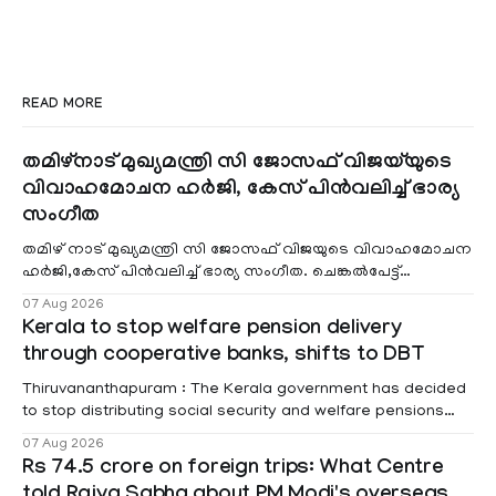
READ MORE
തമിഴ്നാട് മുഖ്യമന്ത്രി സി ജോസഫ് വിജയ്‌യുടെ
വിവാഹമോചന ഹർജി, കേസ് പിൻവലിച്ച് ഭാര്യ
സംഗീത
തമിഴ് നാട് മുഖ്യമന്ത്രി സി ജോസഫ് വിജയുടെ വിവാഹമോചന
ഹർജി,കേസ് പിൻവലിച്ച് ഭാര്യ സംഗീത. ചെങ്കൽപേട്ട്
കുടുംബകോടതിയിലെ കേസാണ് പിൻവലിച്ചത്
07 Aug 2026
Kerala to stop welfare pension delivery
through cooperative banks, shifts to DBT
Thiruvananthapuram : The Kerala government has decided
to stop distributing social security and welfare pensions
through cooperative banks and make Direct Benefit
07 Aug 2026
Transfer (DBT) to Aadhaar-linked bank accounts
Rs 74.5 crore on foreign trips: What Centre
mandatory for all beneficiaries except bedridden patients.