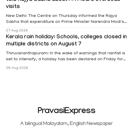
told Rajya Sabha about PM Modi's overseas
According to a recent order issued by Additional Chief
visits
Secretary (LSGD) K R Jyothilal, the
New Delhi: The Centre on Thursday informed the Rajya
Sabha that expenditure on Prime Minister Narendra Modi's
foreign visits has crossed ₹74.5 crore in 2026 so far. The
07 Aug 2026
information was provided by Minister of State for External
Kerala rain holiday: Schools, colleges closed in
Affairs Pabitra Margherita in a written reply to questions
multiple districts on August 7
raised
Thiruvananthapuram: In the wake of warnings that rainfall is
set to intensify, a holiday has been declared on Friday for
educational institutions across Pathanamthitta, Alappuzha,
06 Aug 2026
Kottayam, Wayanad and Kasaragod districts. Meanwhile, a
red alert remains in place on Thursday for Kottayam,
Pathanamtitta and Idukki districts. Following a red alert on
PravasiExpress
A bilingual Malayalam, English Newspaper